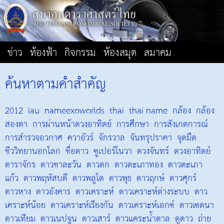
ข่าว
ท้องฟ้า
กิจกรรม
ห้องสมุด
สมาคม
ค้นหาตามคำสำคัญ
2012
iau
nameexoworlds
thai
thai name
กล้อง
กล้อง
สองตา
การผ่านหน้าดวงอาทิตย์
การศึกษา
การสังเกตการณ์
การสำรวจอวกาศ
ควาอัวร์
จักรวาล
จันทรุปราคา
จุดมืด
ชีววิทยานอกโลก
ชื่อดาว
ซูเปอร์โนวา
ดวงจันทร์
ดวงอาทิตย์
ดาราจักร
ดาวชาละวัน
ดาวตก
ดาวตะเภาทอง
ดาวตะเภา
แก้ว
ดาวพฤหัสบดี
ดาวพลูโต
ดาวพุธ
ดาวฤกษ์
ดาวศุกร์
ดาวหาง
ดาวอังคาร
ดาวเคราะห์
ดาวเคราะห์ต่างระบบ
ดาว
เคราะห์น้อย
ดาวเคราะห์เรียงกัน
ดาวเคราะห์เอกซ์
ดาวเซดนา
ดาวเทียม
ดาวเนปจูน
ดาวเสาร์
ดาวแคระน้ำตาล
ดูดาว
ถ่าย