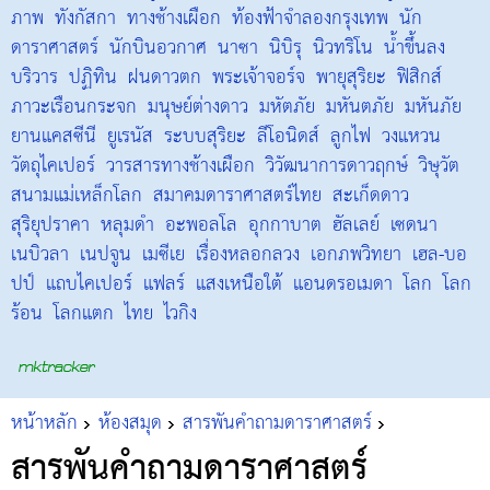
ภาพ
ทังกัสกา
ทางช้างเผือก
ท้องฟ้าจำลองกรุงเทพ
นัก
ดาราศาสตร์
นักบินอวกาศ
นาซา
นิบิรุ
นิวทริโน
น้ำขึ้นลง
บริวาร
ปฏิทิน
ฝนดาวตก
พระเจ้าจอร์จ
พายุสุริยะ
ฟิสิกส์
ภาวะเรือนกระจก
มนุษย์ต่างดาว
มหัตภัย
มหันตภัย
มหันภัย
ยานแคสซีนี
ยูเรนัส
ระบบสุริยะ
ลีโอนิดส์
ลูกไฟ
วงแหวน
วัตถุไคเปอร์
วารสารทางช้างเผือก
วิวัฒนาการดาวฤกษ์
วิษุวัต
สนามแม่เหล็กโลก
สมาคมดาราศาสตร์ไทย
สะเก็ดดาว
สุริยุปราคา
หลุมดำ
อะพอลโล
อุกกาบาต
ฮัลเลย์
เซดนา
เนบิวลา
เนปจูน
เมซีเย
เรื่องหลอกลวง
เอกภพวิทยา
เฮล-บอ
ปป์
แถบไคเปอร์
แฟลร์
แสงเหนือใต้
แอนดรอเมดา
โลก
โลก
ร้อน
โลกแตก
ไทย
ไวกิง
หน้าหลัก
ห้องสมุด
สารพันคำถามดาราศาสตร์
สารพันคำถามดาราศาสตร์