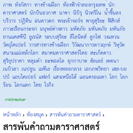
ภาพ
ทังกัสกา
ทางช้างเผือก
ท้องฟ้าจำลองกรุงเทพ
นัก
ดาราศาสตร์
นักบินอวกาศ
นาซา
นิบิรุ
นิวทริโน
น้ำขึ้นลง
บริวาร
ปฏิทิน
ฝนดาวตก
พระเจ้าจอร์จ
พายุสุริยะ
ฟิสิกส์
ภาวะเรือนกระจก
มนุษย์ต่างดาว
มหัตภัย
มหันตภัย
มหันภัย
ยานแคสซีนี
ยูเรนัส
ระบบสุริยะ
ลีโอนิดส์
ลูกไฟ
วงแหวน
วัตถุไคเปอร์
วารสารทางช้างเผือก
วิวัฒนาการดาวฤกษ์
วิษุวัต
สนามแม่เหล็กโลก
สมาคมดาราศาสตร์ไทย
สะเก็ดดาว
สุริยุปราคา
หลุมดำ
อะพอลโล
อุกกาบาต
ฮัลเลย์
เซดนา
เนบิวลา
เนปจูน
เมซีเย
เรื่องหลอกลวง
เอกภพวิทยา
เฮล-บอ
ปป์
แถบไคเปอร์
แฟลร์
แสงเหนือใต้
แอนดรอเมดา
โลก
โลก
ร้อน
โลกแตก
ไทย
ไวกิง
หน้าหลัก
ห้องสมุด
สารพันคำถามดาราศาสตร์
สารพันคำถามดาราศาสตร์