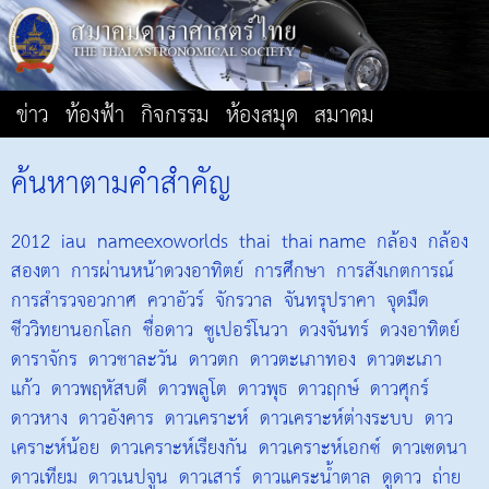
ข่าว
ท้องฟ้า
กิจกรรม
ห้องสมุด
สมาคม
ค้นหาตามคำสำคัญ
2012
iau
nameexoworlds
thai
thai name
กล้อง
กล้อง
สองตา
การผ่านหน้าดวงอาทิตย์
การศึกษา
การสังเกตการณ์
การสำรวจอวกาศ
ควาอัวร์
จักรวาล
จันทรุปราคา
จุดมืด
ชีววิทยานอกโลก
ชื่อดาว
ซูเปอร์โนวา
ดวงจันทร์
ดวงอาทิตย์
ดาราจักร
ดาวชาละวัน
ดาวตก
ดาวตะเภาทอง
ดาวตะเภา
แก้ว
ดาวพฤหัสบดี
ดาวพลูโต
ดาวพุธ
ดาวฤกษ์
ดาวศุกร์
ดาวหาง
ดาวอังคาร
ดาวเคราะห์
ดาวเคราะห์ต่างระบบ
ดาว
เคราะห์น้อย
ดาวเคราะห์เรียงกัน
ดาวเคราะห์เอกซ์
ดาวเซดนา
ดาวเทียม
ดาวเนปจูน
ดาวเสาร์
ดาวแคระน้ำตาล
ดูดาว
ถ่าย