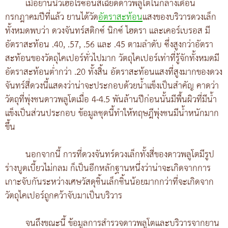
เมื่อยานนิวเฮอไรซอนส์เฉียดดาวพลูโตในกลางเดือน
กรกฎาคมปีที่แล้ว ยานได้วัด
อัตราสะท้อน
แสงของบริวารดวงเล็ก
ทั้งหมดพบว่า ดวงจันทร์สติกซ์ นิกซ์ ไฮดรา และเคอร์เบรอส มี
อัตราสะท้อน .40, .57, .56 และ .45 ตามลำดับ ซึ่งสูงกว่าอัตรา
สะท้อนของวัตถุไคเปอร์ทั่วไปมาก วัตถุไคเปอร์เท่าที่รู้จักทั้งหมดมี
อัตราสะท้อนต่ำกว่า .20 ทั้งสิ้น อัตราสะท้อนแสงที่สูงมากของดวง
จันทร์สี่ดวงนี้แสดงว่าน่าจะประกอบด้วยน้ำแข็งเป็นสำคัญ คาดว่า
วัตถุที่พุ่งชนดาวพลูโตเมื่อ 4-4.5 พันล้านปีก่อนนั้นมีพื้นผิวที่มีน้ำ
แข็งเป็นส่วนประกอบ ข้อมูลชุดนี้ทำให้ทฤษฎีพุ่งชนมีน้ำหนักมาก
ขึ้น
นอกจากนี้ การที่ดวงจันทร์ดวงเล็กทั้งสี่ของดาวพลูโตมีรูป
ร่างบูดเบี้ยวไม่กลม ก็เป็นอีกหลักฐานหนึ่งว่าน่าจะเกิดจากการ
เกาะจับกันระหว่างเศษวัสดุชิ้นเล็กชิ้นน้อยมากกว่าที่จะเกิดจาก
วัตถุไคเปอร์ถูกคว้าจับมาเป็นบริวาร
จนถึงขณะนี้ ข้อมูลการสำรวจดาวพลูโตและบริวารจากยาน