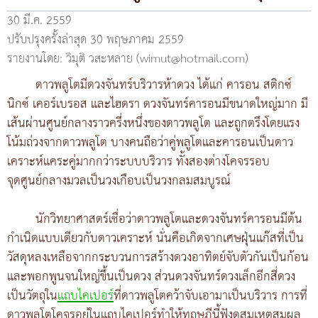
30 มี.ค. 2559
ปรับปรุงครั้งล่าสุด 30 พฤษภาคม 2559
รายงานโดย: วิมุติ วสะหลาย (wimut@hotmail.com)
ดาวพลูโตมีดวงจันทร์บริวารห้าดวง ได้แก่ คารอน สติกซ์
นิกซ์ เคอร์เบรอส และไฮดรา ดวงจันทร์คารอนมีขนาดใหญ่มาก มี
เส้นผ่านศูนย์กลางราวครึ่งหนึ่งของดาวพลูโต และถูกตรึงโดยแรง
โน้มถ่วงจากดาวพลูโต บางคนถือว่าคู่พลูโตและคารอนเป็นดาว
เคราะห์แคระคู่มากกว่าระบบบริวาร ทั้งสองต่างโคจรรอบ
จุดศูนย์กลางมวลเป็นวงเกือบเป็นวงกลมสมบูรณ์
นักวิทยาศาสตร์เชื่อว่าดาวพลูโตและดวงจันทร์คารอนมีต้น
กำเนิดแบบเดียวกับดาวเคราะห์ นั่นคือเกิดจากเศษฝุ่นแก๊สที่เป็น
วัสดุหลงเหลือจากกระบวนการสร้างดวงอาทิตย์จับตัวกันเป็นก้อน
และพอกพูนจนใหญ่ขึ้นเป็นดวง ส่วนดวงจันทร์ดวงเล็กอีกสี่ดวง
เป็นวัตถุใน
แถบไคเปอร์
ที่ดาวพลูโตคว้าจับเอามาเป็นบริวาร การที่
ดาวพลูโตโคจรอยู่ในแถบไคเปอร์ทำให้ทฤษฎีนี้ฟังดูสมเหตุสมผล