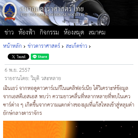
ข่าว
ท้องฟ้า
กิจกรรม
ห้องสมุด
สมาคม
หน้าหลัก
ข่าวดาราศาสตร์
สะเก็ดข่าว
6 พ.ย. 2557
รายงานโดย: วิมุติ วสะหลาย
เฉินเยว่ จากหอดูดาวคาร์เนกีในแคลิฟอร์เนีย ได้วิเคราะห์ข้อมูล
จากเอสดีเอสเอส พบว่า ความยาวคลื่นที่หลากหลายที่พบในเคว
ซาร์ต่าง ๆ เกิดขึ้นจากความแตกต่างของมุมที่แก๊สไหลเข้าสู่หลุมดำ
ยักษ์กลางดาราจักร