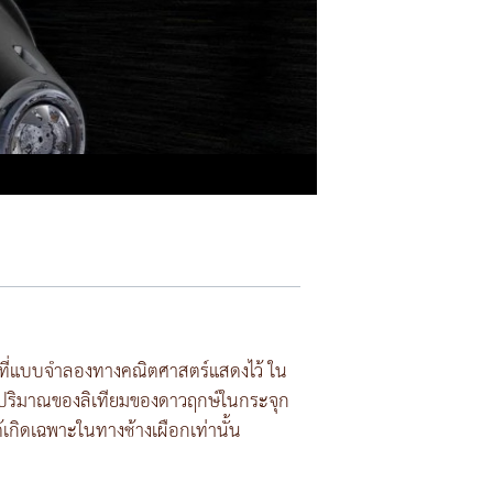
าที่แบบจำลองทางคณิตศาสตร์แสดงไว้ ใน
า ปริมาณของลิเทียมของดาวฤกษ์ในกระจุก
้เกิดเฉพาะในทางช้างเผือกเท่านั้น