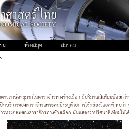
รรม
ห้องสมุด
สมาคม
าดาวฤกษ์อายุมากในดาราจักรทางช้างเผือก มีปริมาณลิเทียมน้อยกว่
ป็นบริวารของดาราจักรแคระคนยิงธนูด้วยการใช้กล้องวีแอลที พบว่
กดาวทรงกลมของดาราจักรทางช้างเผือก นั่นแสดงว่าปริศนาลิเทียมไม่ได