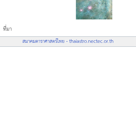
ที่มา
สมาคมดาราศาสตร์ไทย - thaiastro.nectec.or.th