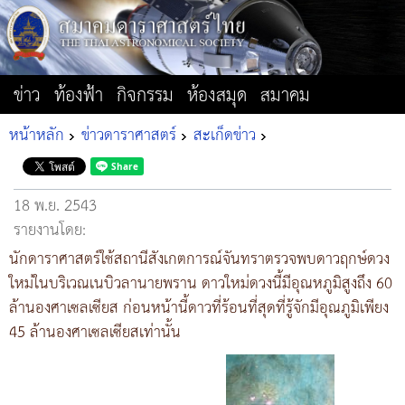
ข่าว
ท้องฟ้า
กิจกรรม
ห้องสมุด
สมาคม
หน้าหลัก
ข่าวดาราศาสตร์
สะเก็ดข่าว
18 พ.ย. 2543
รายงานโดย:
นักดาราศาสตร์ใช้สถานีสังเกตการณ์จันทราตรวจพบดาวฤกษ์ดวง
ใหม่ในบริเวณเนบิวลานายพราน ดาวใหม่ดวงนี้มีอุณหภูมิสูงถึง 60
ล้านองศาเซลเซียส ก่อนหน้านี้ดาวที่ร้อนที่สุดที่รู้จักมีอุณภูมิเพียง
45 ล้านองศาเซลเซียสเท่านั้น