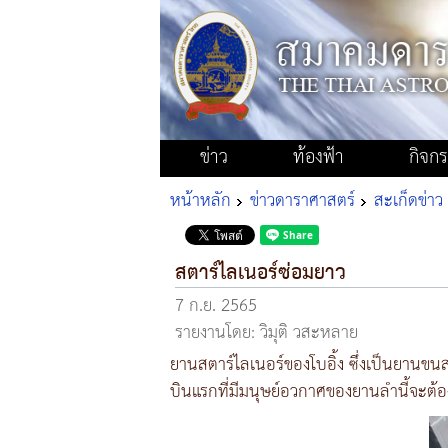
ข่าว
ท้องฟ้า
กิจก
หน้าหลัก
ข่าวดาราศาสตร์
สะเก็ดข่าว
สตาร์ไลเนอร์ซ่อมยาว
7 ก.ย. 2565
รายงานโดย: วิมุติ วสะหลาย
ยานสตาร์ไลเนอร์ของโบอิ้ง ซึ่งเป็นยานขน
บินแรกที่มีมนุษย์อวกาศของยานลำนี้จะต้องเ