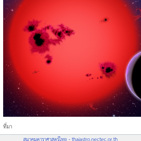
ที่มา
สมาคมดาราศาสตร์ไทย - thaiastro.nectec.or.th