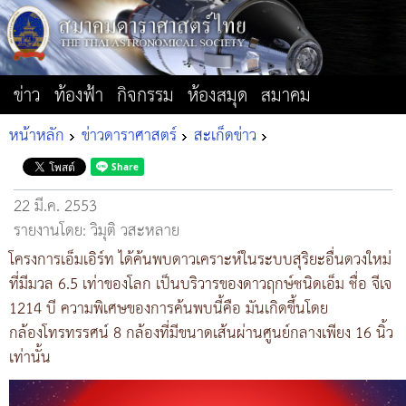
ข่าว
ท้องฟ้า
กิจกรรม
ห้องสมุด
สมาคม
หน้าหลัก
ข่าวดาราศาสตร์
สะเก็ดข่าว
22 มี.ค. 2553
รายงานโดย: วิมุติ วสะหลาย
โครงการเอ็มเอิร์ท ได้ค้นพบดาวเคราะห์ในระบบสุริยะอื่นดวงใหม่
ที่มีมวล 6.5 เท่าของโลก เป็นบริวารของดาวฤกษ์ชนิดเอ็ม ชื่อ จีเจ
1214 บี ความพิเศษของการค้นพบนี้คือ มันเกิดขึ้นโดย
กล้องโทรทรรศน์ 8 กล้องที่มีขนาดเส้นผ่านศูนย์กลางเพียง 16 นิ้ว
เท่านั้น