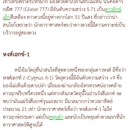
เท่าไหร่เพราะริบหรี่มาก มองด้วยตาเปล่าแทบไม่เห็น นั่นคือดาว
กลีเซ 777
(Gliese 777) มีอันดับความสว่าง 5.71 เป็น
ดาวยักษ์
เล็ก
สีเหลือง ดาวดวงนี้อยู่ห่างจากโลก 51 ปีแสง ที่กล่าวว่าน่า
สนใจก็เพราะว่า นักดาราศาสตร์พบว่าดาวดวงนี้มีดาวเคราะห์เป็น
บริวารอยู่สองดวง
หงส์เอกซ์-1
หนึ่งในวัตถุที่น่าสนใจที่สุดดวงหนึ่งของกลุ่มดาวหงส์ มีชื่อว่า
หงส์เอกซ์-1
(Cygnus X-1) วัตถุดวงนี้มีอันดับความสว่าง +9 ซึ่ง
มองไม่เห็นด้วยตาเปล่า เมื่อมองผ่านกล้องโทรทรรศน์อาจคล้าย
ดาวฤกษ์ริบหรี่ดวงหนึ่ง แต่หากสังเกตวัตถุนี้ในย่านรังสีเอกซ์ จะ
พบว่ามันแผ่รังสีเอกซ์รุนแรงมาก มีมวลมากกว่าดวงอาทิตย์
ประมาณ 21 เท่า นักดาราศาสตร์เชื่อว่า หงส์เอกซ์-1 ไม่ใช่
ดาวฤกษ์ธรรมดา แต่เป็น
หลุมดำ
และนับเป็นหลุมดำดวงแรกที่นัก
ดาราศาสตร์พิสูจน์ได้