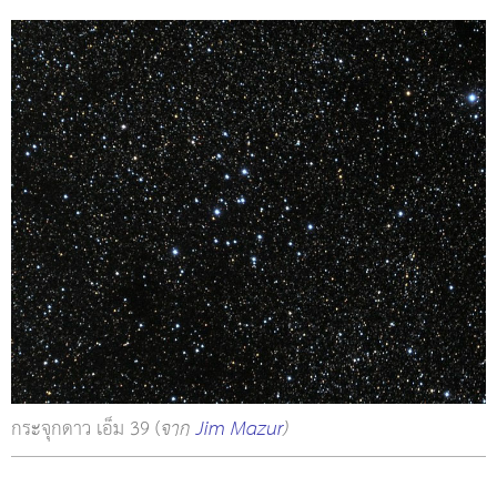
กระจุกดาว เอ็ม 39 (
จาก
Jim Mazur
)