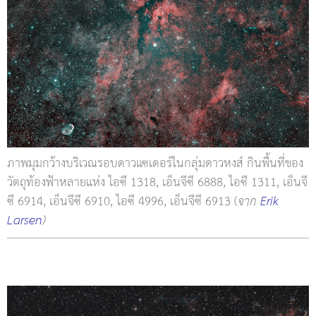
ภาพมุมกว้างบริเวณรอบดาวแซเดอร์ในกลุ่มดาวหงส์ กินพื้นที่ของ
วัตถุท้องฟ้าหลายแห่ง ไอซี 1318, เอ็นจีซี 6888, ไอซี 1311, เอ็นจี
ซี 6914, เอ็นจีซี 6910, ไอซี 4996, เอ็นจีซี 6913 (
จาก
Erik
Larsen
)