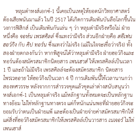
หลุมดำหงส์เอกซ์-1 นี้เคยเป็นเหตุให้ยอดนักวิทยาศาสตร์
ต้องเสียพนันมาแล้ว ในปี 2517 ได้เกิดการเดิมพันบันลือโลกขึ้นใน
วงการฟิสิกส์ เป็นเดิมพันกันเล่น ๆ ว่า หลุมดำมีจริงหรือไม่ ฝ่าย
หนึ่งคือ
จอห์น เพรสคิลล์
ซึ่งแทงว่ามีจริง ส่วนอีกฝ่ายคือ
สตีเฟน
ฮอว์กิง
กับ
คิป ทอร์น
ซึ่งแทงว่าไม่จริง (แม้ในใจจะเชื่อว่าจริง) ทั้ง
สองฝ่ายตกลงกันว่า หากพิสูจน์ได้ว่าหลุมดำมีจริง ฝ่ายฮอว์กิงและ
ทอร์นต้องสมัครสมาชิกนิตยสาร
เพนเฮาส์
ให้เพรสคิลล์เป็นเวลา
1 ปี และถ้าไม่มีจริง เพรสคิลล์จะต้องสมัครสมาชิก นิตยสาร
ไพรเวตอาย
ให้ฮอว์กิงเป็นเวลา 4 ปี การเดิมพันนี้ใช้เวลานานกว่า
สองทศวรรษ หลังจากการสำรวจชุดแล้วชุดเล่าต่างสนับสนุนว่า
หงส์เอกซ์-1 เป็นหลุมดำจริง แม้หลักฐานทั้งหมดจะเป็นหลักฐาน
ทางอ้อม ไม่ใช่หลักฐานทางตรง แต่ก็หนักแน่นพอที่ฝ่ายฮอว์กิงจะ
ยอมรับว่าตนเป็นฝ่ายแพ้ และต้องเป็นฝ่ายจ่ายค่าสมัครสมาชิกให้
แต่สิ่งที่ฮอว์กิงสมัครสมาชิกให้เพรสคิลล์เป็นวารสาร
เนเจอร์
ไม่ใช่
เพนเฮาส์