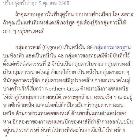
ปรับปรุงครั้งล่าสุด 9 ตุลาคม 2568
ถ้าคุณชอบดูดาวในฟ้าฤดูร้อน ชอบทางช้างเผือก โดยเฉพาะ
ถ้าคุณเป็นแฟนทีมหงส์แดงลิเวอร์พูล คุณต้องรู้จักกลุ่มดาวนี้ให้
มาก ๆ
กลุ่มดาวหงส์
กลุ่มดาวหงส์ (Cygnus) เป็นหนึ่งใน 88
กลุ่มดาวมาตรฐาน
บนท้องฟ้า และเป็นหนึ่งใน 48 กลุ่มดาวของทอเลมีซึ่งมีบันทึกไว้
ตั้งแต่คริสต์ศตวรรษที่ 2 จึงนับเป็นกลุ่มดาวโบราณ กลุ่มดาวหงส์
เป็นกลุ่มดาวขนาดใหญ่ สังเกตได้ง่าย เป็นหนึ่งในกลุ่มดาวแรก ๆ
ที่นักดูดาวควรรู้จัก กลุ่มดาวหงส์มีรูปร่างคล้ายกางเขนขนาดใหญ่
บางครั้งฝรั่งก็เรียกว่า Northern Cross ซึ่งหมายถึงกางเขนเหนือ
ให้เข้าคู่กับกลุ่มดาวกางเขนใต้ เพราะดูคล้ายกางเขนจริง ๆ และอยู่
ทางซีกฟ้าเหนือ แต่คนไทยไม่ยักมีใครเรียกว่ากลุ่มดาวกางเขน
เหนือ ด้านขายาวแทนคอของหงส์ ด้านขาสั้นแทนตำแหน่งของ
หาง อีกสองขาของกางเขนแทนปีกของหงส์ที่กำลังกางออกโบยบิน
อยู่บนสรวงสวรรค์ หันหัวไปทางทิศตะวันตกเฉียงใต้ มีทางช้าง