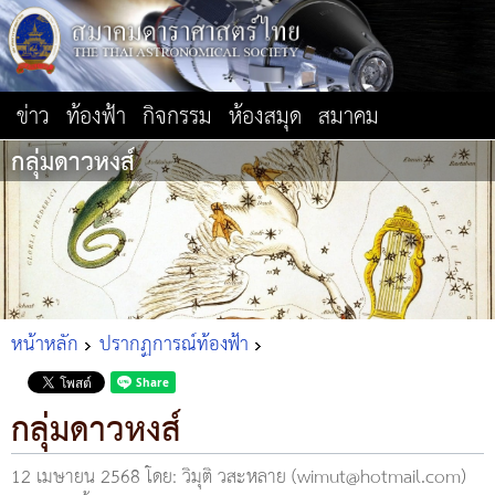
ข่าว
ท้องฟ้า
กิจกรรม
ห้องสมุด
สมาคม
กลุ่มดาวหงส์
หน้าหลัก
ปรากฏการณ์ท้องฟ้า
กลุ่มดาวหงส์
12 เมษายน 2568
โดย: วิมุติ วสะหลาย (wimut@hotmail.com)