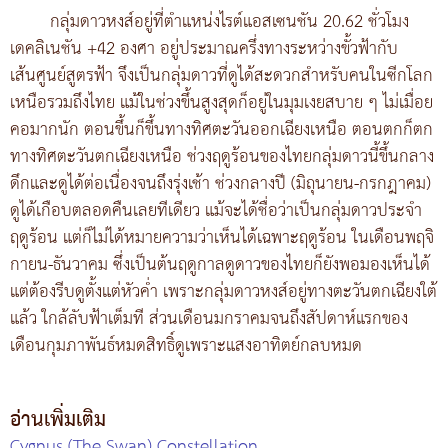
กลุ่มดาวหงส์อยู่ที่ตำแหน่งไรต์แอสเซนชัน 20.62 ชั่วโมง
เดคลิเนชัน +42 องศา อยู่ประมาณครึ่งทางระหว่างขั้วฟ้ากับ
เส้นศูนย์สูตรฟ้า จึงเป็นกลุ่มดาวที่ดูได้สะดวกสำหรับคนในซีกโลก
เหนือรวมถึงไทย แม้ในช่วงขึ้นสูงสุดก็อยู่ในมุมเงยสบาย ๆ ไม่เมื่อย
คอมากนัก ตอนขึ้นก็ขึ้นทางทิศตะวันออกเฉียงเหนือ ตอนตกก็ตก
ทางทิศตะวันตกเฉียงเหนือ ช่วงฤดูร้อนของไทยกลุ่มดาวนี้ขึ้นกลาง
ดึกและดูได้ต่อเนื่องจนถึงรุ่งเช้า ช่วงกลางปี (มิถุนายน-กรกฎาคม)
ดูได้เกือบตลอดคืนเลยทีเดียว แม้จะได้ชื่อว่าเป็นกลุ่มดาวประจำ
ฤดูร้อน แต่ก็ไม่ได้หมายความว่าเห็นได้เฉพาะฤดูร้อน ในเดือนพฤจิ
กายน-ธันวาคม ซึ่งเป็นต้นฤดูกาลดูดาวของไทยก็ยังพอมองเห็นได้
แต่ต้องรีบดูตั้งแต่หัวค่ำ เพราะกลุ่มดาวหงส์อยู่ทางตะวันตกเฉียงใต้
แล้ว ใกล้ลับฟ้าเต็มที ส่วนเดือนมกราคมจนถึงสัปดาห์แรกของ
เดือนกุมภาพันธ์หมดสิทธิ์ดูเพราะแสงอาทิตย์กลบหมด
อ่านเพิ่มเติม
Cygnus (The Swan) Constellation