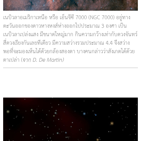
เนบิวลาอเมริกาเหนือ หรือ เอ็นจีซี 7000 (NGC 7000) อยู่ทาง
ตะวันออกของดาวหางหงส์ห่างออกไปประมาณ 3 องศา เป็น
เนบิวลาเปล่งแสง มีขนาดใหญ่มาก กินความกว้างเท่ากับดวงจันทร์
สี่ดวงเรียงกันเลยทีเดียว มีความสว่างรวมประมาณ 4.4 จึงสว่าง
พอที่จะมองเห็นได้ด้วยกล้องสองตา บางคนกล่าวว่าสังเกตได้ด้วย
ตาเปล่า (
จาก D. De Martin)