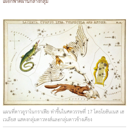
เผือกพาดผ่านกลางกลุ่ม
แผนที่ดาวอูราโนกราเฟีย ทำขึ้นในศตวรรษที่ 17 โดยโยฮันเนส เฮ
เวเลียส แสดงกลุ่มดาวหงส์และกลุ่มดาวข้างเคียง