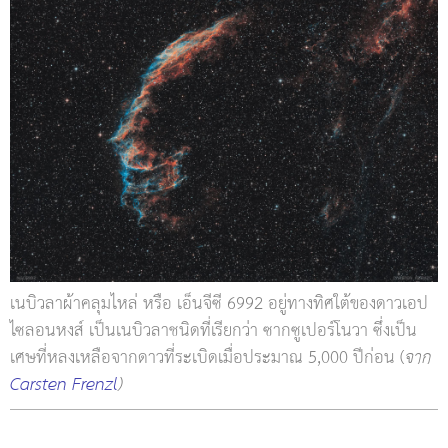
เนบิวลาผ้าคลุมไหล่ หรือ เอ็นจีซี 6992 อยู่ทางทิศใต้ของดาวเอป
ไซลอนหงส์ เป็นเนบิวลาชนิดที่เรียกว่า ซากซูเปอร์โนวา ซึ่งเป็น
เศษที่หลงเหลือจากดาวที่ระเบิดเมื่อประมาณ 5,000 ปีก่อน (
จาก
Carsten Frenzl
)