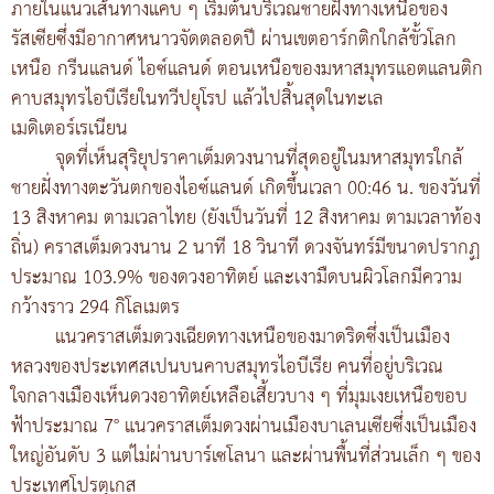
ภายในแนวเส้นทางแคบ ๆ เริ่มต้นบริเวณชายฝั่งทางเหนือของ
รัสเซียซึ่งมีอากาศหนาวจัดตลอดปี ผ่านเขตอาร์กติกใกล้ขั้วโลก
เหนือ กรีนแลนด์ ไอซ์แลนด์ ตอนเหนือของมหาสมุทรแอตแลนติก
คาบสมุทรไอบีเรียในทวีปยุโรป แล้วไปสิ้นสุดในทะเล
เมดิเตอร์เรเนียน
จุดที่เห็นสุริยุปราคาเต็มดวงนานที่สุดอยู่ในมหาสมุทรใกล้
ชายฝั่งทางตะวันตกของไอซ์แลนด์ เกิดขึ้นเวลา 00:46 น. ของวันที่
13 สิงหาคม ตามเวลาไทย (ยังเป็นวันที่ 12 สิงหาคม ตามเวลาท้อง
ถิ่น) คราสเต็มดวงนาน 2 นาที 18 วินาที ดวงจันทร์มีขนาดปรากฏ
ประมาณ 103.9% ของดวงอาทิตย์ และเงามืดบนผิวโลกมีความ
กว้างราว 294 กิโลเมตร
แนวคราสเต็มดวงเฉียดทางเหนือของมาดริดซึ่งเป็นเมือง
หลวงของประเทศสเปนบนคาบสมุทรไอบีเรีย คนที่อยู่บริเวณ
ใจกลางเมืองเห็นดวงอาทิตย์เหลือเสี้ยวบาง ๆ ที่มุมเงยเหนือขอบ
ฟ้าประมาณ 7° แนวคราสเต็มดวงผ่านเมืองบาเลนเซียซึ่งเป็นเมือง
ใหญ่อันดับ 3 แต่ไม่ผ่านบาร์เซโลนา และผ่านพื้นที่ส่วนเล็ก ๆ ของ
ประเทศโปรตุเกส