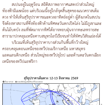
สเปนอยู่ในฤดูร้อน สถิติสภาพอากาศแสดงว่าส่วนใหญ่
ท้องฟ้ามีเมฆน้อย แต่บริเวณนี้อยู่ใกล้จุดสิ้นสุดของแนวคราสเต็ม
ดวง ทำให้เห็นสุริยุปราคาขณะดวงอาทิตย์อยู่ต่ำ ผู้สังเกตในสเปน
จึงต้องหาสถานที่ซึ่งท้องฟ้าด้านทิศตะวันตกเปิดโล่ง ไม่มีภูเขาและ
ต้นไม้บดบัง ลมที่พัดมาจากทิศใต้อาจหอบฝุ่นจากทะเลทรายสะ
ฮารามาปกคลุมเหนือคาบสมุทรไอบีเรียจนทำให้ทัศนวิสัยแย่ลงได้
บริเวณที่เห็นสุริยุปราคาบางส่วนกินพื้นที่กว้างใหญ่
ครอบคลุมตอนเหนือของทวีปอเมริกาเหนือ มหาสมุทร
แอตแลนติกเหนือ ส่วนใหญ่ของทวีปยุโรป และด้านตะวันตกเฉียง
เหนือของทวีปแอฟริกา