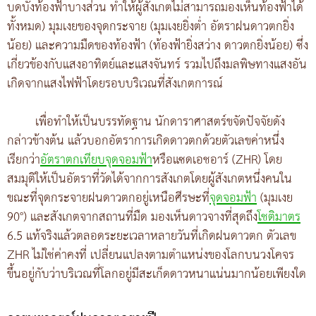
บดบังท้องฟ้าบางส่วน ทำให้ผู้สังเกตไม่สามารถมองเห็นท้องฟ้าได้
ทั้งหมด) มุมเงยของจุดกระจาย (มุมเงยยิ่งต่ำ อัตราฝนดาวตกยิ่ง
น้อย) และความมืดของท้องฟ้า (ท้องฟ้ายิ่งสว่าง ดาวตกยิ่งน้อย) ซึ่ง
เกี่ยวข้องกับแสงอาทิตย์และแสงจันทร์ รวมไปถึงมลพิษทางแสงอัน
เกิดจากแสงไฟฟ้าโดยรอบบริเวณที่สังเกตการณ์
เพื่อทำให้เป็นบรรทัดฐาน นักดาราศาสตร์ขจัดปัจจัยดัง
กล่าวข้างต้น แล้วบอกอัตราการเกิดดาวตกด้วยตัวเลขค่าหนึ่ง
เรียกว่า
อัตราตกเทียบจุดจอมฟ้า
หรือแซดเอชอาร์ (ZHR) โดย
สมมุติให้เป็นอัตราที่วัดได้จากการสังเกตโดยผู้สังเกตหนึ่งคนใน
ขณะที่จุดกระจายฝนดาวตกอยู่เหนือศีรษะที่
จุดจอมฟ้า
(มุมเงย
90°) และสังเกตจากสถานที่มืด มองเห็นดาวจางที่สุดถึง
โชติมาตร
6.5 แท้จริงแล้วตลอดระยะเวลาหลายวันที่เกิดฝนดาวตก ตัวเลข
ZHR ไม่ใช่ค่าคงที่ เปลี่ยนแปลงตามตำแหน่งของโลกบนวงโคจร
ขึ้นอยู่กับว่าบริเวณที่โลกอยู่มีสะเก็ดดาวหนาแน่นมากน้อยเพียงใด