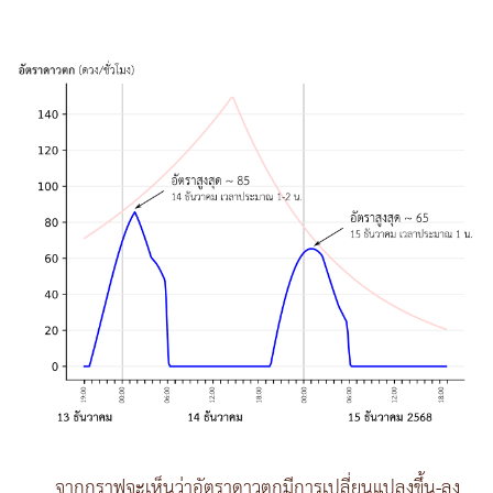
จากกราฟจะเห็นว่าอัตราดาวตกมีการเปลี่ยนแปลงขึ้น-ลง