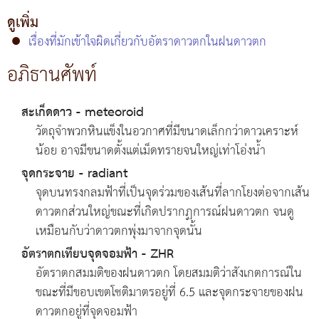
ดูเพิ่ม
●
เรื่องที่มักเข้าใจผิดเกี่ยวกับอัตราดาวตกในฝนดาวตก
อภิธานศัพท์
สะเก็ดดาว - meteoroid
วัตถุจำพวกหินแข็งในอวกาศที่มีขนาดเล็กกว่าดาวเคราะห์
น้อย อาจมีขนาดตั้งแต่เม็ดทรายจนใหญ่เท่าโอ่งน้ำ
จุดกระจาย - radiant
จุดบนทรงกลมฟ้าที่เป็นจุดร่วมของเส้นที่ลากโยงต่อจากเส้น
ดาวตกส่วนใหญ่ขณะที่เกิดปรากฏการณ์ฝนดาวตก จนดู
เหมือนกับว่าดาวตกพุ่งมาจากจุดนั้น
อัตราตกเทียบจุดจอมฟ้า - ZHR
อัตราตกสมมติของฝนดาวตก โดยสมมติว่าสังเกตการณ์ใน
ขณะที่มีขอบเขตโชติมาตรอยู่ที่ 6.5 และจุดกระจายของฝน
ดาวตกอยู่ที่จุดจอมฟ้า