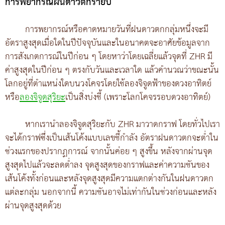
การพยากรณ์ฝนดาวตกรายปี
การพยากรณ์หรือคาดหมายวันที่ฝนดาวตกกลุ่มหนึ่งจะมี
อัตราสูงสุดเมื่อใดในปีปัจจุบันและในอนาคตจะอาศัยข้อมูลจาก
การสังเกตการณ์ในปีก่อน ๆ โดยหาว่าโดยเฉลี่ยแล้วจุดที่ ZHR มี
ค่าสูงสุดในปีก่อน ๆ ตรงกับวันและเวลาใด แล้วคำนวณว่าขณะนั้น
โลกอยู่ที่ตำแหน่งใดบนวงโคจรโดยใช้ลองจิจูดฟ้าของดวงอาทิตย์
หรือ
ลองจิจูดสุริยะ
เป็นสิ่งบ่งชี้ (เพราะโลกโคจรรอบดวงอาทิตย์)
หากเรานำลองจิจูดสุริยะกับ ZHR มาวาดกราฟ โดยทั่วไปเรา
จะได้กราฟซึ่งเป็นเส้นโค้งแบบเลขชี้กำลัง อัตราฝนดาวตกจะต่ำใน
ช่วงแรกของปรากฏการณ์ จากนั้นค่อย ๆ สูงขึ้น หลังจากผ่านจุด
สูงสุดไปแล้วจะลดต่ำลง จุดสูงสุดของกราฟและค่าความชันของ
เส้นโค้งทั้งก่อนและหลังจุดสูงสุดมีความแตกต่างกันในฝนดาวตก
แต่ละกลุ่ม นอกจากนี้ ความชันอาจไม่เท่ากันในช่วงก่อนและหลัง
ผ่านจุดสูงสุดด้วย