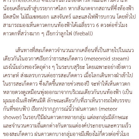
ดาว (meteoroid) ซึ่งเป็นชิ้นส่วนของดาวหางและดาวเคราะห์
น้อยเคลื่อนเข้าสู่บรรยากาศโลก หากสังเกตจากสถานที่ซึ่งท้องฟ้า
มืดสนิท ไม่มีเมฆหมอก แสงจันทร์ และแสงไฟฟ้ารบกวน โดยทั่วไป
สามารถมองเห็นดาวตกบนท้องฟ้าได้เฉลี่ยราว 6 ดวงต่อชั่วโมง
ดาวตกที่สว่างมาก ๆ เรียกว่าลูกไฟ (fireball)
เส้นทางที่สะเก็ดดาวจำนวนมากเคลื่อนที่เป็นสายไปในแนว
เดียวกันในอวกาศเรียกว่าธารสะเก็ดดาว (meteoroid stream)
แรงโน้มถ่วงของวัตถุต่าง ๆ ในระบบสุริยะ โดยเฉพาะอย่างยิ่งดาว
เคราะห์ ส่งผลรบกวนต่อธารสะเก็ดดาว เมื่อโลกเดินทางฝ่าเข้าไป
ในธารสะเก็ดดาว ซึ่งเกิดขึ้นหลายช่วงของปี จะทำให้เห็นดาวตก
หลายดวงดูเหมือนพุ่งออกมาจากบริเวณเดียวกันบนท้องฟ้า (เป็น
มุมมองในเชิงทัศนมิติ ลักษณะเดียวกับที่เราเห็นรางรถไฟบรรจบ
กันที่ขอบฟ้า) เรียกปรากฏการณ์นี้ว่าฝนดาวตก (meteor
shower) ในรอบปีมีฝนดาวตกหลายกลุ่ม แต่ละกลุ่มมีลักษณะ
และจำนวนความถี่แตกต่างกันตามแต่องค์ประกอบและความเร็ว
ของสะเก็ดดาว ฝนดาวตกบางกลุ่มอาจมีเพียงไม่กี่ดวงต่อชั่วโมง