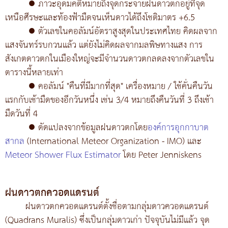
●
ภาวะอุดมคติหมายถึงจุดกระจายฝนดาวตกอยู่ที่จุด
เหนือศีรษะและท้องฟ้ามืดจนเห็นดาวได้ถึงโชติมาตร +6.5
●
ตัวเลขในคอลัมน์อัตราสูงสุดในประเทศไทย คิดผลจาก
แสงจันทร์รบกวนแล้ว แต่ยังไม่คิดผลจากมลพิษทางแสง การ
สังเกตดาวตกในเมืองใหญ่จะมีจำนวนดาวตกลดลงจากตัวเลขใน
ตารางนี้หลายเท่า
●
คอลัมน์ "คืนที่มีมากที่สุด" เครื่องหมาย / ใช้คั่นคืนวัน
แรกกับเช้ามืดของอีกวันหนึ่ง เช่น 3/4 หมายถึงคืนวันที่ 3 ถึงเช้า
มืดวันที่ 4
●
ดัดแปลงจากข้อมูลฝนดาวตกโดย
องค์การอุกกาบาต
สากล
(International Meteor Organization - IMO) และ
Meteor Shower Flux Estimator
โดย Peter Jenniskens
ฝนดาวตกควอดแดรนต์
ฝนดาวตกควอดแดรนต์ตั้งชื่อตามกลุ่มดาวควอดแดรนต์
(Quadrans Muralis) ซึ่งเป็นกลุ่มดาวเก่า ปัจจุบันไม่มีแล้ว จุด