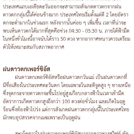
ประเทศแถบเอเชียตะวันออกจะสามารถสังเกตดาวตกจากฝน
ดาวตกกลุ่มนี้ได้ค่อนข้างมาก ประเทศไทยเริ่มตั้งแต่ตี 2 โดยอัตรา
ตกจะต่ำมากในช่วงแรก หลังจากนั้นค่อย ๆ เพิ่มขึ้น เวลาที่น่าจะ
พบเห็นดาวตกได้มากที่สุดคือช่วง 04:30 - 05:30 น. ภายใต้ฟ้ามืด
ในหนึ่งชั่วโมงนี้อาจนับได้ราว 50 ดวง หากอากาศหนาวควรเตรียม
ตัวให้เหมาะสมกับสภาพอากาศ
ฝนดาวตกเพอร์ซิอัส
ฝนดาวตกเพอร์ซิอัสหรือฝนดาวตกวันแม่ เป็นฝนดาวตกที่
มีชื่อเสียงในประเทศตะวันตก โดยเฉพาะในละติจูดสูง ๆ ทางเหนือ
ซึ่งจุดกระจายดาวตกจะขึ้นไปอยู่สูงเกือบกลางฟ้าในเวลาเช้ามืด
อัตราการเกิดดาวตกสูงถึงกว่า 100 ดวงต่อชั่วโมง และเกิดในฤดู
ร้อนซึ่งท้องฟ้าโปร่ง แต่การสังเกตฝนดาวตกกลุ่มนี้ในประเทศไทย
มักพบอุปสรรคจากเมฆเพราะเป็นฤดูฝน