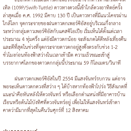
สะเก็ดดาวในฝนดาวตกเพอร์ซิอัสมาจากดาวหางสวิฟต์-ทัต
เทิล (109P/Swift-Tuttle) ดาวหางดวงนี้เข้าใกล้ดวงอาทิตย์ครั้ง
ล่าสุดเมื่อ ค.ศ. 1992 มีคาบ 130 ปี เป็นดาวหางที่มีแนวโคจรผ่าน
ใกล้โลก จุดกระจายของฝนดาวตกเพอร์ซิอัสอยู่บริเวณกึ่งกลาง
ระหว่างกลุ่มดาวเพอร์ซิอัสกับแคสซิโอเปีย เริ่มเห็นได้ตั้งแต่เวลา
ประมาณ 4 ทุ่มครึ่ง แต่ยังมีดาวตกน้อย จะสังเกตได้ดีหลังเที่ยงคืน
และดีที่สุดในช่วงที่จุดกระจายดาวตกอยู่สูงซึ่งตรงกับช่วง 1-2
ชั่วโมงก่อนท้องฟ้าสว่างในเวลาเช้ามืด ความเร็วขณะเข้าสู่
บรรยากาศโลกของดาวตกกลุ่มนี้ประมาณ 59 กิโลเมตร/วินาที
ฝนดาวตกเพอร์ซิอัสในปี 2554 มีแสงจันทร์รบกวน แต่อาจ
พอจะเห็นดาวตกดวงที่สว่าง ๆ ได้บ้างหากท้องฟ้าโปร่ง วิธีสังเกตที่
แนะนำคือหันหลังให้ดวงจันทร์ หรือเลือกตำแหน่งที่มีอาคารบ้าน
เรือนหรือต้นไม้บังทิศที่ดวงจันทร์อยู่ เพื่อไม่ให้แสงจันทร์เข้าตา
คาดว่ามีมากที่สุดในคืนวันศุกร์ที่ 12 สิงหาคม