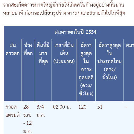
จากสะเก็ดดาวขนาดใหญ่มักก่อให้เกิดควันค้างอยู่อย่างนั้นนาน
หลายนาที ก่อนจะเปลี่ยนรูปร่าง จางลง และสลายตัวไปในที่สุด
ฝนดาวตกในปี 2554
ฝน
ช่วง
คืนที่มี
เวลาที่เริ่ม
อัตรา
อัตราสูงสุด
หมา
ดาวตก
ที่ตก
มาก
เห็น
สูงสุด
ใน
ที่สุด
(ประมาณ)
ใน
ประเทศไทย
ภาวะ
(ดวง/
อุดมคติ
ชั่วโมง)
(ดวง/
ชั่วโมง)
ควอด
28
3/4
02:00 น.
120
51
-
แดรนต์
ธ.ค.
ม.ค.
- 12
ม.ค.