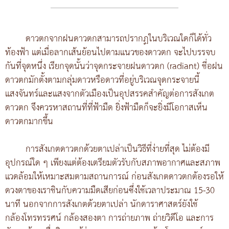
ดาวตกจากฝนดาวตกสามารถปรากฏในบริเวณใดก็ได้ทั่ว
ท้องฟ้า แต่เมื่อลากเส้นย้อนไปตามแนวของดาวตก จะไปบรรจบ
กันที่จุดหนึ่ง เรียกจุดนั้นว่าจุดกระจายฝนดาวตก (radiant) ชี่อฝน
ดาวตกมักตั้งตามกลุ่มดาวหรือดาวที่อยู่บริเวณจุดกระจายนี้
แสงจันทร์และแสงจากตัวเมืองเป็นอุปสรรคสำคัญต่อการสังเกต
ดาวตก จึงควรหาสถานที่ที่ฟ้ามืด ยิ่งฟ้ามืดก็จะยิ่งมีโอกาสเห็น
ดาวตกมากขึ้น
การสังเกตดาวตกด้วยตาเปล่าเป็นวิธีที่ง่ายที่สุด ไม่ต้องมี
อุปกรณ์ใด ๆ เพียงแต่ต้องเตรียมตัวรับกับสภาพอากาศและสภาพ
แวดล้อมให้เหมาะสมตามสถานการณ์ ก่อนสังเกตดาวตกต้องรอให้
ดวงตาของเราชินกับความมืดเสียก่อนซึ่งใช้เวลาประมาณ 15-30
นาที นอกจากการสังเกตด้วยตาเปล่า นักดาราศาสตร์ยังใช้
กล้องโทรทรรศน์ กล้องสองตา การถ่ายภาพ ถ่ายวิดีโอ และการ