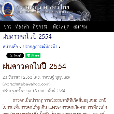
ข่าว
ท้องฟ้า
กิจกรรม
ห้องสมุด
สมาคม
ฝนดาวตกในปี 2554
หน้าหลัก
ปรากฏการณ์ท้องฟ้า
ฝนดาวตกในปี 2554
23 ธันวาคม 2553
โดย: วรเชษฐ์ บุญปลอด
(worachateb@yahoo.com)
ปรับปรุงครั้งล่าสุด 18 กุมภาพันธ์ 2564
ดาวตกเป็นปรากฏการณ์ธรรมชาติที่เกิดขึ้นอยู่เสมอ เรามี
โอกาสเห็นดาวตกได้ทุกคืน แสงของดาวตกเกิดจากการที่สะเก็ด