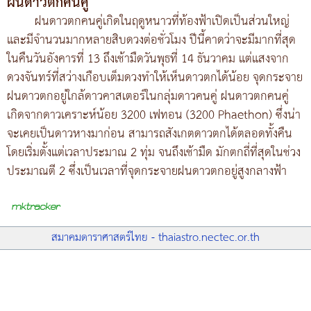
ฝนดาวตกคนคู่
ฝนดาวตกคนคู่เกิดในฤดูหนาวที่ท้องฟ้าเปิดเป็นส่วนใหญ่
และมีจำนวนมากหลายสิบดวงต่อชั่วโมง ปีนี้คาดว่าจะมีมากที่สุด
ในคืนวันอังคารที่ 13 ถึงเช้ามืดวันพุธที่ 14 ธันวาคม แต่แสงจาก
ดวงจันทร์ที่สว่างเกือบเต็มดวงทำให้เห็นดาวตกได้น้อย จุดกระจาย
ฝนดาวตกอยู่ใกล้ดาวคาสเตอร์ในกลุ่มดาวคนคู่ ฝนดาวตกคนคู่
เกิดจากดาวเคราะห์น้อย 3200 เฟทอน (3200 Phaethon) ซึ่งน่า
จะเคยเป็นดาวหางมาก่อน สามารถสังเกตดาวตกได้ตลอดทั้งคืน
โดยเริ่มตั้งแต่เวลาประมาณ 2 ทุ่ม จนถึงเช้ามืด มักตกถี่ที่สุดในช่วง
ประมาณตี 2 ซึ่งเป็นเวลาที่จุดกระจายฝนดาวตกอยู่สูงกลางฟ้า
สมาคมดาราศาสตร์ไทย - thaiastro.nectec.or.th