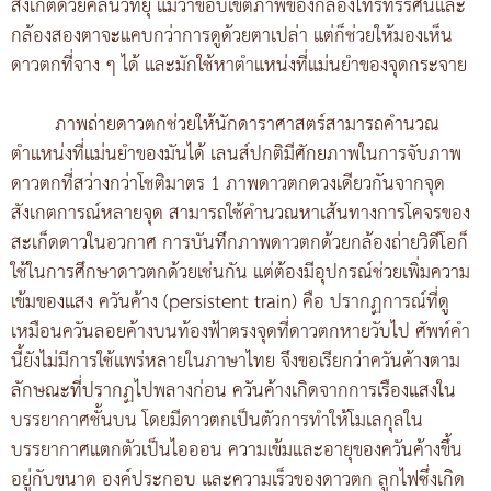
สังเกตด้วยคลื่นวิทยุ แม้ว่าขอบเขตภาพของกล้องโทรทรรศน์และ
กล้องสองตาจะแคบกว่าการดูด้วยตาเปล่า แต่ก็ช่วยให้มองเห็น
ดาวตกที่จาง ๆ ได้ และมักใช้หาตำแหน่งที่แม่นยำของจุดกระจาย
ภาพถ่ายดาวตกช่วยให้นักดาราศาสตร์สามารถคำนวณ
ตำแหน่งที่แม่นยำของมันได้ เลนส์ปกติมีศักยภาพในการจับภาพ
ดาวตกที่สว่างกว่าโชติมาตร 1 ภาพดาวตกดวงเดียวกันจากจุด
สังเกตการณ์หลายจุด สามารถใช้คำนวณหาเส้นทางการโคจรของ
สะเก็ดดาวในอวกาศ การบันทึกภาพดาวตกด้วยกล้องถ่ายวิดีโอก็
ใช้ในการศึกษาดาวตกด้วยเช่นกัน แต่ต้องมีอุปกรณ์ช่วยเพิ่มความ
เข้มของแสง ควันค้าง (persistent train) คือ ปรากฏการณ์ที่ดู
เหมือนควันลอยค้างบนท้องฟ้าตรงจุดที่ดาวตกหายวับไป ศัพท์คำ
นี้ยังไม่มีการใช้แพร่หลายในภาษาไทย จึงขอเรียกว่าควันค้างตาม
ลักษณะที่ปรากฏไปพลางก่อน ควันค้างเกิดจากการเรืองแสงใน
บรรยากาศชั้นบน โดยมีดาวตกเป็นตัวการทำให้โมเลกุลใน
บรรยากาศแตกตัวเป็นไอออน ความเข้มและอายุของควันค้างขึ้น
อยู่กับขนาด องค์ประกอบ และความเร็วของดาวตก ลูกไฟซึ่งเกิด