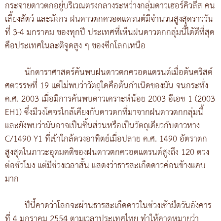
กระจายดาวตกอยู่บริเวณตรงกลางระหว่างกลุ่มดาวเฮอร์คิวลีส คน
เลี้ยงสัตว์ และมังกร ฝนดาวตกควอดแดรนต์มีจำนวนสูงสุดราววัน
ที่ 3-4 มกราคม ของทุกปี ประเทศที่เห็นฝนดาวตกกลุ่มนี้ได้ดีที่สุด
คือประเทศในละติจูดสูง ๆ ของซีกโลกเหนือ
นักดาราศาสตร์ค้นพบฝนดาวตกควอดแดรนต์เมื่อต้นคริสต์
ศตวรรษที่ 19 แต่ไม่พบว่าวัตถุใดคือต้นกำเนิดของมัน จนกระทั่ง
ค.ศ. 2003 เมื่อมีการค้นพบดาวเคราะห์น้อย 2003 อีเอช 1 (2003
EH1) ซึ่งมีวงโคจรใกล้เคียงกับดาวตกที่มาจากฝนดาวตกกลุ่มนี้
และยังพบว่ามันอาจเป็นชิ้นส่วนหรือเป็นวัตถุเดียวกับดาวหาง
C/1490 Y1 ที่เข้าใกล้ดวงอาทิตย์เมื่อปลาย ค.ศ. 1490 อัตราตก
สูงสุดในภาวะอุดมคติของฝนดาวตกควอดแดรนต์สูงถึง 120 ดวง
ต่อชั่วโมง แต่มีช่วงเวลาสั้น แสดงว่าธารสะเก็ดดาวค่อนข้างแคบ
มาก
ปีนี้คาดว่าโลกจะผ่านธารสะเก็ดดาวในช่วงเช้ามืดวันอังคาร
ที่ 4 มกราคม 2554 ตามเวลาประเทศไทย ทำให้คาดหมายว่า