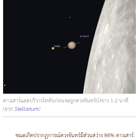
ดาวเสาร์และบริวารไททันก่อนจะถูกดวงจันทร์บังราว 1-2 นาที
(
จาก
Stellarium
)
ขณะเกิดปรากฏการณ์ดวงจันทร์มีส่วนสว่าง 84% ดาวเสาร์