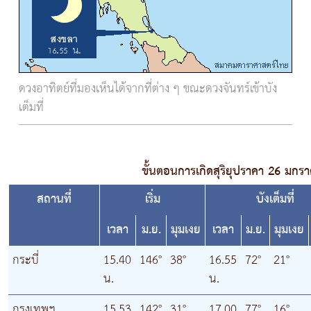
ดวงอาทิตย์ที่มองเห็นได้จากที่ต่าง ๆ ขณะดวงจันทร์เข้าบัง
เต็มที่
ขั้นตอนการเกิดสุริยุปราคา 26 มกร
สถานที่
เริ่ม
บังเต็มที่
เวลา
ม.ย.
มุมเงย
เวลา
ม.ย.
มุมเงย
กระบี่
15.40
146°
38°
16.55
72°
21°
น.
น.
กรุงเทพฯ
15.53
142°
31°
17.00
77°
16°