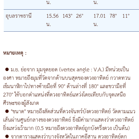
น.
น.
อุบลราชธานี
15.56
143°
26°
17.01
78°
11°
น.
น.
หมายเหตุ :
●
ม.ย. ย่อจาก มุมจุดยอด (vertex angle : V.A.) มีหน่วยเป็น
องศา หมายถึงมุมที่วัดจากด้านบนสุดของดวงอาทิตย์ กวาดทวน
เข็มนาฬิกาไปทางซ้ายมือที่ 90° ด้านล่างที่ 180° และขวามือที่
270° ใช้บอกตำแหน่งที่ดวงอาทิตย์แหว่งโดยเทียบกับจุดเหนือ
ศีรษะของผู้สังเกต
●
"ขนาด" หมายถึงสัดส่วนที่ดวงจันทร์บังดวงอาทิตย์ วัดตามแนว
เส้นผ่านศูนย์กลางของดวงอาทิตย์ ยิ่งมีค่ามากแสดงว่าดวงอาทิตย์
ยิ่งแหว่งเว้ามาก (0.5 หมายถึงดวงอาทิตย์ถูกบังครึ่งดวง เป็นต้น)
●
จากตารางแสดงว่าบางจังหวัดในภาคอีสาน ดวงอาทิตย์ตก