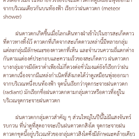
ดวงต่อชั่วโมง ในหลายช่วงของปีจะมีดาวตกที่ดูเหมือนพุ่งออกมา
จากบริเวณเดียวกันบนท้องฟ้า เรียกว่าฝนดาวตก (meteor
shower)
ฝนดาวตกเกิดขึ้นเมื่อโลกเดินทางฝ่าเข้าไปในธารสะเก็ดดาว
ที่ดาวหางทิ้งไว้ ดาวตกที่เกิดจากสะเก็ดดาวเหล่านี้มีหลายกลุ่ม
แต่ละกลุ่มมีลักษณะของดาวตกที่เห็น และจำนวนความถี่แตกต่าง
กันตามแต่องค์ประกอบและความเร็วของสะเก็ดดาว ฝนดาวตก
บางกลุ่มอาจมีอัตราต่ำเพียงไม่กี่ดวงต่อชั่วโมงแต่ยังก็เรียกว่าฝน
ดาวตกเนื่องจากมีแหล่งกำเนิดที่สังเกตได้ว่าดูเหมือนพุ่งออกมา
จากบริเวณหนึ่งบนท้องฟ้า จุดนั้นเรียกว่าจุดกระจายฝนดาวตก
(radiant) มักเรียกชี่อฝนดาวตกตามกลุ่มดาวหรือดาวที่อยู่ใน
บริเวณจุดกระจายฝนดาวตก
ฝนดาวตกกลุ่มดาวสำคัญ ๆ ส่วนใหญ่ในปีนี้ไม่มีแสงจันทร์
รบกวน ที่น่าดูที่สุดอาจจะเป็นฝนดาวตกสิงโต จุดกระจายฝน
ดาวตกชุดนี้อยู่บริเวณหัวของกลุ่มดาวสิงโตซึ่งมีลักษณะคล้ายเคียว