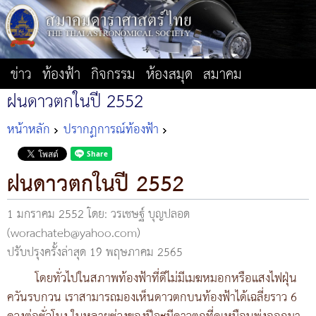
ข่าว
ท้องฟ้า
กิจกรรม
ห้องสมุด
สมาคม
ฝนดาวตกในปี 2552
หน้าหลัก
ปรากฏการณ์ท้องฟ้า
ฝนดาวตกในปี 2552
1 มกราคม 2552
โดย: วรเชษฐ์ บุญปลอด
(worachateb@yahoo.com)
ปรับปรุงครั้งล่าสุด 19 พฤษภาคม 2565
โดยทั่วไปในสภาพท้องฟ้าที่ดีไม่มีเมฆหมอกหรือแสงไฟฝุ่น
ควันรบกวน เราสามารถมองเห็นดาวตกบนท้องฟ้าได้เฉลี่ยราว 6