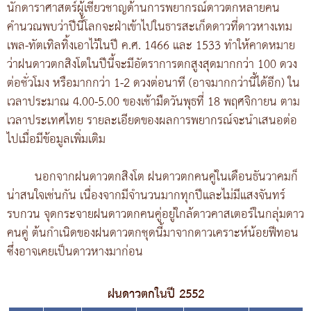
นักดาราศาสตร์ผู้เชี่ยวชาญด้านการพยากรณ์ดาวตกหลายคน
คำนวณพบว่าปีนี้โลกจะฝ่าเข้าไปในธารสะเก็ดดาวที่ดาวหางเทม
เพล-ทัตเทิลทิ้งเอาไว้ในปี ค.ศ. 1466 และ 1533 ทำให้คาดหมาย
ว่าฝนดาวตกสิงโตในปีนี้จะมีอัตราการตกสูงสุดมากกว่า 100 ดวง
ต่อชั่วโมง หรือมากกว่า 1-2 ดวงต่อนาที (อาจมากกว่านี้ได้อีก) ใน
เวลาประมาณ 4.00-5.00 ของเช้ามืดวันพุธที่ 18 พฤศจิกายน ตาม
เวลาประเทศไทย รายละเอียดของผลการพยากรณ์จะนำเสนอต่อ
ไปเมื่อมีข้อมูลเพิ่มเติม
นอกจากฝนดาวตกสิงโต ฝนดาวตกคนคู่ในเดือนธันวาคมก็
น่าสนใจเช่นกัน เนื่องจากมีจำนวนมากทุกปีและไม่มีแสงจันทร์
รบกวน จุดกระจายฝนดาวตกคนคู่อยู่ใกล้ดาวคาสเตอร์ในกลุ่มดาว
คนคู่ ต้นกำเนิดของฝนดาวตกชุดนี้มาจากดาวเคราะห์น้อยฟีทอน
ซึ่งอาจเคยเป็นดาวหางมาก่อน
ฝนดาวตกในปี 2552