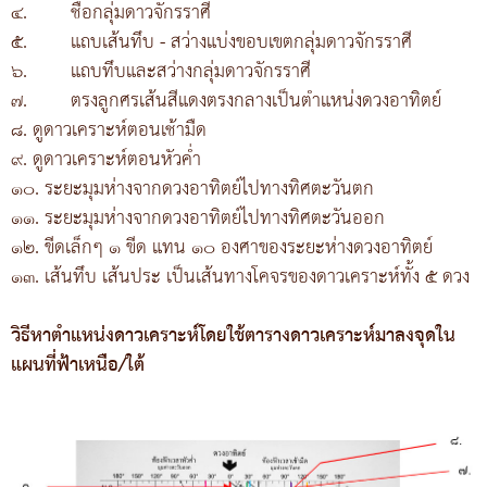
๔.
ชื่อกลุ่มดาวจักรราศี
๕.
แถบเส้นทึบ - สว่างแบ่งขอบเขตกลุ่มดาวจักรราศี
๖.
แถบทึบและสว่างกลุ่มดาวจักรราศี
๗.
ตรงลูกศรเส้นสีแดงตรงกลางเป็นตำแหน่งดวงอาทิตย์
๘. ดูดาวเคราะห์ตอนเช้ามืด
๙. ดูดาวเคราะห์ตอนหัวค่ำ
๑๐. ระยะมุมห่างจากดวงอาทิตย์ไปทางทิศตะวันตก
๑๑. ระยะมุมห่างจากดวงอาทิตย์ไปทางทิศตะวันออก
๑๒. ขีดเล็กๆ ๑ ขีด แทน ๑๐ องศาของระยะห่างดวงอาทิตย์
๑๓. เส้นทึบ เส้นประ เป็นเส้นทางโคจรของดาวเคราะห์ทั้ง ๕ ดวง
วิธีหาตำแหน่งดาวเคราะห์โดยใช้ตารางดาวเคราะห์มาลงจุดใน
แผนที่ฟ้าเหนือ/ใต้