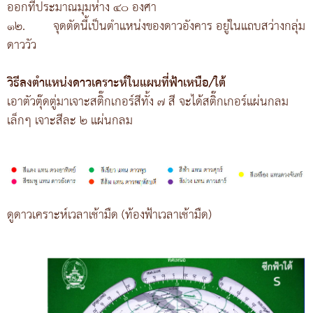
ออกที่ประมาณมุมห่าง ๔๐ องศา
๑๒.
จุดตัดนี้เป็นตำแหน่งของดาวอังคาร อยู่ในแถบสว่างกลุ่ม
ดาววัว
วิธีลงตำแหน่งดาวเคราะห์ในแผนที่ฟ้าเหนือ/ใต้
เอาตัวตุ๊ดตู่มาเจาะสติ๊กเกอร์สีทั้ง ๗ สี จะได้สติ๊กเกอร์แผ่นกลม
เล็กๆ เจาะสีละ ๒ แผ่นกลม
ดูดาวเคราะห์เวลาเช้ามืด (ท้องฟ้าเวลาเช้ามืด)