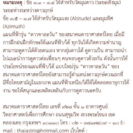
หมายเหตุ
: ข้อ ๓.๑ – ๓.๔ ใช้สำหรับวัดมุมดาว (ระยะเชิงมุม)
ระยะห่างระหว่างดาวฤกษ์
ข้อ ๓.๕ – ๓.๗ ใช้สำหรับวัดมุมเงย (Altitude) และมุมทิศ
(Azimuth)
แผนที่ฟ้ารุ่น “ดาวชาละวัน” ของสมาคมดาราศาสตร์ไทย เมื่อมี
การฝึกฝนฝึกทักษะใช้แผนทีฟ้า/ใต้ ทุกวันให้เกิดความชำนาญ
สามารถดูดาวได้ด้วยตนเอง หากลุ่มดาวได้ ดูดาวเป็น สามารถนำ
ไปแนะนำการดูดาวต่อเพื่อนๆ คนชอบดูดาวด้วยกัน ดังนั้นการใช้
ประโยชน์ของแผนที่ฟ้า/ใต้ แบบใหม่รุ่น “ดาวชาละวัน” ของ
สมาคมดาราศาสตร์ไทยยังสามารถรู้ตำแหน่งดาวฤกษ์ดวงแรกที่
มีชื่อไทยสามัญในเอกภพ แผนที่ฟ้าเหนือ/ใต้ใช้ได้ตลอดอายุการใช้
งาน ขอให้สนุกและเพลิดเพลินกับการดูดาวนะครับ
สมาคมดาราศาสตร์ไทย เลขที่ ๙๒๘ ชั้น ๑ อาคารศูนย์
วิทยาศาสตร์เพื่อการศึกษา ถนนสุขุมวิท เขวงพระโขนง เขต
คลองเตย กรุงเทพฯ ๑๐๑๑๐ โทร : ๐๒ – ๓๘๑๗๔๐๙ – ๑๐ E-
mail : thaiastro@hotmail.com เว็บไซต์ :