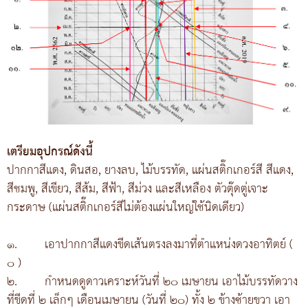
เตรียมอุปกรณ์ดังนี้
ปากกาสีแดง, ดินสอ, ยางลบ, ไม้บรรทัด, แผ่นสติ๊กเกอร์สี สีแดง,
สีชมพู, สีเขียว, สีส้ม, สีฟ้า, สีม่วง และสีเหลือง ตัวตุ๊ดตู่เจาะ
กระดาษ (แผ่นสติ๊กเกอร์สีไม่ต้องแผ่นใหญ่ใช้นิดเดียว)
๑.
เอาปากกาสีแดงขีดเส้นตรงลงมาที่ตำแหน่งดวงอาทิตย์ (
๐ )
๒.
กำหนดดูดาวเคราะห์วันที่ ๒๐ เมษายน เอาไม้บรรทัดวาง
ที่ขีดที่ ๒ เล็กๆ เดือนเมษายน (วันที่ ๒๐) ทั้ง ๒ ข้างซ้ายขวา เอา