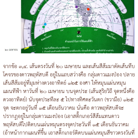
จากข้อ ๓,๔. เส้นตรงวันที่ ๒๐ เมษายน และเส้นสีส้มมาตัดเส้นทึบ
โคจรของดาวพฤหัสบดี อยู่ในแถบสว่างคือ กลุ่มดาวแมงป่อง ปลาย
เส้นสีส้มอยู่ที่มุมห่างดวงอาทิตย์ ๑๒๕ องศา ให้หมุนแผ่นหมุน
แผนทีฟ้า หาวันที่ ๒๐ เมษายน บนจุดประ (เส้นสุริยวิถี จุดหนึ่งคือ
ดวงอาทิตย์) นับจุดประทีละ ๕ ไปทางทิศตะวันตก (ขวามือ) ๑๒๕
จุด จะตกอยู่วันที่ ๑๕ เดือนธันวาคม นั่นคือ ดาวพฤหัสบดีจะ
ปรากฏอยู่ในกลุ่มดาวแมงป่อง (เอาสติ๊กเกอร์สีส้มแทนดาว
พฤหัสบดีไปติดบนแผ่นหมุนตรงจุดประวันที่ ๑๕ เดือนธันวาคม
(อ้าหน้ากากแผนที่ขึ้น เอาสติ๊กเกอร์ติดบนแผ่นหมุนสีขาวตรงวันที่