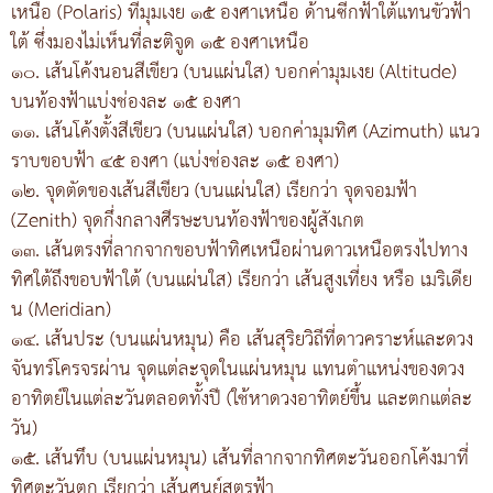
เหนือ (Polaris) ที่มุมเงย ๑๕ องศาเหนือ ด้านซีกฟ้าใต้แทนขั้วฟ้า
ใต้ ซึ่งมองไม่เห็นที่ละติจูด ๑๕ องศาเหนือ
๑๐. เส้นโค้งนอนสีเขียว (บนแผ่นใส) บอกค่ามุมเงย (Altitude)
บนท้องฟ้าแบ่งช่องละ ๑๕ องศา
๑๑. เส้นโค้งตั้งสีเขียว (บนแผ่นใส) บอกค่ามุมทิศ (Azimuth) แนว
ราบขอบฟ้า ๔๕ องศา (แบ่งช่องละ ๑๕ องศา)
๑๒. จุดตัดของเส้นสีเขียว (บนแผ่นใส) เรียกว่า จุดจอมฟ้า
(Zenith) จุดกึ่งกลางศีรษะบนท้องฟ้าของผู้สังเกต
๑๓. เส้นตรงที่ลากจากขอบฟ้าทิศเหนือผ่านดาวเหนือตรงไปทาง
ทิศใต้ถึงขอบฟ้าใต้ (บนแผ่นใส) เรียกว่า เส้นสูงเที่ยง หรือ เมริเดีย
น (Meridian)
๑๔. เส้นประ (บนแผ่นหมุน) คือ เส้นสุริยวิถีที่ดาวคราะห์และดวง
จันทร์โครจรผ่าน จุดแต่ละจุดในแผ่นหมุน แทนตำแหน่งของดวง
อาทิตย์ในแต่ละวันตลอดทั้งปี (ใช้หาดวงอาทิตย์ขึ้น และตกแต่ละ
วัน)
๑๕. เส้นทึบ (บนแผ่นหมุน) เส้นที่ลากจากทิศตะวันออกโค้งมาที่
ทิศตะวันตก เรียกว่า เส้นศูนย์สูตรฟ้า