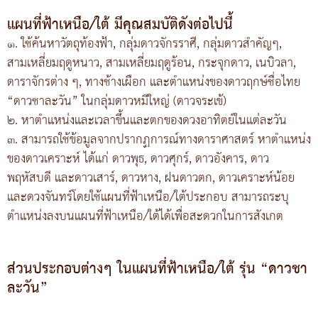
แผนที่ฟ้าเหนือ/ใต้ มีคุณสมบัติดังต่อไปนี้
๑. ใช้ค้นหาวัตถุท้องฟ้า, กลุ่มดาวจักรราศี, กลุ่มดาวสำคัญๆ,
สามเหลี่ยมฤดูหนาว, สามเหลี่ยมฤดูร้อน, กระจุกดาว, เนบิวลา,
ดาราจักรต่าง ๆ, ทางช้างเผือก และตำแหน่งของดาวฤกษ์ชื่อไทย
“ดาวชาละวัน” ในกลุ่มดาวหมีใหญ่ (ดาวจระเข้)
๒. หาตำแหน่งและเวลาขึ้นและตกของดวงอาทิตย์ในแต่ละวัน
๓. สามารถใช้ข้อมูลจากปรากฏการณ์ทางดาราศาสตร์ หาตำแหน่ง
ของดาวเคราะห์ ได้แก่ ดาวพุธ, ดาวศุกร์, ดาวอังคาร, ดาว
พฤหัสบดี และดาวเสาร์, ดาวหาง, ฝนดาวตก, ดาวเคราะห์น้อย
และดวงจันทร์โดยใช้แผนที่ฟ้าเหนือ/ใต้ประกอบ สามารถระบุ
ตำแหน่งลงบนแผนที่ฟ้าเหนือ/ใต้ได้เพื่อสะดวกในการสังเกต
ส่วนประกอบต่างๆ ในแผนที่ฟ้าเหนือ/ใต้ รุ่น “ดาวชา
ละวัน”