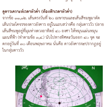
ดูดาวเคราะห์เวลาหัวค่ำ (ท้องฟ้าเวลาหัวค่ำ)
จากข้อ ๑๑,๑๒. เส้นตรงวันที่ ๒๐ เมษายนและเส้นสีชมพูมาตัด
เส้นประโคจรของดาวอังคาร อยู่ในแถบสว่างคือ กลุ่มดาววัว ปลาย
เส้นสีชมพูอยู่ที่มุมห่างดวงอาทิตย์ ๔๐ องศา ให้หมุนแผ่นหมุน
แผนที่ฟ้า (ทำตามข้อ ๓,๔.) นับไปทางทิศตะวันออก ๔๐ จุด จะ
ตกอยู่วันที่ ๓๐ เดือนพฤษภาคม นั่นคือ ดาวอังคารจะปรากฏอยู่
ในกลุ่มดาววัว