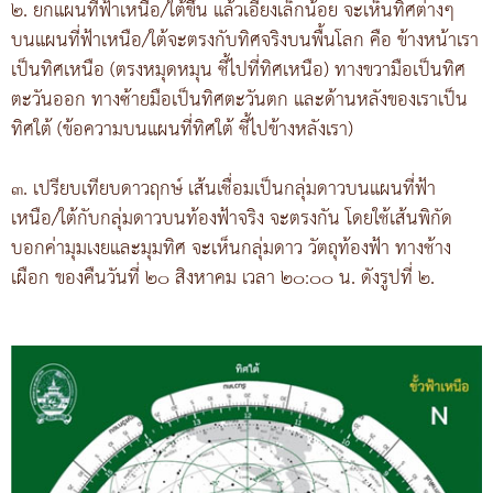
๒. ยกแผนที่ฟ้าเหนือ/ใต้ขึ้น แล้วเอียงเล็กน้อย จะเห็นทิศต่างๆ
บนแผนที่ฟ้าเหนือ/ใต้จะตรงกับทิศจริงบนพื้นโลก คือ ข้างหน้าเรา
เป็นทิศเหนือ (ตรงหมุดหมุน ชี้ไปที่ทิศเหนือ) ทางขวามือเป็นทิศ
ตะวันออก ทางซ้ายมือเป็นทิศตะวันตก และด้านหลังของเราเป็น
ทิศใต้ (ข้อความบนแผนที่ทิศใต้ ชี้ไปข้างหลังเรา)
๓. เปรียบเทียบดาวฤกษ์ เส้นเชื่อมเป็นกลุ่มดาวบนแผนที่ฟ้า
เหนือ/ใต้กับกลุ่มดาวบนท้องฟ้าจริง จะตรงกัน โดยใช้เส้นพิกัด
บอกค่ามุมเงยและมุมทิศ จะเห็นกลุ่มดาว วัตถุท้องฟ้า ทางช้าง
เผือก ของคืนวันที่ ๒๐ สิงหาคม เวลา ๒๐:๐๐ น. ดังรูปที่ ๒.