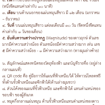
๒.
เวลา
กรอบนอกที่อยู่เหนือแผ่นหมุนแสดงนาฬิกา ๒๔ ชั่วโมง
(หนึ่งขีดแทนค่าเท่ากับ ๑๐ นาที)
๓.
เดือน
บนด้านนอกของแผ่นหมุนสีขาว มี ๑๒ เดือน (มกราคม
– ธันวาคม)
๔.
วันที่
บนแผ่นหมุนสีขาว แต่ละเดือนมี ๓๐ วัน (ขีดหนึ่งขีดแทน
ค่าเท่ากับ ๑ วันของเดือน)
๕.
อันดับความสว่างปรากฏ
(Magnitude) ของดาวฤกษ์ ตัวเลข
มากมีค่าความสว่างน้อย ตัวเลขน้อยมีค่าความสว่างมาก เช่น เลข
๕ มีค่าความสว่างน้อย - ๑ มีค่าความสว่างมาก (ทางมุมล่างซ้าย)
๖. สัญลักษณ์แสดงชนิดของวัตถุท้องฟ้า และบัญชีรายชื่อ (อยู่ล่าง
กลางแผนที่)
๗. QR code คือ คู่มือการใช้แผนที่ฟ้าเหนือ/ใต้ ให้ดาวน์โหลดฟรี
ทั้งด้านขั้วฟ้าเหนือและซีกฟ้าใต้(ด้านล่างมุมขวา)
๘. ส่วนโค้งของแผนที่ขั้วฟ้าเหนือ และซีกฟ้าใต้ แทนตำแหน่งของ
ขอบฟ้า ของผู้สังเกต
๙. หมุดกึ่งกลางแผ่นหมุน ด้านขั้วฟ้าเหนือแทนตำแหน่งของดาว