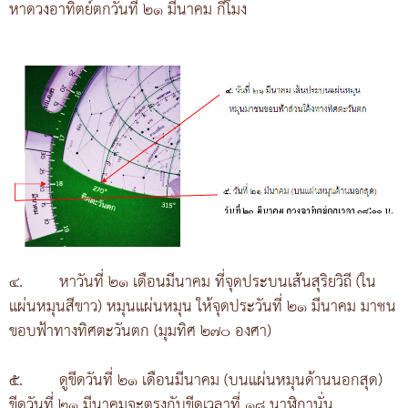
หาดวงอาทิตย์ตกวันที่ ๒๑ มีนาคม กี่โมง
๔.
หาวันที่ ๒๑ เดือนมีนาคม ที่จุดประบนเส้นสุริยวิถี (ใน
แผ่นหมุนสีขาว) หมุนแผ่นหมุน ให้จุดประวันที่ ๒๑ มีนาคม มาชน
ขอบฟ้าทางทิศตะวันตก (มุมทิศ ๒๗๐ องศา)
๕.
ดูขีดวันที่ ๒๑ เดือนมีนาคม (บนแผ่นหมุนด้านนอกสุด)
ขีดวันที่ ๒๑ มีนาคมจะตรงกับขีดเวลาที่ ๑๘ นาฬิกานั่น