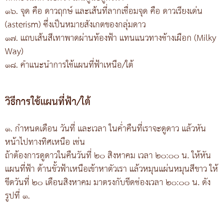
๑๖. จุด คือ ดาวฤกษ์ และเส้นที่ลากเชื่อมจุด คือ ดาวเรียงเด่น
(asterism) ซึ่งเป็นหมายสังเกตของกลุ่มดาว
๑๗. แถบเส้นสีเทาพาดผ่านท้องฟ้า แทนแนวทางช้างเผือก (Milky
Way)
๑๘. คำแนะนำการใช้แผนที่ฟ้าเหนือ/ใต้
วิธีการใช้แผนที่ฟ้า/ใต้
๑. กำหนดเดือน วันที่ และเวลา ในค่ำคืนที่เราจะดูดาว แล้วหัน
หน้าไปทางทิศเหนือ เช่น
ถ้าต้องการดูดาวในคืนวันที่ ๒๐ สิงหาคม เวลา ๒๐:๐๐ น. ให้หัน
แผนที่ฟ้า ด้านขั้วฟ้าเหนือเข้าหาตัวเรา แล้วหมุนแผ่นหมุนสีขาว ให้
ขีดวันที่ ๒๐ เดือนสิงหาคม มาตรงกับขีดช่องเวลา ๒๐:๐๐ น. ดัง
รูปที่ ๑.