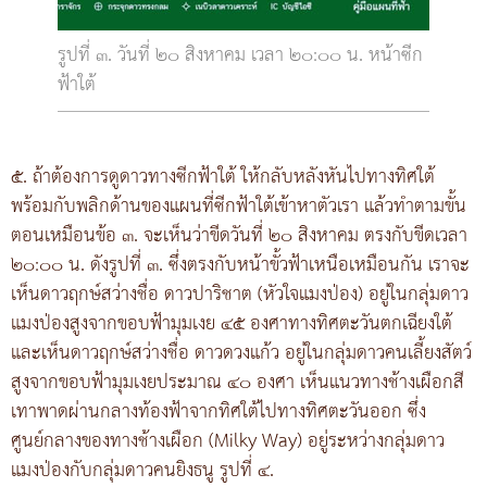
รูปที่ ๓. วันที่ ๒๐ สิงหาคม เวลา ๒๐:๐๐ น. หน้าซีก
ฟ้าใต้
๕. ถ้าต้องการดูดาวทางซีกฟ้าใต้ ให้กลับหลังหันไปทางทิศใต้
พร้อมกับพลิกด้านของแผนที่ซีกฟ้าใต้เข้าหาตัวเรา แล้วทำตามขั้น
ตอนเหมือนข้อ ๓. จะเห็นว่าขีดวันที่ ๒๐ สิงหาคม ตรงกับขีดเวลา
๒๐:๐๐ น. ดังรูปที่ ๓. ซึ่งตรงกับหน้าขั้วฟ้าเหนือเหมือนกัน เราจะ
เห็นดาวฤกษ์สว่างชื่อ ดาวปาริชาต (หัวใจแมงป่อง) อยู่ในกลุ่มดาว
แมงป่องสูงจากขอบฟ้ามุมเงย ๔๕ องศาทางทิศตะวันตกเฉียงใต้
และเห็นดาวฤกษ์สว่างชื่อ ดาวดวงแก้ว อยู่ในกลุ่มดาวคนเลี้ยงสัตว์
สูงจากขอบฟ้ามุมเงยประมาณ ๔๐ องศา เห็นแนวทางช้างเผือกสี
เทาพาดผ่านกลางท้องฟ้าจากทิศใต้ไปทางทิศตะวันออก ซึ่ง
ศูนย์กลางของทางช้างเผือก (Milky Way) อยู่ระหว่างกลุ่มดาว
แมงป่องกับกลุ่มดาวคนยิงธนู รูปที่ ๔.