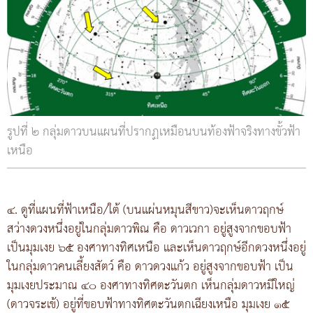
รูปที่ ๒ กลุ่มดาวบนแผนที่ปรากฏเหมือนบนท้องฟ้าจริงทางขั้วฟ้า
เหนือ
๔. ดูที่แผนที่ฟ้าเหนือ/ใต้ (บนแผ่นหมุนสีขาว)จะเห็นดาวฤกษ์
สว่างดวงหนึ่งอยู่ในกลุ่มดาวพิณ คือ ดาวเวกา อยู่สูงจากขอบฟ้า
เป็นมุมเงย ๖๕ องศาทางทิศเหนือ และเห็นดาวฤกษ์อีกดวงหนึ่งอยู่
ในกลุ่มดาวคนเลี้ยงสัตว์ คือ ดาวดวงแก้ว อยู่สูงจากขอบฟ้า เป็น
มุมเงยประมาณ ๔๐ องศาทางทิศตะวันตก เห็นกลุ่มดาวหมีใหญ่
(ดาวจระเข้) อยู่ที่ขอบฟ้าทางทิศตะวันตกเฉียงเหนือ มุมเงย ๑๕