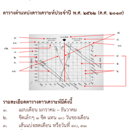
ตารางตำแหน่งดาวเคราะห์ประจำปี พ.ศ. ๒๕๖๒ (ค.ศ. ๒๐๑๙)
รายละเอียดตารางดาวเคราะห์มีดังนี้
๑.
แถบเดือน มกราคม – ธันวาคม
๒.
ขีดเล็กๆ ๑ ขีด แทน ๑๐ วันของเดือน
๓.
เส้นแบ่งเขตเดือน หรือวันที่ ๓๐, ๓๑