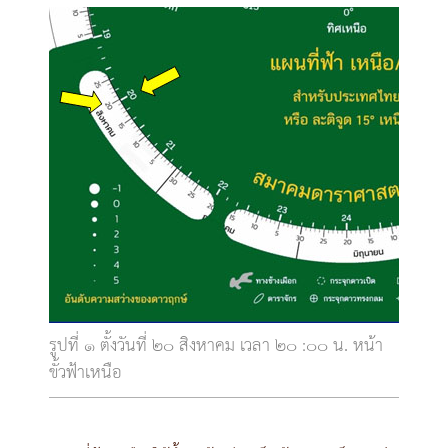
รูปที่ ๑ ตั้งวันที่ ๒๐ สิงหาคม เวลา ๒๐ :๐๐ น. หน้า
ขั้วฟ้าเหนือ