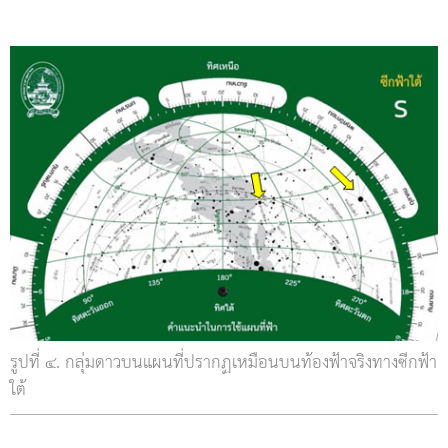
รูปที่ ๔. กลุ่มดาวบนแผนที่ปรากฏเหมือนบนท้องฟ้าจริงทางซีกฟ้า
ใต้