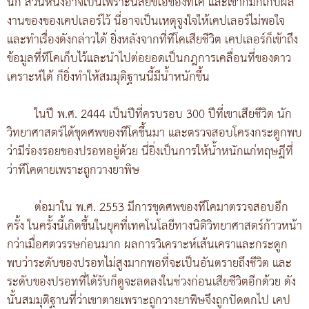
นัก ส่วนหนึ่งอาจเป็นเพราะนิสัยขี้โอ่ของทีโค และเขาก็มักเก็บผล
งานของของเคปเลอร์ไว้ นี่อาจเป็นเหตุจูงใจให้เคปเลอร์ไม่พอใจ
และทำเรื่องดังกล่าวได้ ยิ่งหลังจากที่ทีโคเสียชีวิต เคปเลอร์ก็เข้าถึง
ข้อมูลที่ทีโคเก็บไว้และนำไปต่อยอดเป็นกฎการเคลื่อนที่ของดาว
เคราะห์ได้ ก็ยิ่งทำให้สมมุติฐานนี้มีน้ำหนักขึ้น
ในปี พ.ศ. 2444 เป็นปีที่ครบรอบ 300 ปีที่เขาเสียชีวิต นัก
วิทยาศาสตร์ได้ขุดศพของทีโคขึ้นมา และตรวจสอบโครงกระดูกพบ
ว่ามีร่องรอยของปรอทอยู่ด้วย นี่ยิ่งเป็นการให้น้ำหนักแก่ทฤษฎีที่
ว่าทีโคตายเพราะถูกวางยาพิษ
ต่อมาใน พ.ศ. 2553 มีการขุดศพของทีโคมาตรวจสอบอีก
ครั้ง ในครั้งนี้เกิดขึ้นในยุคที่เทคโนโลยีทางนิติวิทยาศาสตร์ก้าวหน้า
กว่าเมื่อศตวรรษก่อนมาก ผลการวิเคราะห์เส้นเคราและกระดูก
พบว่าระดับของปรอทไม่สูงมากพอที่จะเป็นอันตรายถึงชีวิต และ
ระดับของปรอทที่ได้รับก็ดูจะลดลงในช่วงก่อนเสียชีวิตอีกด้วย ดัง
นั้นสมมุติฐานที่ว่าเขาตายเพราะถูกวางยาพิษจึงถูกปัดตกไป เคป