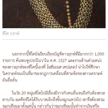
ทีโค บราห์
นอกจากนี้ทีโคยังเรียบเรียงบัญชีดาวฤกษ์ที่มีมากกว่า 1,000
รายการ ค้นพบซูเปอร์โนวาใน ค.ศ. 1527 และงานด้านตำแหน่ง
ของดาวฤกษ์ของทีโคนี้เองที่
โยฮันเนส เคปเลอร์
นำไปใช้ศึกษา
วิเคราะห์จนเป็นที่มาของกฎการเคลื่อนที่สามข้อของดาวเคราะห์
อันลื่อลั่น
ในวัย 20 หนุ่มทีโคไปมีเรื่องมีราวกับคนอื่นจนถึงกับต้องดวล
ดาบกัน ผลคือทีโคได้รับบาดเจ็บถึงขั้นจมูกแหว่งไป เขาจึงต้องสวม
จมูกเทียมมาตั้งแต่นั้น กล่าวกันว่าจมูกเทียมนั้นทำจากเงินหรือ