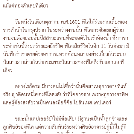
แม้แต่ทองคำเลยทีเดียว
วันหนึ่งในเดือนตุลาคม ค.ศ.1601 ทีโคได้ร่วมงานเลี้ยงของ
ราชสำนักในกรุงปราก ในระหว่างงานนั้น ทีโคเกรงใจแขกผู้ร่วม
งานจนต้องยอมอั้นปัสสาวะแทนที่จะขอตัวไปเข้าห้องน้ำ ซึ่งการก
ระทำเช่นนี้ส่งผลร้ายแรงถึงชีวิต ทีโคเสียชีวิตในอีก 11 วันต่อมา มี
บันทึกว่าเขาตายด้วยอาการแทรกซ้อนหลายอย่างเกี่ยวกับระบบ
ปัสสาวะ กล่าวกันว่ากระเพาะปัสสาวะของทีโคถึงกับแตกเลยที
เดียว
อย่างไรก็ตาม มีบางคนไม่เชื่อว่านั่นคือสาเหตุการตายที่แท้
จริง ญาติคนหนึ่งของทีโคสงสัยว่าทีโคอาจตายเพราะถูกวางยาพิษ
และผู้ต้องสงสัยว่าเป็นคนลงมือก็คือ โยฮันเนส เคปเลอร์
ขณะนั้นเคปเลอร์ยังไม่มีชื่อเสียง มีฐานะเป็นทั้งลูกจ้างและ
ลูกศิษย์ของทีโค แต่ความสัมพันธ์ระหว่างศิษย์อาจารย์คู่นี้ก็ไม่สู้ดี