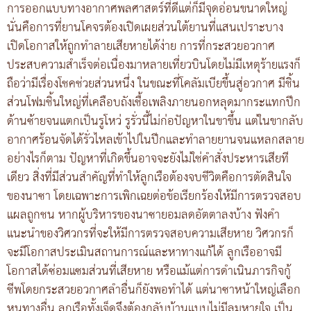
การออกแบบทางอากาศพลศาสตร์ที่ดีแต่ก็มีจุดอ่อนขนาดใหญ่
นั่นคือการที่ยานโคจรต้องเปิดเผยส่วนใต้ยานที่แสนเปราะบาง
เปิดโอกาสให้ถูกทำลายเสียหายได้ง่าย การที่กระสวยอวกาศ
ประสบความสำเร็จต่อเนื่องมาหลายเที่ยวบินโดยไม่มีเหตุร้ายแรงก็
ถือว่ามีเรื่องโชคช่วยส่วนหนึ่ง ในขณะที่โคลัมเบียขึ้นสู่อวกาศ มีชิ้น
ส่วนโฟมชิ้นใหญ่ที่เคลือบถังเชื้อเพลิงภายนอกหลุดมากระแทกปีก
ด้านซ้ายจนแตกเป็นรูโหว่ รูรั่วนี้ไม่ก่อปัญหาในขาขึ้น แต่ในขากลับ
อากาศร้อนจัดได้รั่วไหลเข้าไปในปีกและทำลายยานจนแหลกสลาย
อย่างไรก็ตาม ปัญหาที่เกิดขึ้นอาจจะยังไม่ใช่คำสั่งประหารเสียที
เดียว สิ่งที่มีส่วนสำคัญที่ทำให้ลูกเรือต้องจบชีวิตคือการตัดสินใจ
ของนาซา โดยเฉพาะการเพิกเฉยต่อข้อเรียกร้องให้มีการตรวจสอบ
แผลถูกชน หากผู้บริหารของนาซายอมลดอัตตาลงบ้าง ฟังคำ
แนะนำของวิศวกรที่จะให้มีการตรวจสอบความเสียหาย วิศวกรก็
จะมีโอกาสประเมินสถานการณ์และหาทางแก้ได้ ลูกเรืออาจมี
โอกาสได้ซ่อมแซมส่วนที่เสียหาย หรือแม้แต่การดำเนินภารกิจกู้
ชีพโดยกระสวยอวกาศลำอื่นก็ยังพอทำได้ แต่นาซาหน้าใหญ่เลือก
หนทางอื่น ลูกเรือทั้งเจ็ดจึงต้องกลับบ้านแบบไม่มีลมหายใจ เป็น