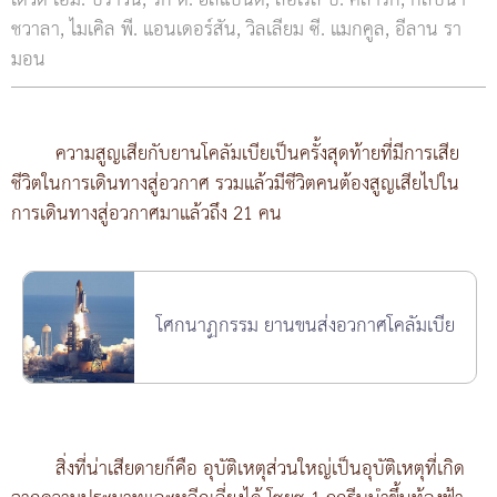
เดวิด เอ็ม. บราวน์, ริก ดี. ฮัสแบนด์, ลอเรล บี. คลาร์ก, กัลปนา
ชวาลา, ไมเคิล พี. แอนเดอร์สัน, วิลเลียม ซี. แมกคูล, อีลาน รา
มอน
ความสูญเสียกับยานโคลัมเบียเป็นครั้งสุดท้ายที่มีการเสีย
ชีวิตในการเดินทางสู่อวกาศ รวมแล้วมีชีวิตคนต้องสูญเสียไปใน
การเดินทางสู่อวกาศมาแล้วถึง 21 คน
โศกนาฏกรรม ยานขนส่งอวกาศโคลัมเบีย
สิ่งที่น่าเสียดายก็คือ อุบัติเหตุส่วนใหญ่เป็นอุบัติเหตุที่เกิด