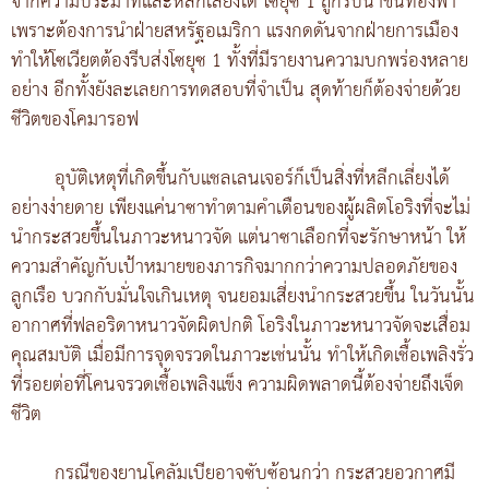
จากความประมาทและหลีกเลี่ยงได้ โซยุซ 1 ถูกรีบนำขึ้นท้องฟ้า
เพราะต้องการนำฝ่ายสหรัฐอเมริกา แรงกดดันจากฝ่ายการเมือง
ทำให้โซเวียตต้องรีบส่งโซยุซ 1 ทั้งที่มีรายงานความบกพร่องหลาย
อย่าง อีกทั้งยังละเลยการทดสอบที่จำเป็น สุดท้ายก็ต้องจ่ายด้วย
ชีวิตของโคมารอฟ
อุบัติเหตุที่เกิดขึ้นกับแชลเลนเจอร์ก็เป็นสิ่งที่หลีกเลี่ยงได้
อย่างง่ายดาย เพียงแค่นาซาทำตามคำเตือนของผู้ผลิตโอริงที่จะไม่
นำกระสวยขึ้นในภาวะหนาวจัด แต่นาซาเลือกที่จะรักษาหน้า ให้
ความสำคัญกับเป้าหมายของภารกิจมากกว่าความปลอดภัยของ
ลูกเรือ บวกกับมั่นใจเกินเหตุ จนยอมเสี่ยงนำกระสวยขึ้น ในวันนั้น
อากาศที่ฟลอริดาหนาวจัดผิดปกติ โอริงในภาวะหนาวจัดจะเสื่อม
คุณสมบัติ เมื่อมีการจุดจรวดในภาวะเช่นนั้น ทำให้เกิดเชื้อเพลิงรั่ว
ที่รอยต่อที่โคนจรวดเชื้อเพลิงแข็ง ความผิดพลาดนี้ต้องจ่ายถึงเจ็ด
ชีวิต
กรณีของยานโคลัมเบียอาจซับซ้อนกว่า กระสวยอวกาศมี