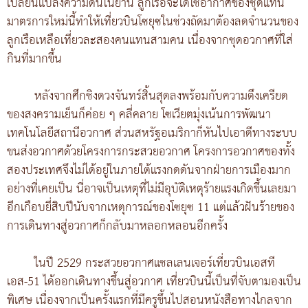
เปลี่ยนแปลงความดันในยาน ลูกเรือจะได้ใช้อากาศของชุดแทน
มาตรการใหม่นี้ทำให้เที่ยวบินโซยุซในช่วงถัดมาต้องลดจำนวนของ
ลูกเรือเหลือเที่ยวละสองคนแทนสามคน เนื่องจากชุดอวกาศที่ใส่
กินที่มากขึ้น
หลังจากศึกชิงดวงจันทร์สิ้นสุดลงพร้อมกับความตึงเครียด
ของสงครามเย็นก็ค่อย ๆ คลี่คลาย โซเวียตมุ่งเน้นการพัฒนา
เทคโนโลยีสถานีอวกาศ ส่วนสหรัฐอเมริกาก็หันไปเอาดีทางระบบ
ขนส่งอวกาศด้วยโครงการกระสวยอวกาศ โครงการอวกาศของทั้ง
สองประเทศจึงไม่ได้อยู่ในภายใต้แรงกดดันจากฝ่ายการเมืองมาก
อย่างที่เคยเป็น นี่อาจเป็นเหตุที่ไม่มีอุบัติเหตุร้ายแรงเกิดขึ้นเลยมา
อีกเกือบยี่สิบปีนับจากเหตุการณ์ของโซยุซ 11 แต่แล้วฝันร้ายของ
การเดินทางสู่อวกาศก็กลับมาหลอกหลอนอีกครั้ง
ในปี 2529 กระสวยอวกาศแชลเลนเจอร์เที่ยวบินเอสที
เอส-51 ได้ออกเดินทางขึ้นสู่อวกาศ เที่ยวบินนี้เป็นที่จับตามองเป็น
พิเศษ เนื่องจากเป็นครั้งแรกที่มีครูขึ้นไปสอนหนังสือทางไกลจาก