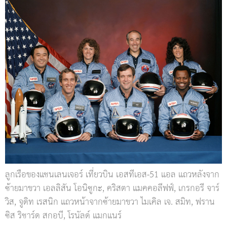
ลูกเรือของแชนเลนเจอร์ เที่ยวบิน เอสทีเอส-51 แอล แถวหลังจาก
ซ้ายมาขวา เอลลิสัน โอนิซูกะ, คริสตา แมคคอลีฟฟ์, เกรกอรี จาร์
วิส, จูดิท เรสนิก แถวหน้าจากซ้ายมาขวา ไมเคิล เจ. สมิท, ฟราน
ซิส ริชาร์ด สกอบี, โรนัลด์ แมกแนร์