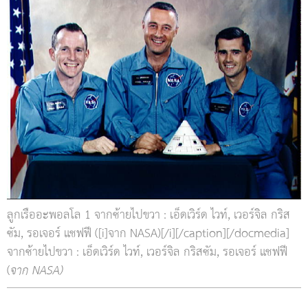
ลูกเรืออะพอลโล 1 จากซ้ายไปขวา : เอ็ดเวิร์ด ไวท์, เวอร์จิล กริส
ซัม, รอเจอร์ แชฟฟี ([i]จาก NASA)[/i][/caption][/docmedia]
จากซ้ายไปขวา : เอ็ดเวิร์ด ไวท์, เวอร์จิล กริสซัม, รอเจอร์ แชฟฟี
(
จาก NASA)