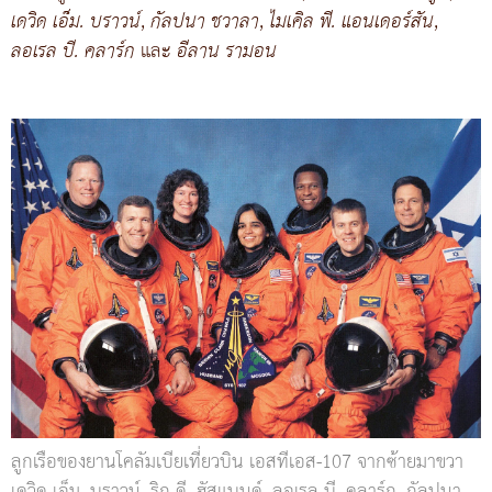
เดวิด เอ็ม. บราวน์
,
กัลปนา ชวาลา
,
ไมเคิล พี. แอนเดอร์สัน
,
ลอเรล บี. คลาร์ก
และ
อีลาน รามอน
ลูกเรือของยานโคลัมเบียเที่ยวบิน เอสทีเอส-107 จากซ้ายมาขวา