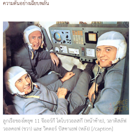
ความดันอย่างเฉียบพลัน
ลูกเรือของโซยุซ 11 จีออร์กี โดโบรวอลสกี (หน้าซ้าย), วลาดิสลัฟ
วอลคอฟ (ขวา) และ วิคตอร์ ปัสซาเยฟ (หลัง) [/caption]