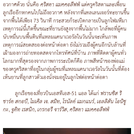
อวกาศด้วย นั่นคือ
คริสตา แมคคอลีฟฟ์
แต่ครูคริสตาและเพื่อน
ลูกเรืออีกหกคนไปไม่ถึงอวกาศ หลังจากที่แชลเลนเจอร์ทะยานขึ้น
จากพื้นได้เพียง 73 วินาที กระสวยก็ระเบิดกลายเป็นลูกไฟมหึมา
เหตุการณ์นี้เกิดขึ้นขณะที่ยานยังสูงจากพื้นไม่มาก ใกล้พอที่ผู้คน
นับหมื่นบนพื้นดินที่แหลมแคนาเวอรัลในวันนั้นจะเห็นภาพ
เหตุการณ์สยดสยองต่อหน้าต่อตา ยังไม่รวมถึงผู้คนอีกนับล้านที่
เฝ้ามองการถ่ายทอดสดจากโทรทัศน์ที่บ้าน ภาพที่ติดตาผู้คนทั่ว
โลกมากที่สุดรองจากภาพการระเบิดก็คือ ภาพสีหน้าของพ่อแม่
ของครูคริสตาที่อยู่ในกลุ่มผู้ชมที่แหลมแคนาเวอรัลในวันนั้นที่ต้อง
เห็นยานที่ลูกสาวตัวเองนั่งจมอยู่ในลูกไฟต่อหน้าต่อตา
ลูกเรือของเที่ยวบินเอสทีเอส-51 แอล ได้แก่
ฟรานซิส ริ
ชาร์ด สกอบี
,
ไมเคิล เจ. สมิท
,
โรนัลด์ แมกแนร์
,
เอลลิสัน โอนิซู
กะ
,
จูดิท เรสนิก
,
เกรกอรี จาร์วิส
,
คริสตา แมคคอลีฟฟ์