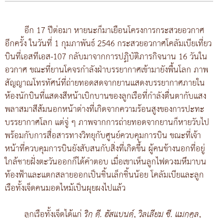
อีก 17 ปีต่อมา หายนะก็มาเยือนโครงการกระสวยอวกาศ
อีกครั้ง ในวันที่ 1 กุมภาพันธ์ 2546 กระสวยอวกาศโคลัมเบียเที่ยว
บินที่เอสทีเอส-107 กลับมาจากการปฏิบัติภารกิจนาน 16 วันใน
อวกาศ ขณะที่ยานโคจรกำลังฝ่าบรรยากาศเข้ามายังพื้นโลก ภาพ
สัญญาณโทรทัศน์ที่ถ่ายทอดสดจากยานแสดงบรรยากาศภายใน
ห้องนักบินที่แสดงสีหน้าเบิกบานของลูกเรือที่กำลังตื่นตากับแสง
พลาสมาสีส้มนอกหน้าต่างที่เกิดจากความร้อนสูงของการปะทะ
บรรยากาศโลก แต่จู่ ๆ ภาพจากการถ่ายทอดจากยานก็หายวับไป
พร้อมกับการสื่อสารทางวิทยุกับศูนย์ควบคุมการบิน ขณะที่เจ้า
หน้าที่ควบคุมการบินยังสับสนกับสิ่งที่เกิดขึ้น ผู้คนข้างนอกที่อยู่
ใกล้ชายฝั่งตะวันออกก็ได้คำตอบ เมื่อเขาเห็นลูกไฟดวงมหึมาบน
ท้องฟ้าและแตกสลายออกเป็นชิ้นเล็กชิ้นน้อย โคลัมเบียและลูก
เรือทั้งเจ็ดคนมอดไหม้เป็นผุยผงไปแล้ว
ลูกเรือทั้งเจ็ดได้แก่
ริก ดี. ฮัสแบนด์
,
วิลเลียม ซี. แมกคูล
,