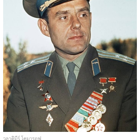
วลาดิมีร์ โคมารอฟ