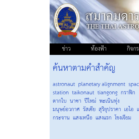
ข่าว
ท้องฟ้า
กิจก
ค้นหาตามคำสำคัญ
astronaut
planetary alignment
spa
station
taikonaut
tiangong
กราฟิก
ตากใบ
นาซา
ปีใหม่
พะเนินทุ่ง
มนุษย์อวกาศ
รัสเซีย
สุริยุปราคา
เอไอ
แ
กระจาน
แสงเหนือ
แสงแรก
โขงเจียม