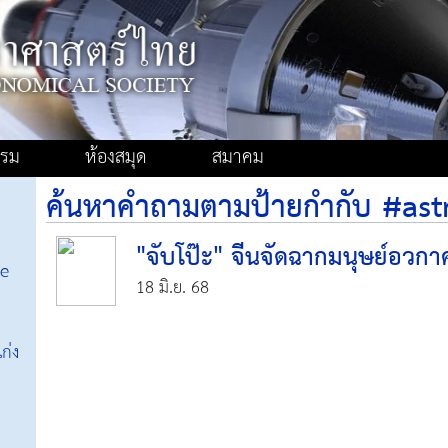
รรม
ห้องสมุด
สมาคม
ค้นหาคำถามตามป้ายกำกับ #ast
"จับโป๊ะ" จีนจัดฉากมนุษย์อวก
ce
18 มิ.ย. 68
ก่ง