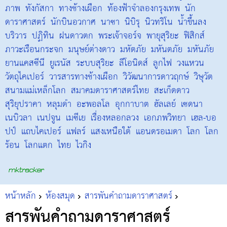
ภาพ
ทังกัสกา
ทางช้างเผือก
ท้องฟ้าจำลองกรุงเทพ
นัก
ดาราศาสตร์
นักบินอวกาศ
นาซา
นิบิรุ
นิวทริโน
น้ำขึ้นลง
บริวาร
ปฏิทิน
ฝนดาวตก
พระเจ้าจอร์จ
พายุสุริยะ
ฟิสิกส์
ภาวะเรือนกระจก
มนุษย์ต่างดาว
มหัตภัย
มหันตภัย
มหันภัย
ยานแคสซีนี
ยูเรนัส
ระบบสุริยะ
ลีโอนิดส์
ลูกไฟ
วงแหวน
วัตถุไคเปอร์
วารสารทางช้างเผือก
วิวัฒนาการดาวฤกษ์
วิษุวัต
สนามแม่เหล็กโลก
สมาคมดาราศาสตร์ไทย
สะเก็ดดาว
สุริยุปราคา
หลุมดำ
อะพอลโล
อุกกาบาต
ฮัลเลย์
เซดนา
เนบิวลา
เนปจูน
เมซีเย
เรื่องหลอกลวง
เอกภพวิทยา
เฮล-บอ
ปป์
แถบไคเปอร์
แฟลร์
แสงเหนือใต้
แอนดรอเมดา
โลก
โลก
ร้อน
โลกแตก
ไทย
ไวกิง
หน้าหลัก
ห้องสมุด
สารพันคำถามดาราศาสตร์
สารพันคำถามดาราศาสตร์