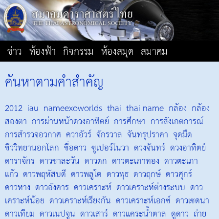
ข่าว
ท้องฟ้า
กิจกรรม
ห้องสมุด
สมาคม
ค้นหาตามคำสำคัญ
2012
iau
nameexoworlds
thai
thai name
กล้อง
กล้อง
สองตา
การผ่านหน้าดวงอาทิตย์
การศึกษา
การสังเกตการณ์
การสำรวจอวกาศ
ควาอัวร์
จักรวาล
จันทรุปราคา
จุดมืด
ชีววิทยานอกโลก
ชื่อดาว
ซูเปอร์โนวา
ดวงจันทร์
ดวงอาทิตย์
ดาราจักร
ดาวชาละวัน
ดาวตก
ดาวตะเภาทอง
ดาวตะเภา
แก้ว
ดาวพฤหัสบดี
ดาวพลูโต
ดาวพุธ
ดาวฤกษ์
ดาวศุกร์
ดาวหาง
ดาวอังคาร
ดาวเคราะห์
ดาวเคราะห์ต่างระบบ
ดาว
เคราะห์น้อย
ดาวเคราะห์เรียงกัน
ดาวเคราะห์เอกซ์
ดาวเซดนา
ดาวเทียม
ดาวเนปจูน
ดาวเสาร์
ดาวแคระน้ำตาล
ดูดาว
ถ่าย