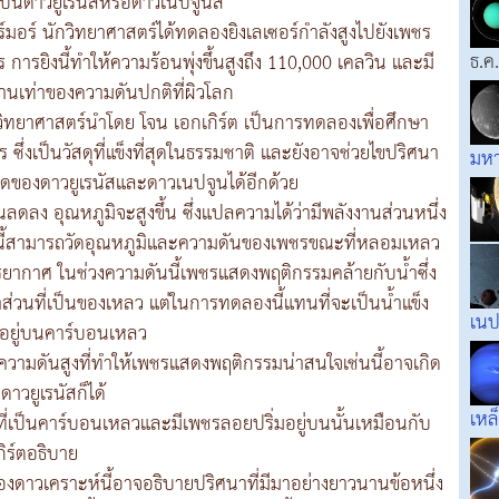
่บนดาวยูเรนัสหรือดาวเนปจูนสิ
มอร์ นักวิทยาศาสตร์ได้ทดลองยิงเลเซอร์กำลังสูงไปยังเพชร
ธ.ค
การยิงนี้ทำให้ความร้อนพุ่งขึ้นสูงถึง 110,000 เคลวิน และมี
านเท่าของความดันปกติที่ผิวโลก
ิทยาศาสตร์นำโดย โจน เอกเกิร์ต เป็นการทดลองเพื่อศึกษา
ึ่งเป็นวัสดุที่แข็งที่สุดในธรรมชาติ และยังอาจช่วยไขปริศนา
มห
ดของดาวยูเรนัสและดาวเนปจูนได้อีกด้วย
ลง อุณหภูมิจะสูงขึ้น ซึ่งแปลความได้ว่ามีพลังงานส่วนหนึ่ง
ี้สามารถวัดอุณหภูมิและความดันของเพชรขณะที่หลอมเหลว
รรยากาศ ในช่วงความดันนี้เพชรแสดงพฤติกรรมคล้ายกับน้ำซึ่ง
าส่วนที่เป็นของเหลว แต่ในการทดลองนี้แทนที่จะเป็นน้ำแข็ง
เนป
อยู่บนคาร์บอนเหลว
วามดันสูงที่ทำให้เพชรแสดงพฤติกรรมน่าสนใจเช่นนี้อาจเกิด
าวยูเรนัสก็ได้
เหล
วที่เป็นคาร์บอนเหลวและมีเพชรลอยปริ่มอยู่บนนั้นเหมือนกับ
กิร์ตอธิบาย
ดาวเคราะห์นี้อาจอธิบายปริศนาที่มีมาอย่างยาวนานข้อหนึ่ง