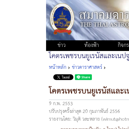
ข่าว
ท้องฟ้า
กิจก
โคตรเพชรบนยูเรนัสและเนปจ
หน้าหลัก
ข่าวดาราศาสตร์
โคตรเพชรบนยูเรนัสและเ
9 ก.พ. 2553
ปรับปรุงครั้งล่าสุด 20 กุมภาพันธ์ 2556
รายงานโดย: วิมุติ วสะหลาย (wimut@hot