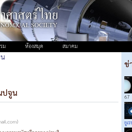
รรม
ห้องสมุด
สมาคม
ูน
ข่
นปจูน
67
mail.com)
ยูเร