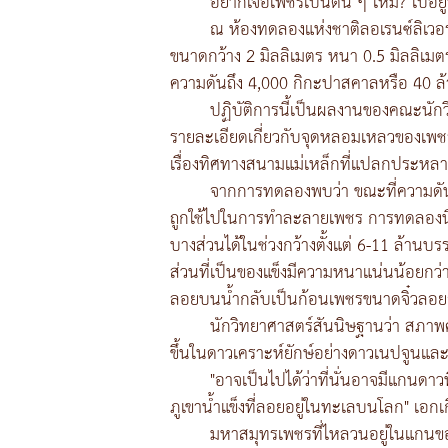
อยากเจอเพชรเป็นตัน ๆ ไหม? ไปอยู
ณ ห้องทดลองแห่งชาติลอเรนซ์ลิเวอร์
ขนาดกว้าง 2 มิลลิเมตร หนา 0.5 มิลลิเมตร 
ความดันถึง 4,000 กิกะปาสคาลหรือ 40 ล้
ปฏิบัติการนี้เป็นผลงานของคณะนักว
รายละเอียดเกี่ยวกับจุดหลอมเหลวของเพชร ซ
เรื่องทิศทางสนามแม่เหล็กที่แปลกประหลา
จากการทดลองพบว่า ขณะที่ความดันลด
ถูกใช้ไปในการทำละลายเพชร การทดลองน
บางส่วนได้ในช่วงกว้างตั้งแต่ 6-11 ล้านบ
ส่วนที่เป็นของแข็งมีความหนาแน่นน้อยกว่
ลอยบนน้ำกลับเป็นก้อนเพชรขนาดจิ๋วลอย
นักวิทยาศาสตร์สันนิษฐานว่า สภาพค
ขึ้นในดาวเคราะห์ยักษ์อย่างดาวเนปจูนและด
"อาจเป็นไปได้ว่าที่นั่นอาจมีแกนดา
ภูเขาน้ำแข็งที่ลอยอยู่ในทะเลบนโลก" เอกเ
มหาสมุทรเพชรที่ไหลวนอยู่ในแกนของ