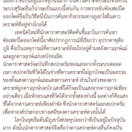
น้อยกว่าที่เป็นอยู่ในปัจจุบันนี้มาก บนดาวเคราะห์ประเภทโลกใน
ระบบสุริยะอื่นก็น่าจะเป็นแบบนี้เช่นกัน การตรวจจับซัลเฟอร์ได
ออกไซด์จึงเป็นวิธีหนึ่งในการค้นหากิจกรรมทางภูเขาไฟในดาว
เคราะห์ที่อยู่ห่างไกลได้
เทคนิคใหม่ที่นักดาราศาสตร์คิดค้นขึ้นมาในการค้นหา
ซัลเฟอร์ไดออกไซด์นี้อาศัยปรากฏการณ์ที่เรียกว่า อุปราคาทุติย
ภูมิ ซึ่งเป็นเหตุการณ์ที่ดาวเคราะห์อ้อมไปอยู่ด้านหลังดาวฤกษ์แม่
และถูกดาวฤกษ์แม่บดบังจนมิด
นักดาราศาสตร์จะบันทึกสเปกตรัมของแสงจากทั้งระบบตลอด
เวลา สเปกตรัมที่วัดได้ในช่วงที่ดาวเคราะห์ไม่ถูกบังจะเป็นผลรวม
ของทั้งแสงดาวฤกษ์และแสงดาวเคราะห์ ส่วนในช่วงของดาว
เคราะห์ถูกดาวฤกษ์บดบัง แสงที่ได้ก็จะเป็นแสงจากดาวฤกษ์เพียง
อย่างเดียว เมื่อหักลบแสงที่วัดได้จากทั้งสองช่วงนี้ ผลต่างก็คือแสง
ที่ได้จากดาวเคราะห์เพียงลำพัง ซึ่งนักดาราศาสตร์แยกสเปกตรัม
เพื่อหาองค์ประกอบทางเคมีของดาวเคราะห์ดวงนั้นได้
โลกในยุคเริ่มต้นมีภูเขาไฟปะทุบ่อยกว่าที่เป็นอยู่ในปัจจุบัน
มาก ดังนั้นนักดาราศาสตร์จึงเชื่อว่าดาวเคราะห์ดวงอื่นก็คงเป็น