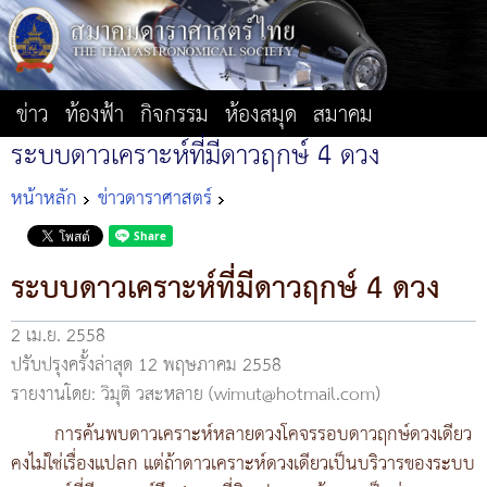
ข่าว
ท้องฟ้า
กิจกรรม
ห้องสมุด
สมาคม
ระบบดาวเคราะห์ที่มีดาวฤกษ์ 4 ดวง
หน้าหลัก
ข่าวดาราศาสตร์
ระบบดาวเคราะห์ที่มีดาวฤกษ์ 4 ดวง
2 เม.ย. 2558
ปรับปรุงครั้งล่าสุด 12 พฤษภาคม 2558
รายงานโดย: วิมุติ วสะหลาย (wimut@hotmail.com)
การค้นพบดาวเคราะห์หลายดวงโคจรรอบดาวฤกษ์ดวงเดียว
คงไม่ใช่เรื่องแปลก แต่ถ้าดาวเคราะห์ดวงเดียวเป็นบริวารของระบบ