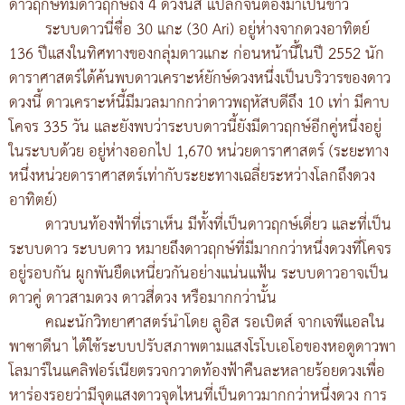
ดาวฤกษ์ที่มีดาวฤกษ์ถึง 4 ดวงนี่สิ แปลกจนต้องมาเป็นข่าว
ระบบดาวนี่ชื่อ 30 แกะ (30 Ari) อยู่ห่างจากดวงอาทิตย์
136 ปีแสงในทิศทางของกลุ่มดาวแกะ ก่อนหน้านี้ในปี 2552 นัก
ดาราศาสตร์ได้ค้นพบดาวเคราะห์ยักษ์ดวงหนึ่งเป็นบริวารของดาว
ดวงนี้ ดาวเคราะห์นี้มีมวลมากกว่าดาวพฤหัสบดีถึง 10 เท่า มีคาบ
โคจร 335 วัน และยังพบว่าระบบดาวนี้ยังมีดาวฤกษ์อีกคู่หนึ่งอยู่
ในระบบด้วย อยู่ห่างออกไป 1,670 หน่วยดาราศาสตร์ (ระยะทาง
หนึ่งหน่วยดาราศาสตร์เท่ากับระยะทางเฉลี่ยระหว่างโลกถึงดวง
อาทิตย์)
ดาวบนท้องฟ้าที่เราเห็น มีทั้งที่เป็นดาวฤกษ์เดี่ยว และที่เป็น
ระบบดาว ระบบดาว หมายถึงดาวฤกษ์ที่มีมากกว่าหนึ่งดวงที่โคจร
อยู่รอบกัน ผูกพันยืดเหนี่ยวกันอย่างแน่นแฟ้น ระบบดาวอาจเป็น
ดาวคู่ ดาวสามดวง ดาวสี่ดวง หรือมากกว่านั้น
คณะนักวิทยาศาสตร์นำโดย ลูอิส รอเบิตส์ จากเจพีแอลใน
พาซาดีนา ได้ใช้ระบบปรับสภาพตามแสงโรโบเอโอของหอดูดาวพา
โลมาร์ในแคลิฟอร์เนียตรวจกวาดท้องฟ้าคืนละหลายร้อยดวงเพื่อ
หาร่องรอยว่ามีจุดแสงดาวจุดไหนที่เป็นดาวมากกว่าหนึ่งดวง การ