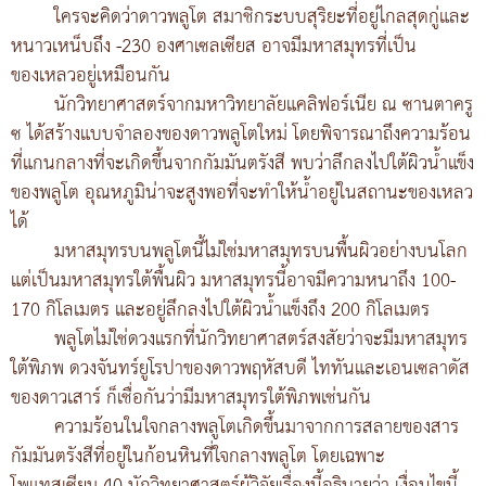
ใครจะคิดว่าดาวพลูโต สมาชิกระบบสุริยะที่อยู่ไกลสุดกู่และ
หนาวเหน็บถึง -230 องศาเซลเซียส อาจมีมหาสมุทรที่เป็น
ของเหลวอยู่เหมือนกัน
นักวิทยาศาสตร์จากมหาวิทยาลัยแคลิฟอร์เนีย ณ ซานตาครู
ซ ได้สร้างแบบจำลองของดาวพลูโตใหม่ โดยพิจารณาถึงความร้อน
ที่แกนกลางที่จะเกิดขึ้นจากกัมมันตรังสี พบว่าลึกลงไปใต้ผิวน้ำแข็ง
ของพลูโต อุณหภูมิน่าจะสูงพอที่จะทำให้น้ำอยู่ในสถานะของเหลว
ได้
มหาสมุทรบนพลูโตนี้ไม่ใช่มหาสมุทรบนพื้นผิวอย่างบนโลก
แต่เป็นมหาสมุทรใต้พื้นผิว มหาสมุทรนี้อาจมีความหนาถึง 100-
170 กิโลเมตร และอยู่ลึกลงไปใต้ผิวน้ำแข็งถึง 200 กิโลเมตร
พลูโตไม่ใช่ดวงแรกที่นักวิทยาศาสตร์สงสัยว่าจะมีมหาสมุทร
ใต้พิภพ ดวงจันทร์ยูโรปาของดาวพฤหัสบดี ไททันและเอนเซลาดัส
ของดาวเสาร์ ก็เชื่อกันว่ามีมหาสมุทรใต้พิภพเช่นกัน
ความร้อนในใจกลางพลูโตเกิดขึ้นมาจากการสลายของสาร
กัมมันตรังสีที่อยู่ในก้อนหินที่ใจกลางพลูโต โดยเฉพาะ