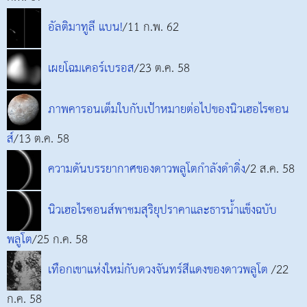
อัลติมาทูลี แบน!
/11 ก.พ. 62
เผยโฉมเคอร์เบรอส
/23 ต.ค. 58
ภาพคารอนเต็มใบกับเป้าหมายต่อไปของนิวเฮอไรซอน
ส์
/13 ต.ค. 58
ความดันบรรยากาศของดาวพลูโตกำลังดำดิ่ง
/2 ส.ค. 58
นิวเฮอไรซอนส์พาชมสุริยุปราคาและธารน้ำแข็งฉบับ
พลูโต
/25 ก.ค. 58
เทือกเขาแห่งใหม่กับดวงจันทร์สีแดงของดาวพลูโต
/22
ก.ค. 58