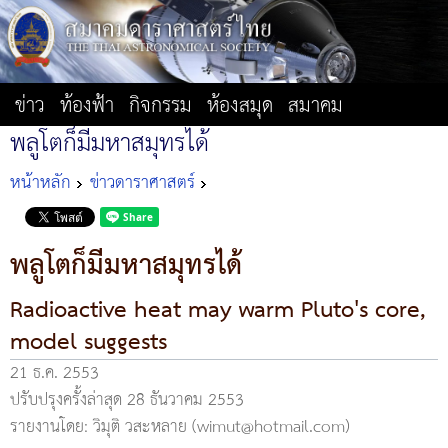
ข่าว
ท้องฟ้า
กิจกรรม
ห้องสมุด
สมาคม
พลูโตก็มีมหาสมุทรได้
หน้าหลัก
ข่าวดาราศาสตร์
พลูโตก็มีมหาสมุทรได้
Radioactive heat may warm Pluto's core,
model suggests
21 ธ.ค. 2553
ปรับปรุงครั้งล่าสุด 28 ธันวาคม 2553
รายงานโดย: วิมุติ วสะหลาย (wimut@hotmail.com)