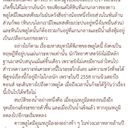
โพแทสเซียม-40 นักวิทยาศาสตร์ผู้วิจัยเรื่องนี้อธิบายว่า เงื่อนไขนี้
เกิดขึ้นได้ไม่ยากเย็นนัก ขอเพียงแต่ให้หินที่แกนกลางของดาว
พลูโตมีโพแทสเซียมกัมมันตรังสีอย่างน้อยหนึ่งร้อยส่วนในพันล้าน
ส่วนก็พอ (หินบนโลกเรามีโพแทสเซียมปะปนอยู่หนึ่งในหมื่นส่วน)
และหินในพลูโตนั้นก็ต้องรวมกันอยู่ที่แกนกลางและมีน้ำแข็งหุ้มอยู่
เป็นเปลือกนอกของดาว
อย่างไรก็ตาม เรื่องมหาสมุทรใต้พิภพของพลูโตนี้ ยังคงเป็น
ทฤษฎีที่อยู่บนแผ่นกระดาษเท่านั้น นักวิทยาศาสตร์ยังไม่มีหลัก
ฐานมาสนับสนุนแม้แต่ชิ้นเดียว เพราะยังไม่เคยมียานลำไหนไป
สำรวจดาวเคราะห์แคระดวงนี้ในระยะใกล้เลย แต่ความหวังที่จะได้
พิสูจน์เรื่องนี้ก็อยู่อีกไม่ไกลนัก เพราะในปี 2558 ยานนิวเฮอร์ไร
ซอนส์ จะเดินทางไปถึงดาวพลูโต เมื่อถึงเวลานั้นก็จะได้รู้กันว่าเรื่อง
นี้เป็นไปได้หรือไม่
สมบัติของน้ำอย่างหนึ่งคือ เมื่ออุณหภูมิลดลงจนถึงถึง
จุดเยือกแข็งจะขยายตัวขึ้น และเมื่อเป็นน้ำแข็งแล้ว หากอุณหภูมิ
ลดลงไปอีกจะเริ่มหดลง
ดาวพลูโตมีอุณหภูมิลงลงอย่างช้า ๆ ในช่วงเวลาหลายล้านปี