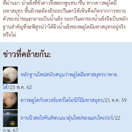
ที่ผ่านมา น้ำแข็งที่ขั้วดาวจึงพอกพูนหนาขึ้น หากดาวพลูโตมี
มหาสมุทร พื้นผิวจะต้องมีรอยปริแตกให้เห็นซึ่งเกิดจากการขยาย
ตัวของน้ำขณะกลายเป็นน้ำแข็ง รอยปริแตกของน้ำแข็งจึงเป็นหลัก
ฐานสำคัญที่จะพิสูจน์ว่าใต้ผิวน้ำแข็งของพลูโตมีมหาสมุทรอยู่จริง
หรือไม่
ข่าวที่คล้ายกัน:
หลักฐานใหม่สนับสนุนว่าพลูโตมีมหาสมุทรบาดาล
ได้
/23 พ.ค. 62
ดาวพลูโตกับดวงจันทร์ไดโอนีก็มีมหาสมุทร
/21 ต.ค. 59
ยานนิวฮอไรซันส์พบแนวฝุ่นใหม่ของแถบไคเปอร์
/22
ก.พ. 67