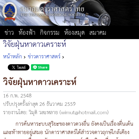
ข่าว
ท้องฟ้า
กิจกรรม
ห้องสมุด
สมาคม
วิจัยฝุ่นหาดาวเคราะห์
หน้าหลัก
ข่าวดาราศาสตร์
วิจัยฝุ่นหาดาวเคราะห์
16 ก.พ. 2548
ปรับปรุงครั้งล่าสุด 26 ธันวาคม 2559
รายงานโดย: วิมุติ วสะหลาย (wimut@hotmail.com)
การค้นหาระบบสุริยะของดาวดวงอื่น ยังคงเป็นเรื่องตื่นเต้น
และท้าทายอยู่เสมอ นักดาราศาสตร์ได้สำรวจดาวฤกษ์ใกล้เคียง