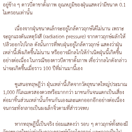
อยู่ข้าง ๆ ดาวบีตาขาตั้งภาพ อุณหภูมิของฝุ่นแสดงว่ามีขนาด 0.1
ไมครอนเท่านั้น
เนื่องจากฝุ่นขนาดเล็กจะอยู่ใกล้ดาวฤกษ์ได้ไม่นาน เพราะ
จะถูกแรงดันเหตุรังสี (radiation pressure) จากดาวฤกษ์ผลักให้
ปลิวออกไปไกล ดังนั้นการที่พบฝุ่นอยู่ใกล้ดาวฤกษ์ แสดงว่าฝุ่น
เหล่านี้เพิ่งเกิดขึ้นไม่นาน หรืออาจมีกลไกให้กำเนิดฝุ่นนี้เกิดขึ้น
อย่างต่อเนื่อง ในกรณีของดาวบีตาขาตั้งภาพ เชื่อว่ากลไกดังกล่าว
น่าจะเกิดขึ้นเมื่อราว 100 ปีที่ผ่านมานี้เอง
ซูเสนอทฤษฎีว่า ฝุ่นเหล่านี้เกิดจากวัตถุขนาดใหญ่ประมาณ
1,000 กิโลเมตรสองดวงหรือมากกว่า มาชนกันจนแตกเป็นเสี่ยง
ต่อมาชิ้นส่วนเหล่านั้นก็ชนกันเองและแตกออกอีกอย่างต่อเนื่อง
จนกระทั่งกลายเป็นผงเล็กจิ๋วตามที่สำรวจพบ
หากทฤษฎีนี้เป็นจริง ย่อมแสดงว่า รอบ ๆ ดาวฤกษ์ทั้งสองมี