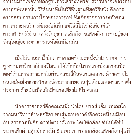
จำนวนมากเพื่อหาหลักฐานดาวเคราะห์หรือบริวารที่อาจโคจรรอบ
ดาวฤกษ์เหล่านั้น วิธีค้นหาที่เป็นวิธีพื้นฐานที่สุดวิธีหนึ่ง คือการ
ตรวจสอบการแกว่งไกวของดาวฤกษ์ ซึ่งเกิดจากการกระทำของ
ดาวเคราะห์บริวารที่มองไม่เห็น แต่วิธีนี้ไม่ใช่วิธีเดียวที่นัก
ดาราศาสตร์ใช้ บางครั้งวัตถุขนาดเล็กก็อาจแสดงถึงการคงอยู่ของ
วัตถุใหญ่อย่างดาวเคราะห์ได้เหมือนกัน
เมื่อไม่นานมานี้ นักดาราศาสตร์คณะหนึ่งนำโดย เคต วาย.
ซู จากมหาวิทยาลัยแอริโซนา ได้ใช้กล้องโทรทรรศน์อวกาศสปิต
เซอร์ถ่ายภาพดาวเวกาในย่านความถี่อินฟราเรดกลาง ด้วยความไว
อันเหลือเชื่อของสปิตเซอร์สามารถเผยจานฝุ่นล้อมรอบดาวเวกาซึ่ง
ประกอบด้วยฝุ่นเม็ดเล็กมีขนาดเพียงไม่กี่ไมครอน
นักดาราศาสตร์อีกคณะหนึ่ง นำโดย ชาลส์ เอ็ม. เทเลสโก
จากมหาวิทยาลัยฟลอริดา พบฝุ่นรอบดาวดังอีกดวงหนึ่งเหมือน
กัน ดาวดวงนั้นคือ ดาวบีตาขาตั้งภาพ โดยใช้กล้องเจมิไนใต้ที่มี
ขนาดเส้นผ่านศูนย์กลางถึง 8 เมตร ภาพจากกล้องแสดงก้อนฝุ่นที่