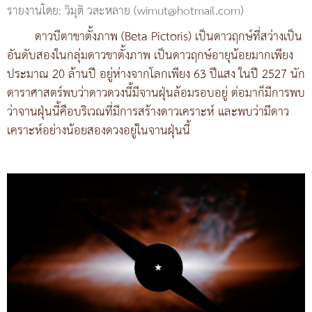
รายงานโดย: วิมุติ วสะหลาย (wimut@hotmail.com)
ดาวบีตาขาตั้งภาพ (Beta Pictoris) เป็นดาวฤกษ์ที่สว่างเป็น
อันดับสองในกลุ่มดาวขาตั้งภาพ เป็นดาวฤกษ์อายุน้อยมากเพียง
ประมาณ 20 ล้านปี อยู่ห่างจากโลกเพียง 63 ปีแสง ในปี 2527 นัก
ดาราศาสตร์พบว่าดาวดวงนี้มีจานฝุ่นล้อมรอบอยู่ ต่อมาก็มีการพบ
ว่าจานฝุ่นนี้คือบริเวณที่มีการสร้างดาวเคราะห์ และพบว่ามีดาว
เคราะห์อย่างน้อยสองดวงอยู่ในจานฝุ่นนี้