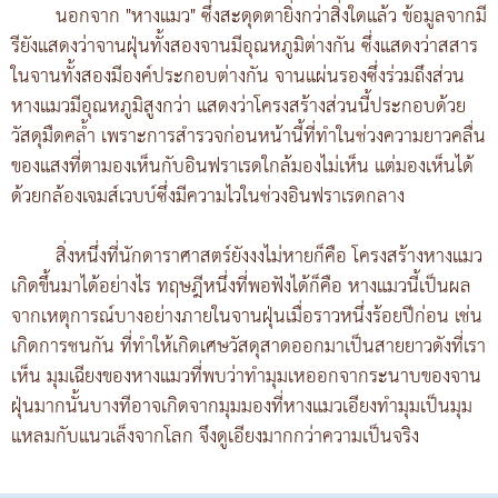
นอกจาก "หางแมว" ซึ่งสะดุดตายิ่งกว่าสิ่งใดแล้ว ข้อมูลจากมี
รียังแสดงว่าจานฝุ่นทั้งสองจานมีอุณหภูมิต่างกัน ซึ่งแสดงว่าสสาร
ในจานทั้งสองมีองค์ประกอบต่างกัน จานแผ่นรองซึ่งร่วมถึงส่วน
หางแมวมีอุณหภูมิสูงกว่า แสดงว่าโครงสร้างส่วนนี้ประกอบด้วย
วัสดุมืดคล้ำ เพราะการสำรวจก่อนหน้านี้ที่ทำในช่วงความยาวคลื่น
ของแสงที่ตามองเห็นกับอินฟราเรดใกล้มองไม่เห็น แต่มองเห็นได้
ด้วยกล้องเจมส์เวบบ์ซึ่งมีความไวในช่วงอินฟราเรดกลาง
สิ่งหนึ่งที่นักดาราศาสตร์ยังงงไม่หายก็คือ โครงสร้างหางแมว
เกิดขึ้นมาได้อย่างไร ทฤษฎีหนึ่งที่พอฟังได้ก็คือ หางแมวนี้เป็นผล
จากเหตุการณ์บางอย่างภายในจานฝุ่นเมื่อราวหนึ่งร้อยปีก่อน เช่น
เกิดการชนกัน ที่ทำให้เกิดเศษวัสดุสาดออกมาเป็นสายยาวดังที่เรา
เห็น มุมเฉียงของหางแมวที่พบว่าทำมุมเหออกจากระนาบของจาน
ฝุ่นมากนั้นบางทีอาจเกิดจากมุมมองที่หางแมวเอียงทำมุมเป็นมุม
แหลมกับแนวเล็งจากโลก จึงดูเอียงมากกว่าความเป็นจริง