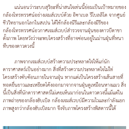
แน่นอนว่าระบบสุริยะที่น่าสนใจเช่นนี้ย่อมเป็นเป้าหมายของ
กล้องโทรทรรศน์อย่างเจมส์เวบบ์ด้วย อิซาเบล รีโบลลิโด จากศูนย์
ชีววิทยานอกโลกในสเปน ได้ใช้กล้องนีรีและกล้องมีรีของ
กล้องโทรทรรศน์อวกาศเจมส์เวบบ์สำรวจจานฝุ่นของดาวบีตาขา
ตั้งภาพ โดยหวังว่าจะพบโครงสร้างที่อาจซ่อนอยู่ในม่านฝุ่นที่หนา
ทึบของดาวดวงนี้
ภาพจากเจมส์เวบบ์สร้างความประหลาดใจให้แก่นัก
ดาราศาสตร์เป็นอย่างมาก สิ่งที่สร้างความประหลาดใจไม่ใช่
โครงสร้างซับซ้อนภายในจานฝุ่น หากแต่เป็นโครงสร้างเส้นสายที่
ทอดยื่นยาวและเหยียดโค้งออกมาจากจานฝุ่นดูเหมือนหางแมว สิ่ง
นี้เป็นสิ่งที่นักดาราศาสตร์ไม่เคยเห็นมาก่อนในดาวดวงนี้แม้แต่ใน
ภาพถ่ายของกล้องฮับเบิล กล้องเจมส์เวบบ์มีความไวและกำลังแยก
ภาพสูงกว่ากล้องฮับเบิลมาก จึงจับภาพโครงสร้างพิสดารนี้ได้