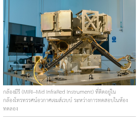
กล้องมีรี (MIRI--Mid InfraRed Instrument) ที่ติดอยู่ใน
กล้องโทรทรรศน์อวกาศเจมส์เวบบ์ ระหว่างการทดสอบในห้อง
ทดลอง