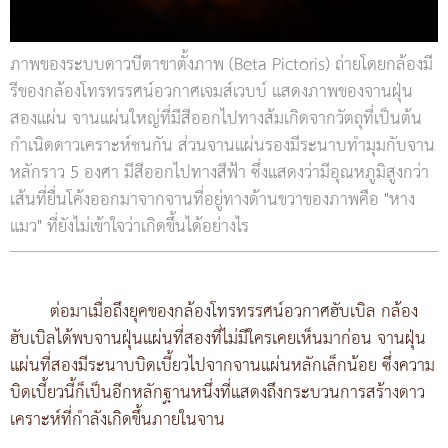
ภาพของระบบดาวบีตาขาตั้งภาพ (Beta Pictoris) ถ่ายโดยกล้องมี
รีของกล้องโทรทรรศน์อวกาศเจมส์เวบบ์ แสดงภาพของจานฝุ่น
สองแผ่น จานแผ่นใหญ่ที่มีสีออกไปทางส้มเกิดจากวัตถุที่เป็นต้น
กำเนิดดาวเคราะห์ชนกัน ส่วนจานแผ่นรองมีระนาบทำมุมกับจาน
หลักราว 5 องศา มีสีออกไปทางสีฟ้า ซึ่งแสดงว่ามีอุณหภูมิสูงกว่า
เส้นที่ยื่นโค้งออกมาจากจานที่อยู่ทางด้านขวาของภาพคือ "หาง
แมว" ที่ยังไม่เข้าใจว่าเกิดขึ้นได้อย่างไร
ต่อมาเมื่อถึงยุคของกล้องโทรทรรศน์อวกาศฮับเบิล กล้อง
ฮับเบิลได้พบจานฝุ่นแผ่นที่สองที่ไม่มีใครเคยเห็นมาก่อน จานฝุ่น
แผ่นที่สองมีระนาบบิดเบี้ยวไปจากจานแผ่นหลักเล็กน้อย ซึ่งความ
บิดเบี้ยวนี้ก็เป็นอีกหลักฐานหนึ่งที่แสดงถึงกระบวนการสร้างดาว
เคราะห์ที่กำลังเกิดขึ้นภายในจาน