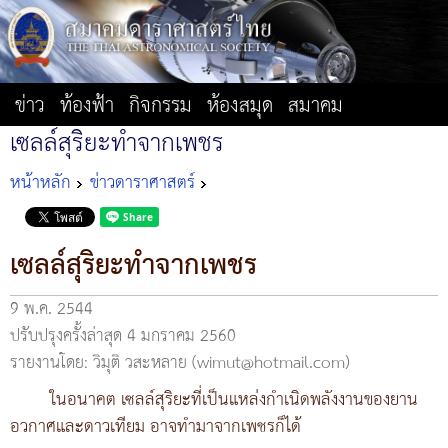
ข่าว
ท้องฟ้า
กิจกรรม
ห้องสมุด
สมาคม
เซลล์สุริยะทำจากเพชร
หน้าหลัก
ข่าวดาราศาสตร์
เซลล์สุริยะทำจากเพชร
9 พ.ค. 2544
ปรับปรุงครั้งล่าสุด 4 มกราคม 2560
รายงานโดย: วิมุติ วสะหลาย (wimut@hotmail.com)
ในอนาคต เซลล์สุริยะที่เป็นแหล่งกำเนิดพลังงานของยาน
อวกาศและดาวเทียม อาจทำมาจากเพชรก็ได้