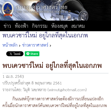
ข่าว
ท้องฟ้า
กิจกรรม
ห้องสมุด
สมาคม
พบเควซาร์ใหม่ อยู่ไกลที่สุดในเอกภพ
หน้าหลัก
ข่าวดาราศาสตร์
พบเควซาร์ใหม่ อยู่ไกลที่สุดในเอกภพ
1 เม.ย. 2543
ปรับปรุงครั้งล่าสุด 8 พฤษภาคม 2561
รายงานโดย: วิมุติ วสะหลาย (wimut@hotmail.com)
กินเนสต์บุ๊กทางดาราศาสตร์จะต้องมีการเปลี่ยนแปลงอีก
ครั้งเมื่อนักดาราศาสตร์ค้นพบเควซาร์ใหม่ที่อยู่ไกลที่สุดในเอกภพ