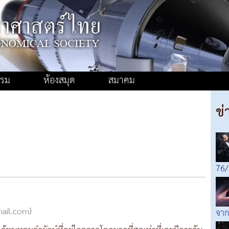
รรม
ห้องสมุด
สมาคม
ข่
76
/
mail.com)
จาก