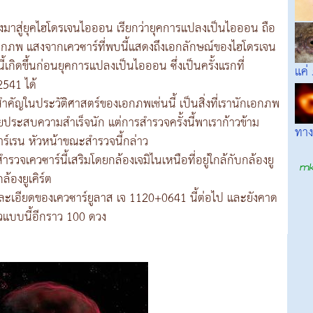
มาสู่ยุคไฮโดรเจนไอออน เรียกว่ายุคการแปลงเป็นไอออน ถือ
์เอกภพ แสงจากเควซาร์ที่พบนี้แสดงถึงเอกลักษณ์ของไฮโดรเจน
้เกิดขึ้นก่อนยุคการแปลงเป็นไอออน ซึ่งเป็นครั้งแรกที่
แค่
2541 ได้
อสำคัญในประวัติศาสตร์ของเอกภพเช่นนี้ เป็นสิ่งที่เรานักเอกภพ
ยประสบความสำเร็จนัก แต่การสำรวจครั้งนี้พาเราก้าวข้าม
ทาง
าร์เรน หัวหน้าขณะสำรวจนี้กล่าว
รวจเควซาร์นี้เสริมโดยกล้องเจมิไนเหนือที่อยู่ใกล้กับกล้องยู
ล้องยูเคิร์ต
ละเอียดของเควซาร์ยูลาส เจ 1120+0641 นี้ต่อไป และยังคาด
สวแบบนี้อีกราว 100 ดวง