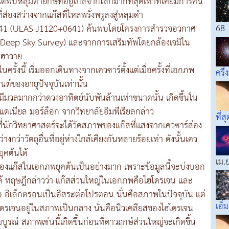
พบหลุมดำยักษ์ที่อยู่ไกลจากโลกมากที่สุดเท่าที่เคยมีการค้น
่ส่องสว่างจากแก๊สที่ไหลพรั่งพรูลงสู่หลุมดำ
68
20+0641 (ULAS J1120+0641) ค้นพบโดยโครงการสำรวจอวกาศ
ed Deep Sky Survey) และจากการเสริมทัพโดยกล้องเจมิไน
 ฮาวาย
ั้งนี้ เริ่มออกเดินทางจากเควซาร์ตั้งแต่เมื่อครั้งที่เอกภพ
ครึ่
็นต์ของอายุปัจจุบันเท่านั้น
ำที่มีมวลมากกว่าดวงอาทิตย์นับพันล้านเท่าขนาดนั้น เกิดขึ้นใน
 แดเนียล มอร์ล็อก จากวิทยาลัยอิมพีเรียลกล่าว
ที่สุ
ีที่นักวิทยาศาสตร์จะได้วัดสภาพของแก๊สที่แสงจากเควซาร์ส่อง
่างกว่าวัตถุอื่นที่อยู่ห่างใกล้เคียงกันหลายร้อยเท่า ดังนั้นเคว
ุคต้นได้
เม.
องแก๊สในเอกภพยุคต้นเป็นอย่างมาก เพราะข้อมูลนี้จะบ่งบอก
้ ทฤษฎีกล่าวว่า แก๊สส่วนใหญ่ในเอกภพคือไฮโดรเจน และ
อ อิเล็กตรอนเป็นอิสระต่อโปรตอน นั่นคือสภาพในปัจจุบัน แต่
เอ็ม
โดรเจนอยู่ในสภาพเป็นกลาง นั่นคือนิวเคลียสของไฮโดรเจน
ูรณ์ สภาพเช่นนี้เกิดขึ้นก่อนที่ดาวฤกษ์ส่วนใหญ่จะเกิดขึ้น