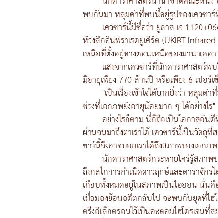
นักดาราศาสตร์นานาชาติคณะหนึ่ง ได้
พบกันมา หลุมดำที่พบนี้อยู่รูปของเควซาร์ที
เควซาร์นี้มีชื่อว่า ยูลาส เจ 11
ห้วงลึกอินฟราเรดยูเคิร์ต (UKIRT Infrar
เหนือที่ตั้งอยู่ทางตอนเหนือของมานาเคอา
แสงจากเควซาร์ที่นักดาราศาสตร์พบในคร
มีอายุเพียง 770 ล้านปี หรือเพียง 6 เปอร์เซ
"เป็นเรื่องเข้าใจได้ยากยิ่งว่า หลุมด
ช่วงที่เอกภพยังอายุน้อยมาก ๆ ได้อย่างไร"
อย่างไรก็ตาม นี่ก็ถือเป็นโอกาสอันด
ผ่านจนมาถึงตาเราได้ เควซาร์นี้เป็นวัตถุที่สว
ซาร์นี้จึงอาจบอกเราได้ถึงสภาพของเอกภพย
นักดาราศาสตร์กระหายใคร่รู้สภาพข
ถึงกลไกการกำเนิดดาวฤกษ์และดาราจักรได
เกือบทั้งหมดอยู่ในสภาพเป็นไอออน นั่นคื
เมื่อมองย้อนอดีตกลับไป จะพบกับยุคที่ไฮ
ตรึงอิเล็กตรอนไว้เป็นอะตอมไฮโดรเจนที่สมบ