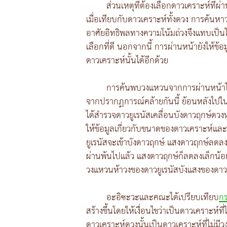
ส่วนเหตุที่ต้องเลือกดาวเคราะห์ที
เมื่อเทียบกับดาวเคราะห์ทั้งดวง การค้นหาว
อาศัยอิทธิพลทางความโน้มถ่วงจึงแทบเป็
เลือกที่ดี นอกจากนี้ การผ่านหน้ายังให
ดาวเคราะห์นั้นได้อีกด้วย
การค้นพบวงแหวนจากการผ่านหน้าไม
จากปรากฏการณ์คล้ายกันนี้ ย้อนหลังไปใ
ได้สำรวจดาวยูเรนัสเคลื่อนบังดาวฤกษ์ดวงหนึ
ให้ข้อมูลเกี่ยวกับขนาดของดาวเคราะห์และ
ยูเรนัสจะเข้าบังดาวฤกษ์ แสงดาวฤกษ์ลดลงเล
ผ่านพ้นไปแล้ว แสงดาวฤกษ์ก็ลดลงเล็กน้อยเ
วงแหวนห้าวงของดาวยูเรนัสบังแสงของดาวฤ
อะอิซะวะและคณะได้เปรียบเทียบ
ก
สร้างขึ้นโดยให้เงื่อนไขว่าเป็นดาวเคราะห์ที
ดาวเคราะห์ดวงนั้นเป็นดาวเคราะห์ที่ไม่