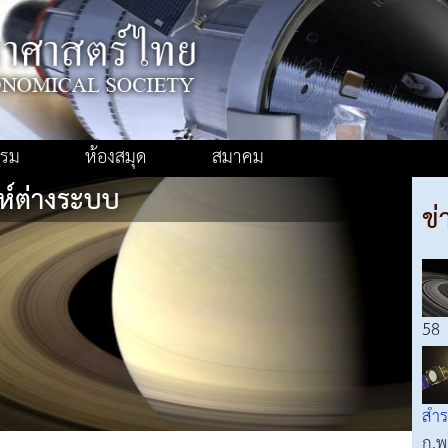
รรม
ห้องสมุด
สมาคม
์ต่างระบบ
ข่
58
สำร
ก.พ