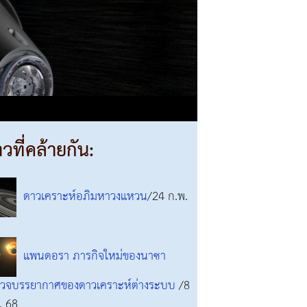
าวที่คล้ายกัน:
ดาวเคราะห์อภิมหาวงแหวน
/24 ก.พ.
แพนดอรา ภารกิจใหม่ของนาซา
วจบรรยากาศของดาวเคราะห์ต่างระบบ
/8
. 68