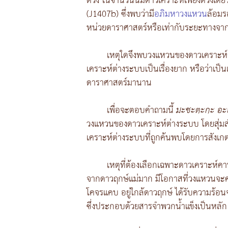
ดวง ในจำนวนนี้มีดาวเคราะห์เพียงดวงเดีย
(J1407b) ซึ่งพบว่ามี
อภิมหาวงแหวน
ล้อมร
หน่วยดาราศาสตร์หรือเท่ากับระยะทางจาก
เหตุใดจึงพบวงแหวนของดาวเคราะห
เคราะห์ต่างระบบเป็นเรื่องยาก หรือว่าเป็
ดาราศาสตร์มานาน
เพื่อจะตอบคำถามนี้
มะซะตะกะ อะ
วงแหวนของดาวเคราะห์ต่างระบบ โดยสุ่ม
เคราะห์ต่างระบบที่ถูกค้นพบโดยการสังเก
เหตุที่ต้องเลือกเฉพาะดาวเคราะห์คา
จากดาวฤกษ์แม่มาก มีโอกาสที่วงแหวนจะคงอ
โคจรแคบ อยู่ใกล้ดาวฤกษ์ ได้รับความร้อ
ซึ่งประกอบด้วยสารจำพวกน้ำแข็งเป็นหลัก