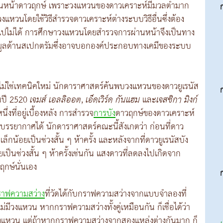
่ผ่านหน้าดาวฤกษ์ เพราะวงแหวนของดาวเคราะห์มีมวลต่ำมาก
งแหวนโดยใช้วิธีสำรวจดาวเคราะห์ต่างระบบวิธีอื่นซึ่งต้อง
นไปไม่ได้ การศึกษาวงแหวนโดยสำรวจการผ่านหน้าจึงเป็นทาง
้ข้อมูลด้านสเปกตรัมซึ่งอาจบอกองค์ประกอบทางเคมีของระบบ
่ใช่เทคนิคใหม่ นักดาราศาสตร์ค้นพบวงแหวนของดาวยูเรนัส
นปี 2520
เจมส์ เอลลิออต
,
เอ็ดเวิร์ด กันแฮม
และ
เจสซิกา มิงก์
่งที่อยู่เบื้องหลัง การสำรวจ
การบัง
ดาวฤกษ์ของดาวเคราะห์
บรรยากาศได้ นักดาราศาสตร์คณะนี้สังเกตว่า ก่อนที่ดาว
็กน้อยเป็นช่วงสั้น ๆ ห้าครั้ง และหลังจากที่ดาวยูเรนัสบัง
ป็นช่วงสั้น ๆ ห้าครั้งเช่นกัน แสงดาวที่ลดลงไปเกิดจาก
กษ์นั่นเอง
ราฟความสว่าง
ที่วัดได้กับกราฟความสว่างจากแบบจำลองที่
่ไม่มีวงแหวน หากกราฟความสว่างทั้งคู่เหมือนกัน ก็เชื่อได้ว่า
มีวงแหวน แต่ถ้าหากกราฟความสว่างจากสองแหล่งต่างกันมาก ก็