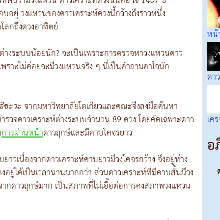
วที่พบว่ามีวงแหวน ดาวเคราะห์ดวงนั้นคือ
เจ 1407 บี
อบอยู่ วงแหวนของดาวเคราะห์ดวงนี้กว้างถึงราวหนึ่ง
โลกถึงดวงอาทิตย์
หน้
์ต่างระบบน้อยนัก? จะเป็นเพราะการตรวจหาวงแหวนดาว
นเพราะไม่ค่อยจะมีวงแหวนจริง ๆ นี่เป็นคำถามคาใจนัก
ดาว
อิซะวะ
จากมหาวิทยาลัยโตเกียวและคณะจึงลงมือค้นหา
สำรวจดาวเคราะห์ต่างระบบจำนวน 89 ดวง โดยคัดเฉพาะดาว
เคร
ต
การผ่านหน้า
ดาวฤกษ์และมีคาบโคจรยาว
อภ
บยาวเนื่องจากดาวเคราะห์คาบยาวมีวงโคจรกว้าง จึงอยู่ห่าง
ยู่ได้เป็นเวลานานมากกว่า ส่วนดาวเคราะห์ที่มีคาบสั้นมีวง
นจากดาวฤกษ์มาก เป็นสภาพที่ไม่เอื้อต่อการคงสภาพวงแหวน