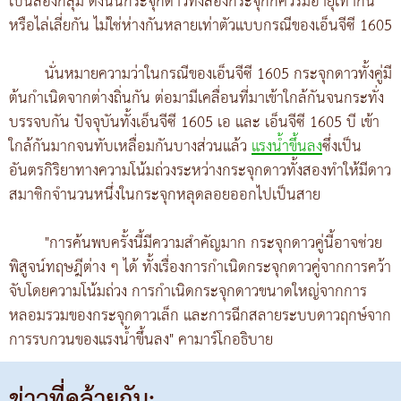
เป็นสองกลุ่ม ดังนั้นกระจุกดาวทั้งสองกระจุกก็ควรมีอายุเท่ากัน
หรือไล่เลี่ยกัน ไม่ใช่ห่างกันหลายเท่าตัวแบบกรณีของเอ็นจีซี 1605
นั่นหมายความว่าในกรณีของเอ็นจีซี 1605 กระจุกดาวทั้งคู่มี
ต้นกำเนิดจากต่างถิ่นกัน ต่อมามีเคลื่อนที่มาเข้าใกล้กันจนกระทั่ง
บรรจบกัน ปัจจุบันทั้งเอ็นจีซี 1605 เอ และ เอ็นจีซี 1605 บี เข้า
ใกล้กันมากจนทับเหลื่อมกันบางส่วนแล้ว
แรงน้ำขึ้นลง
ซึ่งเป็น
อันตรกิริยาทางความโน้มถ่วงระหว่างกระจุกดาวทั้งสองทำให้มีดาว
สมาชิกจำนวนหนึ่งในกระจุกหลุดลอยออกไปเป็นสาย
"การค้นพบครั้งนี้มีความสำคัญมาก กระจุกดาวคู่นี้อาจช่วย
พิสูจน์ทฤษฎีต่าง ๆ ได้ ทั้งเรื่องการกำเนิดกระจุกดาวคู่จากการคว้า
จับโดยความโน้มถ่วง การกำเนิดกระจุกดาวขนาดใหญ่จากการ
หลอมรวมของกระจุกดาวเล็ก และการฉีกสลายระบบดาวฤกษ์จาก
การรบกวนของแรงน้ำขึ้นลง" คามาร์โกอธิบาย
ข่าวที่คล้ายกัน: