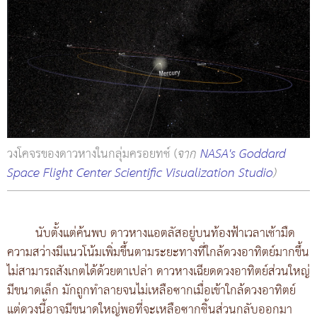
วงโคจรของดาวหางในกลุ่มครอยทช์ (
จาก
NASA's Goddard
Space Flight Center Scientific Visualization Studio
)
นับตั้งแต่ค้นพบ ดาวหางแอตลัสอยู่บนท้องฟ้าเวลาเช้ามืด
ความสว่างมีแนวโน้มเพิ่มขึ้นตามระยะทางที่ใกล้ดวงอาทิตย์มากขึ้น
ไม่สามารถสังเกตได้ด้วยตาเปล่า ดาวหางเฉียดดวงอาทิตย์ส่วนใหญ่
มีขนาดเล็ก มักถูกทำลายจนไม่เหลือซากเมื่อเข้าใกล้ดวงอาทิตย์
แต่ดวงนี้อาจมีขนาดใหญ่พอที่จะเหลือซากชิ้นส่วนกลับออกมา