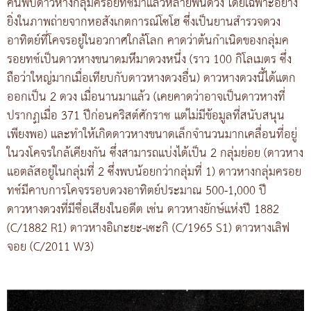
ค้นพบดาวหางกลุ่มครอยทช์มาแล้วหลายพันดวง โดยเฉพาะอย่าง
ยิ่งในภาพถ่ายจากหอสังเกตการณ์โซโฮ ซึ่งเป็นยานสำรวจดวง
อาทิตย์ที่โคจรอยู่ในอวกาศใกล้โลก คาดว่าต้นกำเนิดของกลุ่มค
รอยทช์เป็นดาวหางขนาดมหึมาดวงหนึ่ง (ราว 100 กิโลเมตร ซึ่ง
ถือว่าใหญ่มากเมื่อเทียบกับดาวหางดวงอื่น) ดาวหางดวงนี้ได้แตก
ออกเป็น 2 ดวง เมื่อนานมาแล้ว (เคยคาดว่าอาจเป็นดาวหางที่
ปรากฏเมื่อ 371 ปีก่อนคริสต์ศักราช แต่ไม่มีข้อมูลที่สนับสนุน
เพียงพอ) และทำให้เกิดดาวหางขนาดเล็กจำนวนมากเคลื่อนที่อยู่
ในวงโคจรใกล้เคียงกัน ซึ่งสามารถแบ่งได้เป็น 2 กลุ่มย่อย (ดาวหาง
แอตลัสอยู่ในกลุ่มที่ 2 ซึ่งพบน้อยกว่ากลุ่มที่ 1) ดาวหางกลุ่มครอย
ทช์มีคาบการโคจรรอบดวงอาทิตย์ประมาณ 500-1,000 ปี
ดาวหางดวงที่มีชื่อเสียงในอดีต เช่น ดาวหางยักษ์แห่งปี 1882
(C/1882 R1) ดาวหางอิเกะยะ-เซะกิ (C/1965 S1) ดาวหางเลิฟ
จอย (C/2011 W3)