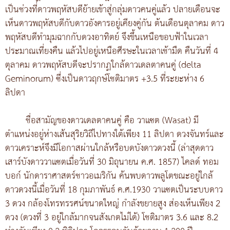
เป็นช่วงที่ดาวพฤหัสบดีย้ายเข้าสู่กลุ่มดาวคนคู่แล้ว ปลายเดือนจะ
เห็นดาวพฤหัสบดีกับดาวอังคารอยู่เคียงคู่กัน ต้นเดือนตุลาคม ดาว
พฤหัสบดีทำมุมฉากกับดวงอาทิตย์ จึงขึ้นเหนือขอบฟ้าในเวลา
ประมาณเที่ยงคืน แล้วไปอยู่เหนือศีรษะในเวลาเช้ามืด คืนวันที่ 4
ตุลาคม ดาวพฤหัสบดีจะปรากฏใกล้ดาวเดลตาคนคู่ (delta
Geminorum) ซึ่งเป็นดาวฤกษ์โชติมาตร +3.5 ที่ระยะห่าง 6
ลิปดา
ชื่อสามัญของดาวเดลตาคนคู่ คือ วาแซต (Wasat) มี
ตำแหน่งอยู่ห่างเส้นสุริยวิถีไปทางใต้เพียง 11 ลิปดา ดวงจันทร์และ
ดาวเคราะห์จึงมีโอกาสผ่านใกล้หรือบดบังดาวดวงนี้ (ล่าสุดดาว
เสาร์บังดาววาแซตเมื่อวันที่ 30 มิถุนายน ค.ศ. 1857) ไคลด์ ทอม
บอก์ นักดาราศาสตร์ชาวอเมริกัน ค้นพบดาวพลูโตขณะอยู่ใกล้
ดาวดวงนี้เมื่อวันที่ 18 กุมภาพันธ์ ค.ศ.1930 วาแซตเป็นระบบดาว
3 ดวง กล้องโทรทรรศน์ขนาดใหญ่ กำลังขยายสูง ส่องเห็นเพียง 2
ดวง (ดวงที่ 3 อยู่ใกล้มากจนสังเกตไม่ได้) โชติมาตร 3.6 และ 8.2