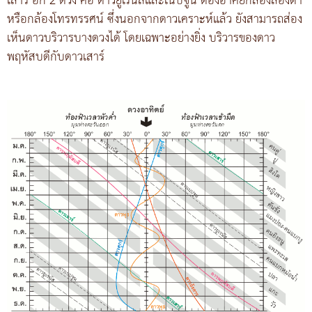
เสาร์ อีก 2 ดวง คือ ดาวยูเรนัสและเนปจูน ต้องอาศัยกล้องสองตา
หรือกล้องโทรทรรศน์ ซึ่งนอกจากดาวเคราะห์แล้ว ยังสามารถส่อง
เห็นดาวบริวารบางดวงได้ โดยเฉพาะอย่างยิ่ง บริวารของดาว
พฤหัสบดีกับดาวเสาร์