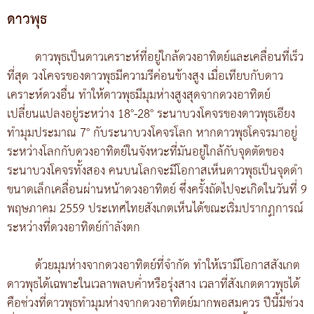
ดาวพุธ
ดาวพุธเป็นดาวเคราะห์ที่อยู่ใกล้ดวงอาทิตย์และเคลื่อนที่เร็ว
ที่สุด วงโคจรของดาวพุธมีความรีค่อนข้างสูง เมื่อเทียบกับดาว
เคราะห์ดวงอื่น ทำให้ดาวพุธมีมุมห่างสูงสุดจากดวงอาทิตย์
เปลี่ยนแปลงอยู่ระหว่าง 18°-28° ระนาบวงโคจรของดาวพุธเอียง
ทำมุมประมาณ 7° กับระนาบวงโคจรโลก หากดาวพุธโคจรมาอยู่
ระหว่างโลกกับดวงอาทิตย์ในจังหวะที่มันอยู่ใกล้กับจุดตัดของ
ระนาบวงโคจรทั้งสอง คนบนโลกจะมีโอกาสเห็นดาวพุธเป็นจุดดำ
ขนาดเล็กเคลื่อนผ่านหน้าดวงอาทิตย์ ซึ่งครั้งถัดไปจะเกิดในวันที่ 9
พฤษภาคม 2559 ประเทศไทยสังเกตเห็นได้ขณะเริ่มปรากฏการณ์
ระหว่างที่ดวงอาทิตย์กำลังตก
ด้วยมุมห่างจากดวงอาทิตย์ที่จำกัด ทำให้เรามีโอกาสสังเกต
ดาวพุธได้เฉพาะในเวลาพลบค่ำหรือรุ่งสาง เวลาที่สังเกตดาวพุธได้
คือช่วงที่ดาวพุธทำมุมห่างจากดวงอาทิตย์มากพอสมควร ปีนี้มีช่วง