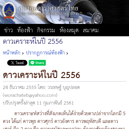
ข่าว
ท้องฟ้า
กิจกรรม
ห้องสมุด
สมาคม
ดาวเคราะห์ในปี 2556
หน้าหลัก
ปรากฏการณ์ท้องฟ้า
ดาวเคราะห์ในปี 2556
24 ธันวาคม 2555
โดย: วรเชษฐ์ บุญปลอด
(worachateb@yahoo.com)
ปรับปรุงครั้งล่าสุด 11 กุมภาพันธ์ 2561
ดาวเคราะห์สว่างที่สังเกตเห็นได้ง่ายด้วยตาเปล่าจากโลกมี 5
ดวง ได้แก่ ดาวพุธ ดาวศุกร์ ดาวอังคาร ดาวพฤหัสบดี และดาว