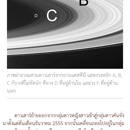
ภาพถ่ายวงแหวนดาวเสาร์จากยานแคสซีนี แสดงวงหลัก A, B,
C กับวงที่ไม่ชัดนัก คือวง D ที่อยู่ด้านใน และวง F ที่อยู่ด้าน
นอก
ดาวเสาร์ย้ายออกจากกลุ่มดาวหญิงสาวเข้าสู่กลุ่มดาวคันชั่ง
มาตั้งแต่ต้นเดือนธันวาคม 2555 จากนั้นเคลื่อนถอยไปอยู่ในกลุ่ม