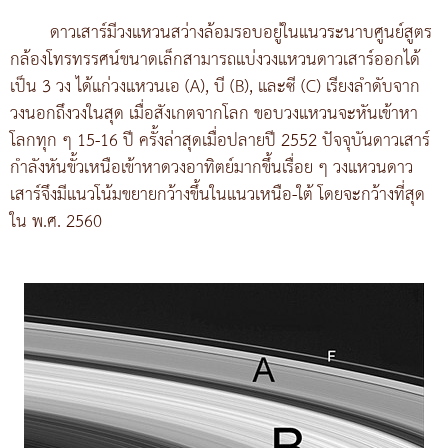
ดาวเสาร์มีวงแหวนสว่างล้อมรอบอยู่ในแนวระนาบศูนย์สูตร
กล้องโทรทรรศน์ขนาดเล็กสามารถแบ่งวงแหวนดาวเสาร์ออกได้
เป็น 3 วง ได้แก่วงแหวนเอ (A), บี (B), และซี (C) เรียงลำดับจาก
วงนอกถึงวงในสุด เมื่อสังเกตจากโลก ขอบวงแหวนจะหันเข้าหา
โลกทุก ๆ 15-16 ปี ครั้งล่าสุดเมื่อปลายปี 2552 ปัจจุบันดาวเสาร์
กำลังหันขั้วเหนือเข้าหาดวงอาทิตย์มากขึ้นเรื่อย ๆ วงแหวนดาว
เสาร์จึงมีแนวโน้มขยายกว้างขึ้นในแนวเหนือ-ใต้ โดยจะกว้างที่สุด
ใน พ.ศ. 2560