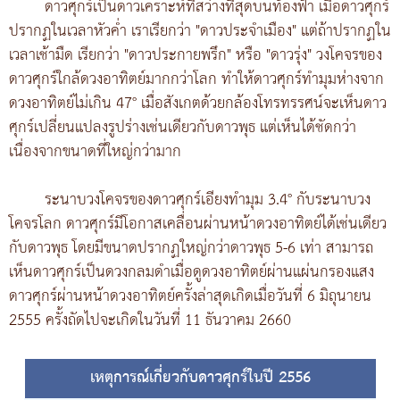
ดาวศุกร์เป็นดาวเคราะห์ที่สว่างที่สุดบนท้องฟ้า เมื่อดาวศุกร์
ปรากฏในเวลาหัวค่ำ เราเรียกว่า "ดาวประจำเมือง" แต่ถ้าปรากฏใน
เวลาเช้ามืด เรียกว่า "ดาวประกายพรึก" หรือ "ดาวรุ่ง" วงโคจรของ
ดาวศุกร์ใกล้ดวงอาทิตย์มากกว่าโลก ทำให้ดาวศุกร์ทำมุมห่างจาก
ดวงอาทิตย์ไม่เกิน 47° เมื่อสังเกตด้วยกล้องโทรทรรศน์จะเห็นดาว
ศุกร์เปลี่ยนแปลงรูปร่างเช่นเดียวกับดาวพุธ แต่เห็นได้ชัดกว่า
เนื่องจากขนาดที่ใหญ่กว่ามาก
ระนาบวงโคจรของดาวศุกร์เอียงทำมุม 3.4° กับระนาบวง
โคจรโลก ดาวศุกร์มีโอกาสเคลื่อนผ่านหน้าดวงอาทิตย์ได้เช่นเดียว
กับดาวพุธ โดยมีขนาดปรากฏใหญ่กว่าดาวพุธ 5-6 เท่า สามารถ
เห็นดาวศุกร์เป็นดวงกลมดำเมื่อดูดวงอาทิตย์ผ่านแผ่นกรองแสง
ดาวศุกร์ผ่านหน้าดวงอาทิตย์ครั้งล่าสุดเกิดเมื่อวันที่ 6 มิถุนายน
2555 ครั้งถัดไปจะเกิดในวันที่ 11 ธันวาคม 2660
เหตุการณ์เกี่ยวกับดาวศุกร์ในปี 2556