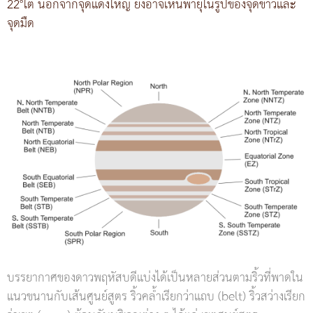
22°ใต้ นอกจากจุดแดงใหญ่ ยังอาจเห็นพายุในรูปของจุดขาวและ
จุดมืด
บรรยากาศของดาวพฤหัสบดีแบ่งได้เป็นหลายส่วนตามริ้วที่พาดใน
แนวขนานกับเส้นศูนย์สูตร ริ้วคล้ำเรียกว่าแถบ (belt) ริ้วสว่างเรียก