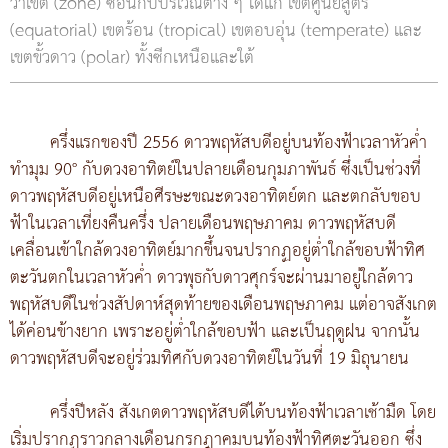
ว่าเขต (zone) ซ้อนกับบริเวณต่าง ๆ ได้แก่ เขตศูนย์สูตร
(equatorial) เขตร้อน (tropical) เขตอบอุ่น (temperate) และ
เขตขั้วดาว (polar) ทั้งซีกเหนือและใต้
ครึ่งแรกของปี 2556 ดาวพฤหัสบดีอยู่บนท้องฟ้าเวลาหัวค่ำ
ทำมุม 90° กับดวงอาทิตย์ในปลายเดือนกุมภาพันธ์ ซึ่งเป็นช่วงที่
ดาวพฤหัสบดีอยู่เหนือศีรษะขณะดวงอาทิตย์ตก และตกลับขอบ
ฟ้าในเวลาเที่ยงคืนครึ่ง ปลายเดือนพฤษภาคม ดาวพฤหัสบดี
เคลื่อนเข้าใกล้ดวงอาทิตย์มากขึ้นจนปรากฏอยู่ต่ำใกล้ขอบฟ้าทิศ
ตะวันตกในเวลาหัวค่ำ ดาวพุธกับดาวศุกร์จะผ่านมาอยู่ใกล้ดาว
พฤหัสบดีในช่วงสัปดาห์สุดท้ายของเดือนพฤษภาคม แต่อาจสังเกต
ได้ค่อนข้างยาก เพราะอยู่ต่ำใกล้ขอบฟ้า และเป็นฤดูฝน จากนั้น
ดาวพฤหัสบดีจะอยู่ร่วมทิศกับดวงอาทิตย์ในวันที่ 19 มิถุนายน
ครึ่งปีหลัง สังเกตดาวพฤหัสบดีได้บนท้องฟ้าเวลาเช้ามืด โดย
เริ่มปรากฏราวกลางเดือนกรกฎาคมบนท้องฟ้าทิศตะวันออก ซึ่ง