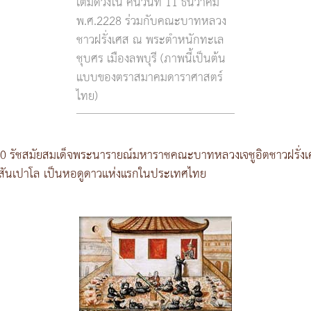
เต็มดวงใน คืนวันที่ 11 ธันวาคม
พ.ศ.2228 ร่วมกับคณะบาทหลวง
ชาวฝรั่งเศส ณ พระตำหนักทะเล
ชุบศร เมืองลพบุรี (ภาพนี้เป็นต้น
แบบของตราสมาคมดาราศาสตร์
ไทย)
230 รัชสมัยสมเด็จพระนารายณ์มหาราชคณะบาทหลวงเจชูอิตชาวฝรั่งเ
วัดสันเปาโล เป็นหอดูดาวแห่งแรกในประเทศไทย