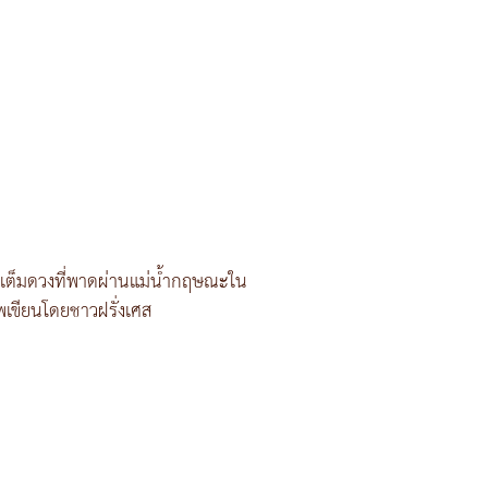
เต็มดวงที่พาดผ่านแม่น้ำกฤษณะใน
พเขียนโดยชาวฝรั่งเศส