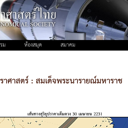
รรม
ห้องสมุด
สมาคม
าราศาสตร์ : สมเด็จพระนารายณ์มหาราช