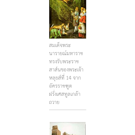
สมเด็จพระ
นารายณ์มหาราช
ทรงรับพระราช
สาส์นของพระเจ้า
หลุยส์ที่ 14 จาก
อัครราชฑูต
ฝรั่งเศสทูลเกล้า
ถวาย