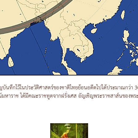
ันทึกไว้ในประวัติศาสตร์ของชาติไทยย้อนอดีตไปได้ประมาณกว่า 300
์มหาราช ได้มีคณะราชทูตจากฝรั่งเศส อัญเชิญพระราชสาส์นของพระเจ