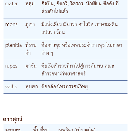
crater
หลุม
ศิลปิน, คีตกวี, จิตรกร, นักเขียน ชื่อดัง ที่
ล่วงลับไปแล้ว
mons
ภูเขา
มีแห่งเดียว เรียกว่า คาโลริส ภาษาละติน
แปลว่า ร้อน
planitia
ที่ราบ
ชื่อดาวพุธ หรือเทพประจำดาวพุธ ในภาษา
ต่ำ
ต่าง ๆ
rupes
ผาชัน
ชื่อเรือสำรวจที่พาไปสู่การค้นพบ คณะ
สำรวจทางวิทยาศาสตร์
vallis
หุบเขา
ชื่อกล้องโทรทรรศน์วิทยุ
ดาวศุกร์
astrum
พื้นที่รูป
เทพธิดา (เบ็ดเตล็ด)