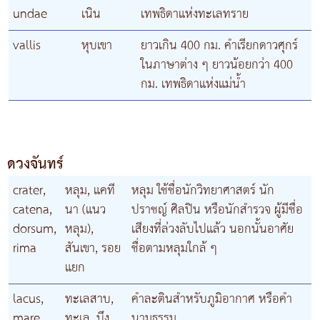
undae
เนิน
เทพธิดาแห่งทะเลทราย
vallis
หุบเขา
ยาวเกิน 400 กม. คำเรียกดาวศุกร์
ในภาษาต่าง ๆ ยาวน้อยกว่า 400
กม. เทพธิดาแห่งแม่น้ำ
ดวงจันทร์
crater,
หลุม, แคที
หลุม ใช้ชื่อนักวิทยาศาสตร์ นัก
catena,
นา (แนว
ปราชญ์ ศิลปิน หรือนักสำรวจ ผู้มีชื่อ
dorsum,
หลุม),
เสียงที่ล่วงลับไปแล้ว นอกนั้นอาศัย
rima
สันเขา, รอย
ชื่อตามหลุมใกล้ ๆ
แยก
lacus,
ทะเลสาบ,
คำละตินสำหรับภูมิอากาศ หรือคำ
mare,
ทะเล, บึง,
นามธรรม