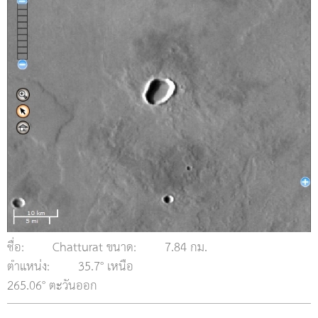
ชื่อ:
Chatturat ขนาด:
7.84 กม.
ตำแหน่ง:
35.7° เหนือ
265.06° ตะวันออก