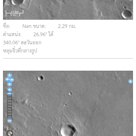
ชื่อ:
Nan ขนาด:
2.29 กม.
ตำแหน่ง:
26.96° ใต้
340.06° ตะวันออก
หลุมจิ๋วที่กลางรูป