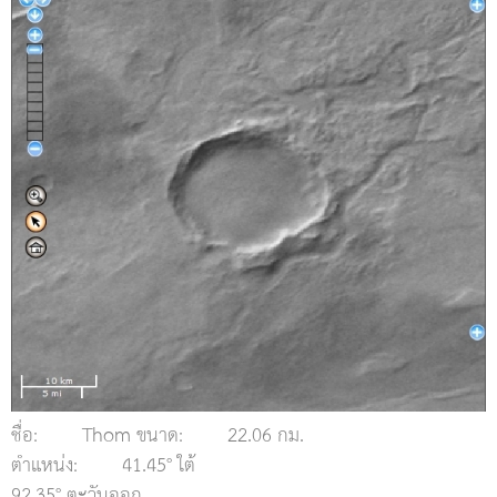
ชื่อ:
Thom ขนาด:
22.06 กม.
ตำแหน่ง:
41.45° ใต้
92.35° ตะวันออก