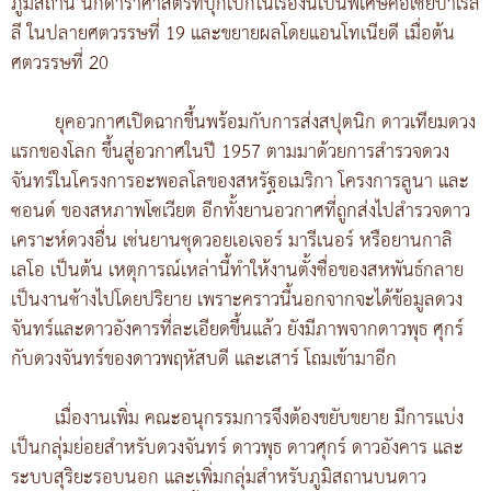
ภูมิสถาน นักดาราศาสตร์ที่บุกเบิกในเรื่องนี้เป็นพิเศษคือเชียปาเรล
ลี ในปลายศตวรรษที่ 19 และขยายผลโดยแอนโทเนียดี เมื่อต้น
ศตวรรษที่ 20
ยุคอวกาศเปิดฉากขึ้นพร้อมกับการส่งสปุตนิก ดาวเทียมดวง
แรกของโลก ขึ้นสู่อวกาศในปี 1957 ตามมาด้วยการสำรวจดวง
จันทร์ในโครงการอะพอลโลของสหรัฐอเมริกา โครงการลูนา และ
ซอนด์ ของสหภาพโซเวียต อีกทั้งยานอวกาศที่ถูกส่งไปสำรวจดาว
เคราะห์ดวงอื่น เช่นยานชุดวอยเอเจอร์ มารีเนอร์ หรือยานกาลิ
เลโอ เป็นต้น เหตุการณ์เหล่านี้ทำให้งานตั้งชื่อของสหพันธ์กลาย
เป็นงานช้างไปโดยปริยาย เพราะคราวนี้นอกจากจะได้ข้อมูลดวง
จันทร์และดาวอังคารที่ละเอียดขึ้นแล้ว ยังมีภาพจากดาวพุธ ศุกร์
กับดวงจันทร์ของดาวพฤหัสบดี และเสาร์ โถมเข้ามาอีก
เมื่องานเพิ่ม คณะอนุกรรมการจึงต้องขยับขยาย มีการแบ่ง
เป็นกลุ่มย่อยสำหรับดวงจันทร์ ดาวพุธ ดาวศุกร์ ดาวอังคาร และ
ระบบสุริยะรอบนอก และเพิ่มกลุ่มสำหรับภูมิสถานบนดาว