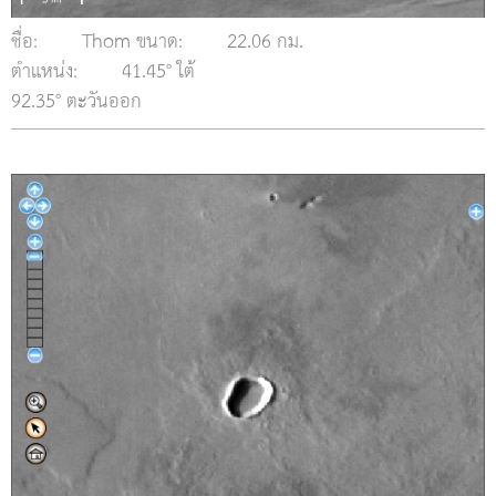
ชื่อ:
Thom ขนาด:
22.06 กม.
ตำแหน่ง:
41.45° ใต้
92.35° ตะวันออก