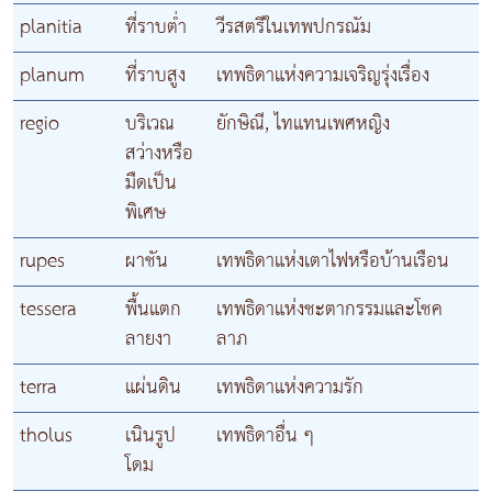
planitia
ที่ราบต่ำ
วีรสตรีในเทพปกรณัม
planum
ที่ราบสูง
เทพธิดาแห่งความเจริญรุ่งเรื่อง
regio
บริเวณ
ยักษิณี, ไทแทนเพศหญิง
สว่างหรือ
มืดเป็น
พิเศษ
rupes
ผาชัน
เทพธิดาแห่งเตาไฟหรือบ้านเรือน
tessera
พื้นแตก
เทพธิดาแห่งชะตากรรมและโชค
ลายงา
ลาภ
terra
แผ่นดิน
เทพธิดาแห่งความรัก
tholus
เนินรูป
เทพธิดาอื่น ๆ
โดม