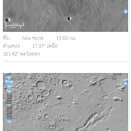
ชื่อ:
Yala ขนาด:
19.65 กม.
ตำแหน่ง:
17.37° เหนือ
321.42° ตะวันออก