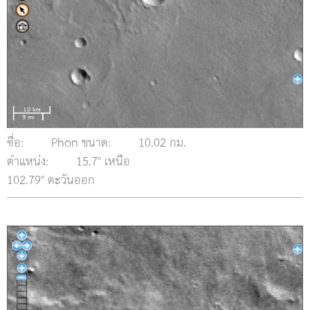
ชื่อ:
Phon ขนาด:
10.02 กม.
ตำแหน่ง:
15.7° เหนือ
102.79° ตะวันออก