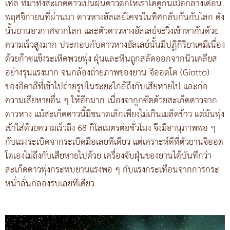
เทิล ที่มาทิ้งสะเก็ดดาวเป็นฝนดาวตกให้เราได้ดูกันเมื่อกลางเดือน
พฤศจิกายนที่ผ่านมา ดาวหางฮัลเลย์โคจรในทิศกลับกันกับโลก ดัง
นั้นยานอวกาศจากโลก และตัวดาวหางฮัลเลย์จะวิ่งเข้าหากันด้วย
ความเร็วสูงมาก ประกอบกับดาวหางฮัลเลย์นั้นมีปฏิกิริยาเคมีเนื่อง
ด้วยก๊าซแข็งระเหิดพวยพุ่ง ฝุ่นและหินถูกสลัดออกจากนิวเคลียส
อย่างรุนแรงมาก จนกล้องถ่ายภาพของยาน จิออตโต (Giotto)
ของอิตาลีที่เข้าไปถ่ายรูปในระยะใกล้ถึงกับเสียหายไป และก่อ
ความเสียหายอื่น ๆ ให้อีกมาก เนื่องจากูกซัดด้วยสะเก็ดดาวจาก
ดาวหาง แม้สะเก็ดดาวนี้มีขนาดเล็กเพียงไม่เกินเมล็ดข้าว แต่มันพุ่ง
เข้าใส่ด้วยความเร็วถึง 68 กิโลเมตรต่อชั่วโมง จึงมีอานุภาพพอ ๆ
กับแรงระเบิดจากระเบิดมือเลยทีเดียว แต่เคราะห์ดีที่ตัวยานจิออต
โตเองไม่ถึงกับเสียหายไปด้วย เครื่องจับฝุ่นของยานได้บันทึกว่า
สะเก็ดดาวพุ่งกระทบยานแรงพอ ๆ กับแรงกระเทือนจากการกระ
หน่ำลั่นกลองรบเลยทีเดียว