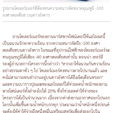
รูปยานโซเจอร์เนอร์ที่ต้องทนความหนาวจัดขนาดอุณหูมิ -100
องศาเซลเซียส บนดาวอังคาร
ยานโซเจอร์เนอร์ของยานมาร์สพาธไฟน์เดอร์ใช้แอโรเจลนี้
เป็นฉนวนรักษาความร้อน จากความหนาวจัดถึง -100 องศา
เซลเซียสบนดาวอังคาร ในขณะที่อุปกรณ์ไฟฟ้าของโซเจอร์เนอร์จะ
ทนอุณหภูมิได้เพียง -40 องศาเซลเซียสเท่านั้น ดอนน่า เชอร์ลี
รองผู้อำนวยการโครงการนี้กล่าวว่า "หากเราใช้ฉนวนกันความร้อน
อย่างธรรมดาทั่ว ๆ ไป โซเจอร์เนอร์คงหนาวตายไปนานแล้ว และ
คงไม่สามารถทนทำงานอยู่บนดาวอังคารได้ถึงเจ็ดเดือนหรอก"
และความเบาราวปุยเมฆของแอโรเจลก็ได้ช่วยลดน้ำหนักของยาน
พาธไฟน์เดอร์ทั้งลำลงไปได้ 20% ซึ่งก็ช่วยลดค่าใช้จ่ายของ
โครงการได้เป็นจำนวนมาก เนื่องจากค่าส่งยานอวกาศออกไปนอก
โลกนั้นเพิ่มขึ้นตามน้ำหนักบรรทุก ประมาณว่าน้ำหนักหนึ่งปอนด์
จะต้องใช้ค่าใช้จ่ายถึงหนึ่งหมื่นเหรียญสหรัฐเพื่อส่งออกไปใน