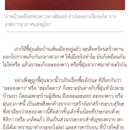
ภาพนิวเคลียสของดาวหางฮัลเลย์ ถ่ายโดยยานจีออตโต จาก
องค์การอวกาศแห่งยุโรป
เราก็มีขี้ฝุ่นเต็มบ้านเต็มเมืองอยู่แล้ว จะเดือดร้อนสร้างยาน
ออกไปกวาดเก็บกันกลางอวกาศ ให้เมื่อยไปทำไม มันก็เหมือนกัน
ไม่ใช่หรือ แล้วเราจะเก็บละอองดาว หรือขี้ฝุ่นอวกาศมาทำอะไรกัน
อย่าเพิ่งดูถูกขี้ฝุ่นพวกนี้ว่าเป็นเรื่องขี้ผงไปนะ ที่เรียกกันว่า
"ละอองดาว" หรือ "สะเก็ดดาว" ก็เพราะมันต่างกับขี้ฝุ่นทั่วไปตาม
บ้านเรา (โดยเฉพาะบ้านผู้เขียน มีเยอะแยะเลย) ละอองดาว หรือ
ฝุ่นอวกาศนี้ เป็นเศษสิ่งตกค้างจากการสร้างโลกสร้างระบบสุริยะ
ที่เขาเรียกว่าละอองดาวนี้คือสารชิ้นเล็กชิ้นน้อยที่ประกอบด้วย
ซิลิกา (หรือ เกล็ดแก้ว อันเป็นส่วนประกอบสำคัญของทราย เขา
ถึงได้เอาทรายมาทำกระจกไงล่ะ) และสารคาร์บอน ที่บ้างก็คล้าย