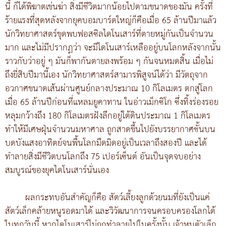
นี้ ก็ได้พิฆาตเข่นฆ่า สิ่งมีชีวิตมากน้อยไปตามขนาดของมัน ครั้งที่
ร้ายแรงที่สุดหลังจากยุคบอมบาร์ดใหญ่ก็คือเมื่อ 65 ล้านปีมาแล้ว
นักวิทยาศาสตร์ขุดพบฟอสซิลไดโนเสาร์ที่ตายหมู่กันเป็นจำนวน
มาก และไม่มีปรากฏว่า จะมีไดโนเสาร์เหลืออยู่บนโลกหลังจากนั้น
ราวกับว่าอยู่ ๆ มันก็พากันตายลงพร้อม ๆ กันจนหมดสิ้น เมื่อไม่
ถึงยี่สิบปีมานี้เอง นักวิทยาศาสตร์สามารพิสูจน์ได้ว่า มีวัตถุจาก
อวกาศขนาดเส้นผ่านศูนย์กลางประมาณ 10 กิโลเมตร ตกสู่โลก
เมื่อ 65 ล้านปีก่อนที่แหลมยูคาทาน ในอ่าวเม็กซิโก ซึ่งทิ้งร่องรอย
หลุมกว้างถึง 180 กิโลเมตรฝังลึกอยู่ใต้ดินประมาณ 1 กิโลเมตร
ทำให้มีเศษฝุ่นจำนวนมหาศาล ถูกสาดขึ้นไปยังบรรยากาศชั้นบน
บดบังแสงอาทิตย์จนพื้นโลกมืดมิดอยู่เป็นเวลาถึงสองปี และได้
ทำลายสิ่งมีชีวิตบนโลกถึง 75 เปอร์เซ็นต์ อันเป็นจุดจบอย่าง
สมบูรณ์ของยุคไดโนเสาร์นั่นเอง
ผลกระทบอันสำคัญก็คือ สัตว์เลี้ยงลูกด้วยนมที่ยังเป็นแค่
สัตว์เล็กคล้ายหนูรอดมาได้ และวิวัฒนาการจนครอบครองโลกได้
ในทุกวันนี้ หากไดโนเสาร์ไม่ถูกทำลายไปในครั้งนั้น เจ้าหนูตัวเล็ก