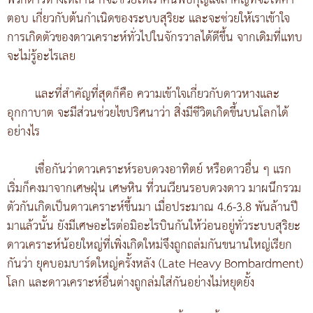
พวกดาวหางเหล่านี้ ก็จะช่วยให้เราค้นพบกุญแจสำคัญที่จะให้คำ
ตอบ เกี่ยวกับต้นกำเนิดของระบบสุริยะ และจะช่วยให้เราเข้าใจ
การเกิดตัวของดาวเคราะห์ทั่วไปในจักรวาลได้ดีขึ้น จากเดิมที่แทบ
จะไม่รู้อะไรเลย
และที่สำคัญที่สุดก็คือ ความเข้าใจเกี่ยวกับดาวหางและ
อุกกาบาต จะมีส่วนช่วยไขปริศนาว่า สิ่งมีชีวิตเกิดขึ้นบนโลกได้
อย่างไร
เชื่อกันว่าดาวเคราะห์รอบดวงอาทิตย์ หรือดาวอื่น ๆ แรก
เริ่มก็คงมาจากเศษฝุ่น เศษหิน ที่วนเวียนรอบดวงดาว มาผนึกรวม
ตัวกันเกิดเป็นดาวเคราะห์ขึ้นมา เมื่อประมาณ 4.6-3.8 พันล้านปี
มาแล้วนั้น ยังมีเศษอะไรต่อมิอะไรบินกันให้ว่อนอยู่ทั่วระบบสุริยะ
ดาวเคราะห์น้อยใหญ่ที่เพิ่งเกิดใหม่จึงถูกถล่มกันขนานใหญ่เรียก
กันว่า ยุคบอมบาร์ดใหญ่ครั้งหลัง (Late Heavy Bombardment)
โลก และดาวเคราะห์อื่นต่างถูกล่มใส่กันอย่างไม่หยุดยั้ง