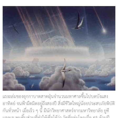
แรงถล่มของอุกกาบาตสาดฝุ่นจำนวนมหาศาลขึ้นไปบดบังแสง
อาทิตย์ จนฟ้ามืดมิดอยู่ถึงสองปี สิ่งมีชีวิตใหญ่น้อยประสบภัยพิบัติ
กันทั่วหน้า เมื่อเร็ว ๆ นี้ มีนักวิทยาศาสตร์จากมหาวิทยาลัย ยูซี