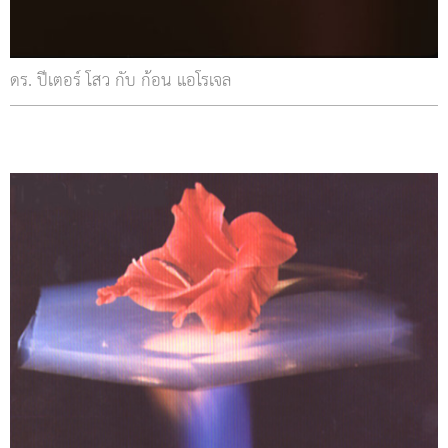
ดร. ปีเตอร์ โสว กับ ก้อน แอโรเจล