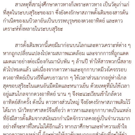
สาเหตุที่เขามุ่งศึกษาดาวหางก็เพราะดาวหาง เป็นวัตุเก่าแก่
ที่สุดในระบบสุริยะของเรา ซึ่งยังคงรักษาสภาพดั้งเดิมของสารต้น
กำเนิดของเนบิวลาอันเป็นบรรพบุรุษของดวงอาทิตย์ และดาว
เคราะห์ทั้งหลายในระบบสุริยะ
สารดั้งเดิมพวกนี้เคยมีมาก่อนบนโลกและดาวเคราะห์ต่าง ๆ
หากถูกเปลี่ยนแปลงไปตามสภาพแวดล้อม และจากการที่ถูกแดด
แผดเผาอย่างต่อเนื่องกันมานับพัน ๆ ล้านปี ทำให้สารพวกนี้สลาย
ตัวไปหมดแล้ว แต่เนื่องจากดาวหางและอุกกาบาตมีวงโคจรรอบ
ดวงอาทิตย์เป็นวงรีที่แคบยาวมาก ๆ ใช้เวลาส่วนมากอยู่ห่างไกล
สุดขอบสุริยะในแดนอันมืดมิดและหนาวเย็น ด้วยเหตุที่มันใช้เวลา
อยู่แสนไกลจากดวงอาทิตย์ นาน ๆ จึงจะแวะเวียนเข้าใกล้ดวง
อาทิตย์สักครั้ง ดังนั้น ดาวหางส่วนใหญ่ จึงยังคงรักษาสภาพเดิมไว้
ได้มาก นักวิทยาศาสตร์จึงเชื่อว่า ดาวหางและอุกกาบาตเป็นแหล่ง
ที่ยังมีสารดั้งเดิมจากสมัยแรกกำเนิดจักรวาลคงอยู่เป็นจำนวนมาก
อย่างที่จะหาที่ไหนไม่ได้อีกแล้ว หากเราศึกษาและทำความเข้าใจ