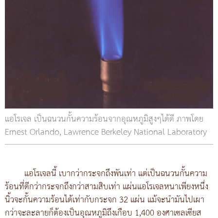
แอโรเจล เป็นฉนวนกั้นความร้อนจากอุณหภูมิสูงๆได้ดี ภาพโดย
Ernest Orlando, Lawrence Berkeley National Laboratory
แอโรเจลนี้ เบากว่ากระจกถึงพันเท่า แต่เป็นฉนวนกั้นความ
ร้อนที่ดีกว่ากระจกถึงกว่าสามสิบเท่า แผ่นแอโรเจลหนาเพียงหนึ่ง
นิ้วจะกั้นความร้อนได้เท่ากับกระจก 32 แผ่น แม้จะนำมันไปเผา
กว่าจะละลายก็ต้องเป็นอุณหภูมิถึงเกือบ 1,400 องศาเซลเซียส