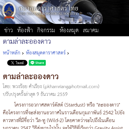
ข่าว
ท้องฟ้า
กิจกรรม
ห้องสมุด
สมาคม
ตามล่าละอองดาว
หน้าหลัก
ห้องสมุดดาราศาสตร์
ตามล่าละอองดาว
โดย: พวงร้อย คำเรียง (pkhamriang@hotmail.com)
ปรับปรุงครั้งล่าสุด 9 ธันวาคม 2559
โครงการอวกาศสตาร์ดัสต์ (Stardust) หรือ "ละอองดาว"
คือโครงการที่จะส่งยานอวกาศในราวเดือนกุมภาพันธ์ 2542 ไปยัง
ดาวหางที่มีชื่อว่า วีล-ทู (Wild-2) โดยคาดว่าจะไปถึงในเดือน
มกราคม 2547 วิธีส่งยานไปนั้น จะใช้วิธีที่เรียกว่า Gravity Assist