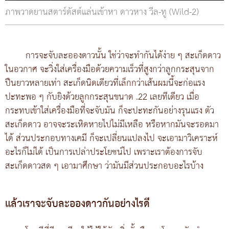
ภาพวาดยานสตาร์ดัสต์แล่นเข้าหา ดาวหาง วีล-ทู (Wild-2)
การจะจับละอองดาวนั้น ใช่ว่าจะทำกันได้ง่าย ๆ สะเก็ดดาว
ในอวกาศ จะวิ่งใส่เครื่องมือด้วยความเร็วที่สูงกว่าลูกกระสุนจาก
ปืนยาวหลายเท่า สะเก็ดนิดเดียวที่เล็กกว่าเส้นผมนี้จะก่อแรง
ปะทะพอ ๆ กับยิงด้วยลูกกระสุนขนาด .22 เลยทีเดียว เมื่อ
กระทบเข้าใส่เครื่องมือที่จะจับมัน ก็จะปะทะกันอย่างรุนแรง ตัว
สะเก็ดดาว อาจจะระเหิดหายไปไม่มีเหลือ หรือหากมันจะรอดมา
ได้ ส่วนประกอบทางเคมี ก็จะเปลี่ยนแปลงไป จะเอามาวิเคราะห์
อะไรก็ไม่ได้ เป็นการเปล่าประโยชน์ไป เพราะเราต้องการจับ
สะเก็ดดาวสด ๆ เอามาศึกษา ว่ามันมีส่วนประกอบอะไรบ้าง
แล้วเราจะจับละอองดาวกันอย่างไรดี