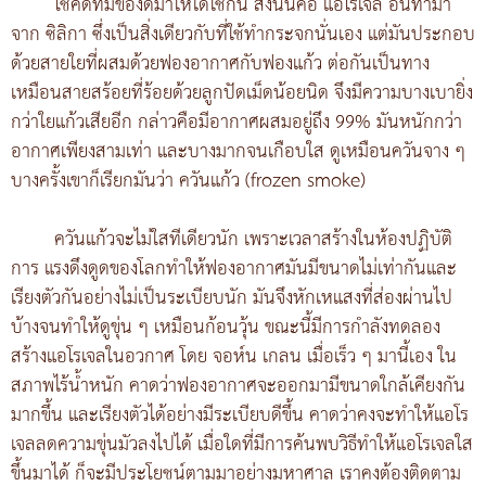
โชคดีที่มีของดีมาให้ได้ใช้กัน สิ่งนั้นคือ แอโรเจล อันทำมา
จาก ซิลิกา ซึ่งเป็นสิ่งเดียวกับที่ใช้ทำกระจกนั่นเอง แต่มันประกอบ
ด้วยสายใยที่ผสมด้วยฟองอากาศกับฟองแก้ว ต่อกันเป็นทาง
เหมือนสายสร้อยที่ร้อยด้วยลูกปัดเม็ดน้อยนิด จึงมีความบางเบายิ่ง
กว่าใยแก้วเสียอีก กล่าวคือมีอากาศผสมอยู่ถึง 99% มันหนักกว่า
อากาศเพียงสามเท่า และบางมากจนเกือบใส ดูเหมือนควันจาง ๆ
บางครั้งเขาก็เรียกมันว่า ควันแก้ว (frozen smoke)
ควันแก้วจะไม่ใสทีเดียวนัก เพราะเวลาสร้างในห้องปฏิบัติ
การ แรงดึงดูดของโลกทำให้ฟองอากาศมันมีขนาดไม่เท่ากันและ
เรียงตัวกันอย่างไม่เป็นระเบียบนัก มันจึงหักเหแสงที่ส่องผ่านไป
บ้างจนทำให้ดูขุ่น ๆ เหมือนก้อนวุ้น ขณะนี้มีการกำลังทดลอง
สร้างแอโรเจลในอวกาศ โดย จอห์น เกลน เมื่อเร็ว ๆ มานี้เอง ใน
สภาพไร้น้ำหนัก คาดว่าฟองอากาศจะออกมามีขนาดใกล้เคียงกัน
มากขึ้น และเรียงตัวได้อย่างมีระเบียบดีขึ้น คาดว่าคงจะทำให้แอโร
เจลลดความขุ่นมัวลงไปได้ เมื่อใดที่มีการค้นพบวิธีทำให้แอโรเจลใส
ขึ้นมาได้ ก็จะมีประโยชน์ตามมาอย่างมหาศาล เราคงต้องติดตาม