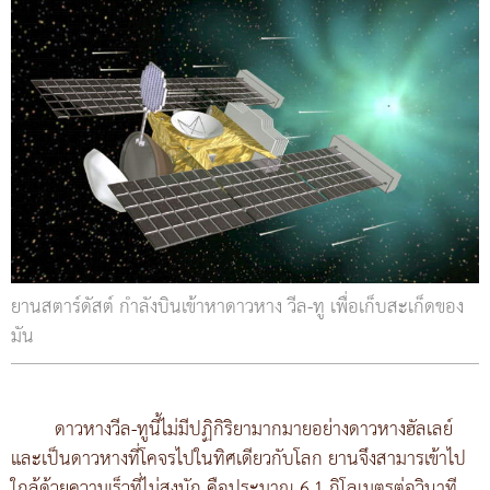
ยานสตาร์ดัสต์ กำลังบินเข้าหาดาวหาง วีล-ทู เพื่อเก็บสะเก็ดของ
มัน
ดาวหางวีล-ทูนี้ไม่มีปฏิกิริยามากมายอย่างดาวหางฮัลเลย์
และเป็นดาวหางที่โคจรไปในทิศเดียวกับโลก ยานจึงสามารเข้าไป
ใกล้ด้วยความเร็วที่ไม่สูงนัก คือประมาณ 6.1 กิโลเมตรต่อวินาที