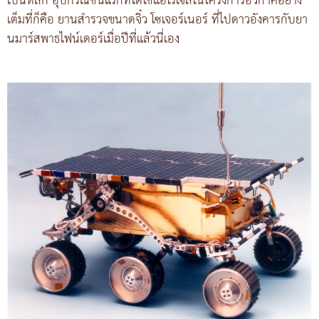
เป็นหลัก อุปกรณ์ชิ้นแรกที่ได้ใช้แอโรเจลในโครงการอวกาศอย่าง
เต็มที่ก็คือ ยานสำรวจขนาดจิ๋ว โซเจอร์เนอร์ ที่ไปดาวอังคารกับยา
นมาร์สพาธไฟน์เดอร์เมื่อปีที่แล้วนี่เอง