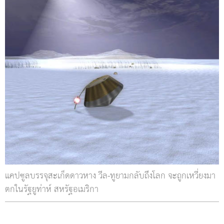
แคปซูลบรรจุสะเก็ดดาวหาง วีล-ทูยามกลับถึงโลก จะถูกเหวี่ยงมา
ตกในรัฐยูท่าห์ สหรัฐอเมริกา