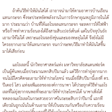
ถ้าค้นวิธีทำให้มันใสได้ เราอาจนำมาใช้ตามอาคารบ้านเรือน
แทนกระจก ซื่งจะประหยัดพลังงานในการรักษาอุณหภูมิภายในได้
มาก ประมาณว่า บ้านที่ใช้แอโรเจลแทนกระจก จะลดการใช้ไฟฟ้า
หรือก๊าซทำความร้อนลงได้ถึงสามสิบเปอร์เซ็นต์ แต่ในปัจจุบันยัง
เอามาใช้ไม่ได้ เพราะแอโรเจลยังขุ่นและมองทะลุไม่ได้ จึงยังไม่มี
ใครอยากเอามาใช้แทนกระจก จนกว่าจะพบวิธีมาทำให้มันใสขึ้น
มาได้เสียก่อน
แอโรเจลนี้ นักวิทยาศาสตร์แห่ง มหาวิทยาลัยสแตนฟอร์ด
เป็นผู้ค้นพบเมื่อประมาณหกสิบปีมาแล้ว แต่วิธีการทำยุ่งยากมาก
จนไม่มีใครคิดจะเอามาใช้ทำประโยชน์ จนเมื่อยี่สิบปีมานี้เองที่ ดร.
ปีเตอร์ โสว แห่งเจพีแอลขององค์การนาซา ได้ประยุกต์วิธีทำแอโร
เจลที่ไม่ยุ่งยากจนพอที่จะเอามาใช้ทำประโยชน์ได้ นาซาเพิ่งได้
ทดลองแอโรเจลในกระสวยอวกาศในระยะสิบกว่าปีมานี้ แรกที
เดียวมันถูกเน้นในด้านเอามาใช้เป็นฉนวนกันหรือเก็บความร้อน