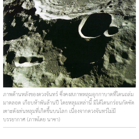
ภาพด้านหลังของดวงจันทร์ ซึ่งคงสภาพหลุมอุกกาบาตที่โดนถล่ม
มาตลอด เกือบห้าพันล้านปี โดยหลุมเหล่านี้ มิได้โดนกร่อนกัดซัด
เซาะดังเช่นหลุมที่เกิดขึ้นบนโลก เนื่องจากดวงจันทร์ไม่มี
บรรยากาศ (ภาพโดย นาซา)