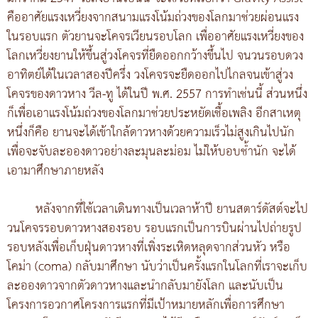
คืออาศัยแรงเหวี่ยงจากสนามแรงโน้มถ่วงของโลกมาช่วยผ่อนแรง
ในรอบแรก ตัวยานจะโคจรเวียนรอบโลก เพื่ออาศัยแรงเหวี่ยงของ
โลกเหวี่ยงยานให้ขึ้นสู่วงโคจรที่ยืดออกกว้างขึ้นไป จนวนรอบดวง
อาทิตย์ได้ในเวลาสองปีครึ่ง วงโคจรจะยืดออกไปไกลจนเข้าสู่วง
โคจรของดาวหาง วีล-ทู ได้ในปี พ.ศ. 2557 การทำเช่นนี้ ส่วนหนึ่ง
ก็เพื่อเอาแรงโน้มถ่วงของโลกมาช่วยประหยัดเชื้อเพลิง อีกสาเหตุ
หนึ่งก็คือ ยานจะได้เข้าใกล้ดาวหางด้วยความเร็วไม่สูงเกินไปนัก
เพื่อจะจับละอองดาวอย่างละมุนละม่อม ไม่ให้บอบช้ำนัก จะได้
เอามาศึกษาภายหลัง
หลังจากที่ใช้เวลาเดินทางเป็นเวลาห้าปี ยานสตาร์ดัสต์จะไป
วนโคจรรอบดาวหางสองรอบ รอบแรกเป็นการบินผ่านไปถ่ายรูป
รอบหลังเพื่อเก็บฝุ่นดาวหางที่เพิ่งระเหิดหลุดจากส่วนหัว หรือ
โคม่า (coma) กลับมาศึกษา นับว่าเป็นครั้งแรกในโลกที่เราจะเก็บ
ละอองดาวจากตัวดาวหางและนำกลับมายังโลก และนับเป็น
โครงการอวกาศโครงการแรกที่มีเป้าหมายหลักเพื่อการศึกษา