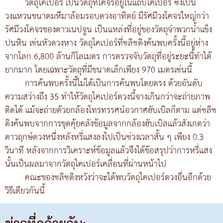
วัตถุไคเปอร์ เป็นวัตถุที่โคจรอยู่ในแถบไคเปอร์ ซึ่งเป็น
วงแหวนขนาดมหึมาล้อมรอบดวงอาทิตย์ มีรัศมีวงโคจรใหญ่กว่า
รัศมีวงโคจรของดาวเนปจูน เป็นแหล่งที่อยู่ของวัตถุจำพวกน้ำแข็ง
ปนหิน เช่นหัวดวงหาง วัตถุไคเปอร์ที่ชลิชติงค้นพบครั้งนี้อยู่ห่าง
จากโลก 6,800 ล้านกิโลเมตร การตรวจจับวัตถุที่อยู่ระยะนี้ทำได้
ยากมาก โดยเฉพาะวัตถุที่มีขนาดเล็กเพียง 970 เมตรเช่นนี้
การค้นพบครั้งนี้ไม่ได้เป็นการค้นพบโดยตรง ด้วยอันดับ
ความสว่างถึง 35 ทำให้วัตถุไคเปอร์ดวงนี้จางเกินกว่าจะถ่ายภาพ
ติดได้ แม้จะถ่ายด้วยกล้องโทรทรรศน์อวกาศฮับเบิลก็ตาม แต่ชลิช
ติงค้นพบจากการขุดคุ้ยคลังข้อมูลจากกล้องฮับเบิลแล้วสังเกตว่า
ดาวฤกษ์ดวงหนึ่งหลังหรี่แสงลงไปเป็นช่วงเวลาสั้น ๆ เพียง 0.3
วินาที หลังจากการวิเคราะห์ข้อมูลแล้วจึงได้ข้อสรุปว่าการหรี่แสง
นั้นเป็นผลมาจากวัตถุไคเปอร์เคลื่อนที่ผ่านหน้าไป
คณะของชลิชติงหวังว่าจะได้พบวัตถุไคเปอร์ดวงอื่นอีกด้วย
วิธีเดียวกันนี้