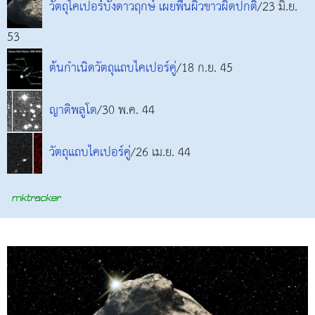
วัตถุไคเปอร์บังดาวฤกษ์ เผยพื้นผิวขาวผิดปกติ
/23 มิ.ย.
53
ต้นกำเนิดวัตถุแถบไคเปอร์คู่
/18 ก.ย. 45
ญาติพลูโต
/30 พ.ค. 44
วัตถุแถบไคเปอร์คู่
/26 เม.ย. 44