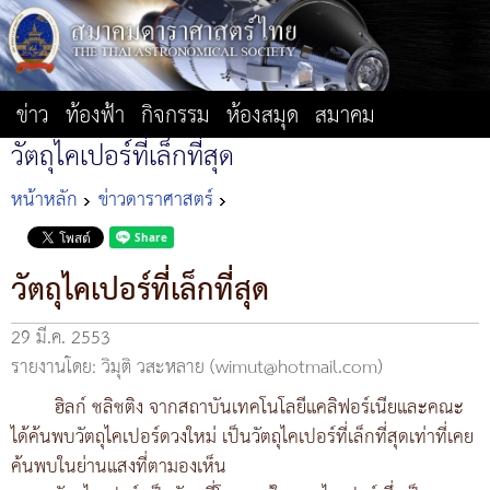
ข่าว
ท้องฟ้า
กิจกรรม
ห้องสมุด
สมาคม
วัตถุไคเปอร์ที่เล็กที่สุด
หน้าหลัก
ข่าวดาราศาสตร์
วัตถุไคเปอร์ที่เล็กที่สุด
29 มี.ค. 2553
รายงานโดย: วิมุติ วสะหลาย (wimut@hotmail.com)
ฮิลก์ ชลิชติง จากสถาบันเทคโนโลยีแคลิฟอร์เนียและคณะ
ได้ค้นพบวัตถุไคเปอร์ดวงใหม่ เป็นวัตถุไคเปอร์ที่เล็กที่สุดเท่าที่เคย
ค้นพบในย่านแสงที่ตามองเห็น