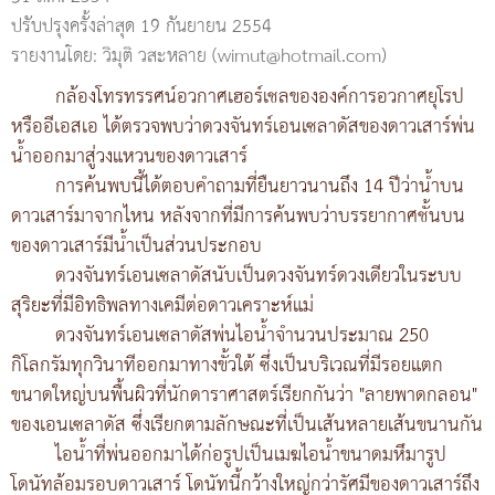
ปรับปรุงครั้งล่าสุด 19 กันยายน 2554
รายงานโดย: วิมุติ วสะหลาย (wimut@hotmail.com)
กล้องโทรทรรศน์อวกาศเฮอร์เชลขององค์การอวกาศยุโรป
หรืออีเอสเอ ได้ตรวจพบว่าดวงจันทร์เอนเซลาดัสของดาวเสาร์พ่น
น้ำออกมาสู่วงแหวนของดาวเสาร์
การค้นพบนี้ได้ตอบคำถามที่ยืนยาวนานถึง 14 ปีว่าน้ำบน
ดาวเสาร์มาจากไหน หลังจากที่มีการค้นพบว่าบรรยากาศชั้นบน
ของดาวเสาร์มีน้ำเป็นส่วนประกอบ
ดวงจันทร์เอนเซลาดัสนับเป็นดวงจันทร์ดวงเดียวในระบบ
สุริยะที่มีอิทธิพลทางเคมีต่อดาวเคราะห์แม่
ดวงจันทร์เอนเซลาดัสพ่นไอน้ำจำนวนประมาณ 250
กิโลกรัมทุกวินาทีออกมาทางขั้วใต้ ซึ่งเป็นบริเวณที่มีรอยแตก
ขนาดใหญ่บนพื้นผิวที่นักดาราศาสตร์เรียกกันว่า "ลายพาดกลอน"
ของเอนเซลาดัส ซึ่งเรียกตามลักษณะที่เป็นเส้นหลายเส้นขนานกัน
ไอน้ำที่พ่นออกมาได้ก่อรูปเป็นเมฆไอน้ำขนาดมหึมารูป
โดนัทล้อมรอบดาวเสาร์ โดนัทนี้กว้างใหญ่กว่ารัศมีของดาวเสาร์ถึง