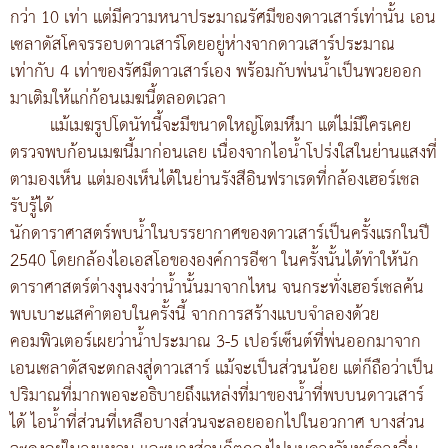
กว่า 10 เท่า แต่มีความหนาประมาณรัศมีของดาวเสาร์เท่านั้น เอน
เซลาดัสโคจรรอบดาวเสาร์โดยอยู่ห่างจากดาวเสาร์ประมาณ
เท่ากับ 4 เท่าของรัศมีดาวเสาร์เอง พร้อมกับพ่นน้ำเป็นพวยออก
มาเติมให้แก่ก้อนเมฆนี้ตลอดเวลา
แม้เมฆรูปโดนัทนี้จะมีขนาดใหญ่โตมหึมา แต่ไม่มีใครเคย
ตรวจพบก้อนเมฆนี้มาก่อนเลย เนื่องจากไอน้ำโปร่งใสในย่านแสงที่
ตามองเห็น แต่มองเห็นได้ในย่านรังสีอินฟราเรดที่กล้องเฮอร์เชล
รับรู้ได้
นักดาราศาสตร์พบน้ำในบรรยากาศของดาวเสาร์เป็นครั้งแรกในปี
2540 โดยกล้องไอเอสโอขององค์การอีซา ในครั้งนั้นได้ทำให้นัก
ดาราศาสตร์ต่างงุนงงว่าน้ำนั้นมาจากไหน จนกระทั่งเฮอร์เชลค้น
พบเบาะแสคำตอบในครั้งนี้ จากการสร้างแบบจำลองด้วย
คอมพิวเตอร์เผยว่าน้ำประมาณ 3-5 เปอร์เซ็นต์ที่พ่นออกมาจาก
เอนเซลาดัสจะตกลงสู่ดาวเสาร์ แม้จะเป็นส่วนน้อย แต่ก็ถือว่าเป็น
ปริมาณที่มากพอจะอธิบายถึงแหล่งที่มาของน้ำที่พบบนดาวเสาร์
ได้ ไอน้ำที่ส่วนที่เหลือบางส่วนจะลอยออกไปในอวกาศ บางส่วน