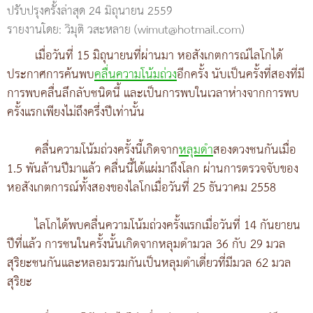
ปรับปรุงครั้งล่าสุด 24 มิถุนายน 2559
รายงานโดย: วิมุติ วสะหลาย (wimut@hotmail.com)
เมื่อวันที่ 15 มิถุนายนที่ผ่านมา หอสังเกตการณ์ไลโกได้
ประกาศการค้นพบ
คลื่นความโน้มถ่วง
อีกครั้ง นับเป็นครั้งที่สองที่มี
การพบคลื่นลึกลับชนิดนี้ และเป็นการพบในเวลาห่างจากการพบ
ครั้งแรกเพียงไม่ถึงครึ่งปีเท่านั้น
คลื่นความโน้มถ่วงครั้งนี้เกิดจาก
หลุมดำ
สองดวงชนกันเมื่อ
1.5 พันล้านปีมาแล้ว คลื่นนี้ได้แผ่มาถึงโลก ผ่านการตรวจจับของ
หอสังเกตการณ์ทั้งสองของไลโกเมื่อวันที่ 25 ธันวาคม 2558
ไลโกได้พบคลื่นความโน้มถ่วงครั้งแรกเมื่อวันที่ 14 กันยายน
ปีที่แล้ว การชนในครั้งนั้นเกิดจากหลุมดำมวล 36 กับ 29 มวล
สุริยะชนกันและหลอมรวมกันเป็นหลุมดำเดี่ยวที่มีมวล 62 มวล
สุริยะ