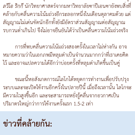
ลวีโอ ริกกี
นักวิทยาศาสตร์จากมหาวิทยาลัยซาปีเอนซายังพบสิ่งที่
คล้ายกับคลื่นความโน้มถ่วงอีกระลอกหนึ่งในเดือนตุลาคมด้วย แต่
สัญญาณไม่เด่นชัดนักอีกทั้งยังมีอัตราส่วนสัญญาณต่อสัญญาณ
รบกวนต่ำเกินไป จึงไม่อาจยืนยันได้ว่าเป็นคลื่นความโน้มถ่วงจริง
การที่พบคลื่นความโน้มถ่วงสองครั้งในเวลาไม่ห่างกัน อาจ
หมายความว่าในเอกภพมีหลุมดำเป็นจำนวนมากกว่าที่เราเคยคิด
ไว้ และอาจแปลความได้อีกว่าบ่อยครั้งที่หลุมดำเกิดขึ้นเป็นคู่
ขณะนี้หอสังเกตการณ์ไลโกได้หยุดการทำงานเพื่อปรับปรุง
ระบบและจะเปิดใช้งานอีกครั้งในปลายปีนี้ เมื่อถึงเวลานั้น ไลโกจะ
มีความไวสูงขึ้นอีก และจะสามารถหยั่งรู้คลื่นจากอวกาศเป็น
ปริมาตรใหญ่กว่าการใช้งานครั้งแรก 1.5-2 เท่า
ข่าวที่คล้ายกัน: