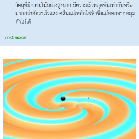
วัตถุที่มีความโน้มถ่วงสูงมาก มีความเร็วหลุดพ้นเท่ากับหรือ
มากกว่าอัตราเร็วแสง คลื่นแม่เหล็กไฟฟ้าจึงแผ่ออกจากหลุม
ดำไม่ได้