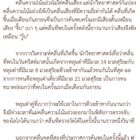
คลื่นความโน้มถ่วงไม่ใช่คลื่นเสียง แต่นักวิทยาศาสตร์ก็แปลง
คลื่นความโน้มถ่วงให้เป็นคลื่นเสียงที่มีความถี่เท่ากันได้ คลื่นที่เกิด
ขึ้นเมื่อเดือนกันยายนซึ่งเป็นการค้นพบครั้งแรกมีเสียงสั้นเหมือน
เสียง "จิ๊บ" เบา ๆ แต่คลื่นที่พบในครั้งหลังนี้ยาวนานกว่าเสียงจึงฟัง
เหมือน "วู้บ"
จากการวิเคราะห์คลื่นที่เกิดขึ้น นักวิทยาศาสตร์เชื่อว่าคลื่น
ที่พบในวันคริสต์มาสนั้นเกิดจากหลุมดำที่มีมวล 14 มวลสุริยะกับ
หลุมดำที่มีมวล 8 มวลสุริยะตีวงเข้าหากันแล้วชนกันในที่สุด ผล
จากการชนคือหลุมดำเดี่ยวที่มีมวล 21 มวลสุริยะ เป็นการชน
ขนาดย่อมกว่าที่พบในครั้งแรกเมื่อเดือนกันยายน
หลุมดำคู่ที่เบากว่าจะใช้เวลาในการตีวงเข้าหากันนานกว่า
จึงมีช่วงเวลาที่แผ่คลื่นความโน้มถ่วงออกมาในพิสัยการตรวจจับ
ของไลโกได้นานกว่า คลื่นที่ตรวจวัดได้ในครั้งนี้นานราวหนึ่งวินาที
นอกจากคลื่นชุดที่สองที่ประกาศการค้นพบในครั้งนี้แล้ว
ฟุ