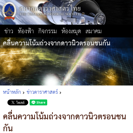
ข่าว
ท้องฟ้า
กิจกรรม
ห้องสมุด
สมาคม
คลื่นความโน้มถ่วงจากดาวนิวตรอนชนกัน
หน้าหลัก
ข่าวดาราศาสตร์
คลื่นความโน้มถ่วงจากดาวนิวตรอนชน
กัน