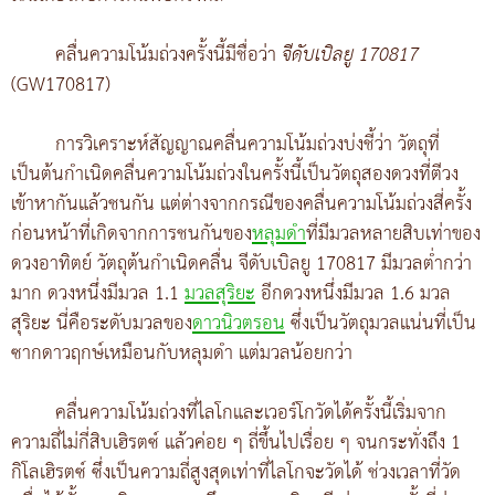
คลื่นความโน้มถ่วงครั้งนี้มีชื่อว่า
จีดับเบิลยู 170817
(GW170817)
การวิเคราะห์สัญญาณคลื่นความโน้มถ่วงบ่งชี้ว่า วัตถุที่
เป็นต้นกำเนิดคลื่นความโน้มถ่วงในครั้งนี้เป็นวัตถุสองดวงที่ตีวง
เข้าหากันแล้วชนกัน แต่ต่างจากกรณีของคลื่นความโน้มถ่วงสี่ครั้ง
ก่อนหน้าที่เกิดจากการชนกันของ
หลุมดำ
ที่มีมวลหลายสิบเท่าของ
ดวงอาทิตย์ วัตถุต้นกำเนิดคลื่น จีดับเบิลยู 170817 มีมวลต่ำกว่า
มาก ดวงหนึ่งมีมวล 1.1
มวลสุริยะ
อีกดวงหนึ่งมีมวล 1.6 มวล
สุริยะ นี่คือระดับมวลของ
ดาวนิวตรอน
ซึ่งเป็นวัตถุมวลแน่นที่เป็น
ซากดาวฤกษ์เหมือนกับหลุมดำ แต่มวลน้อยกว่า
คลื่นความโน้มถ่วงที่ไลโกและเวอร์โกวัดได้ครั้งนี้เริ่มจาก
ความถี่ไม่กี่สิบเฮิรตซ์ แล้วค่อย ๆ ถี่ขึ้นไปเรื่อย ๆ จนกระทั่งถึง 1
กิโลเฮิรตซ์ ซึ่งเป็นความถี่สูงสุดเท่าที่ไลโกจะวัดได้ ช่วงเวลาที่วัด