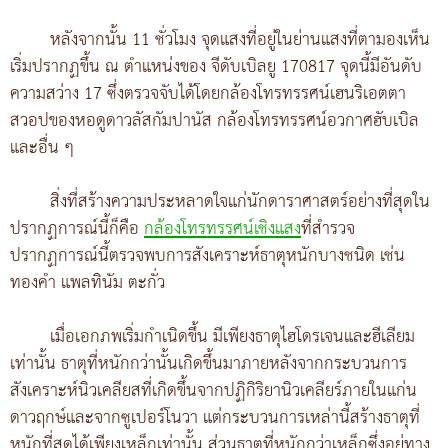
หลังจากนั้น 11 ชั่วโมง จุดแสงที่อยู่ในย่านแสงที่ตามองเห็น
เริ่มปรากฏขึ้น ณ ตำแหน่งของ จีดับเบิลยู 170817 จุดนี้มีอันดับ
ความสว่าง 17 ซึ่งตรวจจับได้โดยกล้องโทรทรรศน์เฮนริเอตตา
สวอปของหอดูดาวลัสกัมปานัส กล้องโทรทรรศน์อวกาศฮับเบิล
และอื่น ๆ
สิ่งที่สร้างความประหลาดใจแก่นักดาราศาสตร์อย่างที่สุดใน
ปรากฏการณ์นี้ก็คือ
กล้องโทรทรรศน์เชิงแสง
ที่สำรวจ
ปรากฏการณ์นี้ตรวจพบการสังเคราะห์ธาตุหนักบางชนิด เช่น
ทองคำ แพลทินัม ตะกั่ว
เมื่อเอกภพเริ่มกำเนิดขึ้น มีเพียงธาตุไฮโดรเจนและฮีเลียม
เท่านั้น ธาตุที่หนักกว่านั้นเกิดขึ้นมาภายหลังจากกระบวนการ
สังเคราะห์นิวเคลียสที่เกิดขึ้นจากปฏิกิริยานิวเคลียร์ภายในแก่น
ดาวฤกษ์และจากซูเปอร์โนวา แต่กระบวนการเหล่านี้สร้างธาตุที่
หนักที่สุดได้เพียงเหล็กเท่านั้น ส่วนธาตุที่หนักกว่าเหล็กซึ่งอยู่ทาง