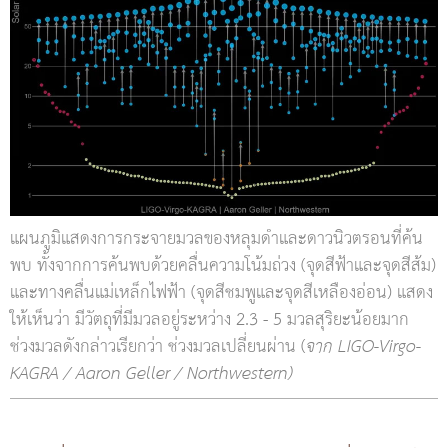
แผนภูมิแสดงการกระจายมวลของหลุมดำและดาวนิวตรอนที่ค้น
พบ ทั้งจากการค้นพบด้วยคลื่นความโน้มถ่วง (จุดสีฟ้าและจุดสีส้ม)
และทางคลื่นแม่เหล็กไฟฟ้า (จุดสีชมพูและจุดสีเหลืองอ่อน) แสดง
ให้เห็นว่า มีวัตถุที่มีมวลอยู่ระหว่าง 2.3 - 5 มวลสุริยะน้อยมาก
ช่วงมวลดังกล่าวเรียกว่า ช่วงมวลเปลี่ยนผ่าน (
จาก LIGO-Virgo-
KAGRA / Aaron Geller / Northwestern)