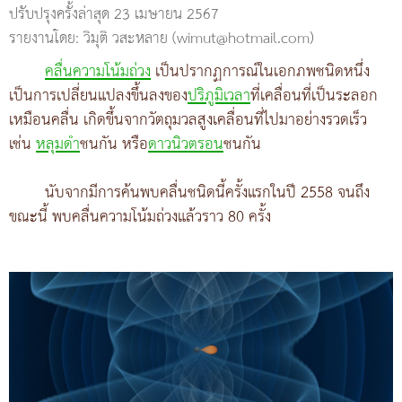
ปรับปรุงครั้งล่าสุด 23 เมษายน 2567
รายงานโดย: วิมุติ วสะหลาย (wimut@hotmail.com)
คลื่นความโน้มถ่วง
เป็นปรากฏการณ์ในเอกภพชนิดหนึ่ง
เป็นการเปลี่ยนแปลงขึ้นลงของ
ปริภูมิเวลา
ที่เคลื่อนที่เป็นระลอก
เหมือนคลื่น เกิดขึ้นจากวัตถุมวลสูงเคลื่อนที่ไปมาอย่างรวดเร็ว
เช่น
หลุมดำ
ชนกัน หรือ
ดาวนิวตรอน
ชนกัน
นับจากมีการค้นพบคลื่นชนิดนี้ครั้งแรกในปี 2558 จนถึง
ขณะนี้ พบคลื่นความโน้มถ่วงแล้วราว 80 ครั้ง