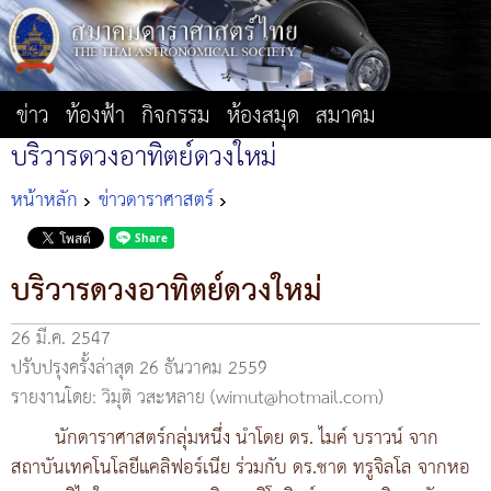
ข่าว
ท้องฟ้า
กิจกรรม
ห้องสมุด
สมาคม
บริวารดวงอาทิตย์ดวงใหม่
หน้าหลัก
ข่าวดาราศาสตร์
บริวารดวงอาทิตย์ดวงใหม่
26 มี.ค. 2547
ปรับปรุงครั้งล่าสุด 26 ธันวาคม 2559
รายงานโดย: วิมุติ วสะหลาย (wimut@hotmail.com)
นักดาราศาสตร์กลุ่มหนึ่ง นำโดย ดร. ไมค์ บราวน์ จาก
สถาบันเทคโนโลยีแคลิฟอร์เนีย ร่วมกับ ดร.ชาด ทรูจิลโล จากหอ