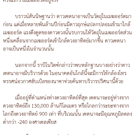
ครั้งแรกว่ามีเมฆออร์ตอยู่จริง
บราวน์สันนิษฐานว่า ดาวเซดนาอาจเป็นวัตถุในเมฆออร์ตมา
ก่อน แต่เมื่อหลายพันล้านปีก่อนมีดาวฤกษ์แปลกปลอมเข้ามาใกล้
เมฆออร์ต แรงดึงดูดของดาวดวงนั้นรบกวนให้วัตถุในเมฆออร์ตส่วน
หนึ่งเคลื่อนจากเมฆออร์ตเข้าใกล้ดวงอาทิตย์มากขึ้น ดาวเซดนา
อาจเป็นหนึ่งในจำนวนนั้น
นอกจากนี้ ราบิโนวิตซ์กล่าวว่าพบหลักฐานบางอย่างว่าดาว
เซดนาอาจมีบริวารด้วย ในอนาคตอันใกล้นี้จะมีการใช้กล้องโทร
ทรรศน์อวกาศฮับเบิลของนาซาช่วยค้นหาบริวารปริศนานี้ด้วย
เมื่ออยู่ที่ตำแหน่งห่างดวงอาทิตย์ที่สุด เซดนาจะอยู่ห่างจาก
ดวงอาทิตย์ถึง 130,000 ล้านกิโลเมตร หรือไกลกว่าระยะทางจาก
โลกถึงดวงอาทิตย์ 900 เท่า ที่บริเวณนั้น เซดนาจะมีอุณหภูมิลดลง
ต่ำกว่า -240 องศาเซลเซียส