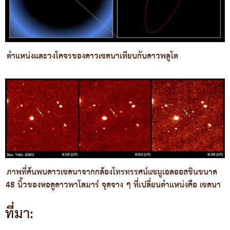
ตำแหน่งและวงโคจรของดาวเซดนาเทียบกับดาวพลูโต
ภาพที่ค้นพบดาวเซดนาจากกล้องโทรทรรศน์แซมูเอลออสชินขนาด
48 นิ้วของหอดูดาวพาโลมาร์ จุดจาง ๆ ที่เปลี่ยนตำแหน่งคือ เซดนา
ที่มา: