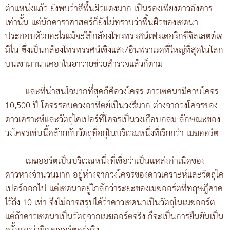
ตำแหน่งแล้ว ยังพบว่าสีพื้นผิวแดงมาก เป็นรองเพียงดาวอังคาร
เท่านั้น แต่นักดาราศาสตร์ก็ยังไม่ทราบว่าพื้นผิวของเซดนา
ประกอบด้วยอะไรแม้จะใช้กล้องโทรทรรศน์เฟรเดอริกซีจิลเลตต์เจ
มิไน ซึ่งเป็นกล้องโทรทรรศน์เชิงแสง/อินฟราเรดที่ใหญ่ที่สุดในโลก
บนเขามานาเคอาในฮาวายช่วยสำรวจแล้วก็ตาม
และที่น่าสนใจมากที่สุดก็คือวงโคจร ดาวเซดนามีคาบโคจร
10,500 ปี โคจรรอบดวงอาทิตย์เป็นวงรีมาก ต่างจากวงโคจรของ
ดาวเคราะห์และวัตถุไคเปอร์ที่โคจรเป็นวงเกือบกลม ลักษณะของ
วงโคจรเช่นนี้คล้ายกับวัตถุที่อยู่ในบริเวณหนึ่งที่เรียกว่า เมฆออร์ต
เมฆออร์ตเป็นบริเวณหนึ่งที่เชื่อว่าเป็นแหล่งกำเนิดของ
ดาวหางจำนวนมาก อยู่ห่างจากวงโคจรของดาวเคราะห์และวัตถุไค
เปอร์ออกไป แต่เซดนาอยู่ใกล้กว่าระยะของเมฆออร์ตที่ทฤษฎีคาด
ไว้ถึง 10 เท่า จึงไม่อาจสรุปได้ว่าดาวเซดนาเป็นวัตถุในเมฆออร์ต
แต่ถ้าดาวเซดนาเป็นวัตถุจากเมฆออร์ตจริง ก็จะเป็นการยืนยันเป็น