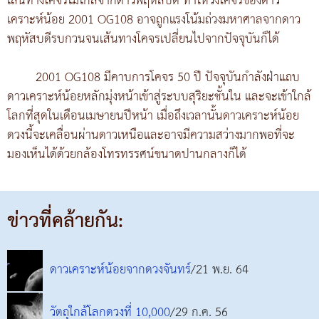
เส้นทางโคจรไม่ไกลจากดาวพฤหัสบดี ทำให้วงโคจรของดาว
เคราะห์น้อย 2001 OG108 อาจถูกแรงโน้มถ่วงมหาศาลจากดาว
พฤหัสบดีรบกวนจนเส้นทางโคจรเปลี่ยนไปจากปัจจุบันก็ได้
2001 OG108 มีคาบการโคจร 50 ปี ปัจจุบันกำลังฝ่าแถบ
ดาวเคราะห์น้อยหลักมุ่งหน้าเข้าสู่ระบบสุริยะชั้นใน และจะเข้าใกล้
โลกที่สุดในเดือนเมษายนปีหน้า เมื่อถึงเวลานั้นดาวเคราะห์น้อย
ดวงนี้จะเคลื่อนผ่านดาวเหนือและอาจมีความสว่างมากพอที่จะ
มองเห็นได้ด้วยกล้องโทรทรรศน์ขนาดปานกลางก็ได้
ข่าวที่คล้ายกัน:
ดาวเคราะห์น้อยจากดวงจันทร์
/21 พ.ย. 64
วัตถุใกล้โลกดวงที่ 10,000
/29 ก.ค. 56