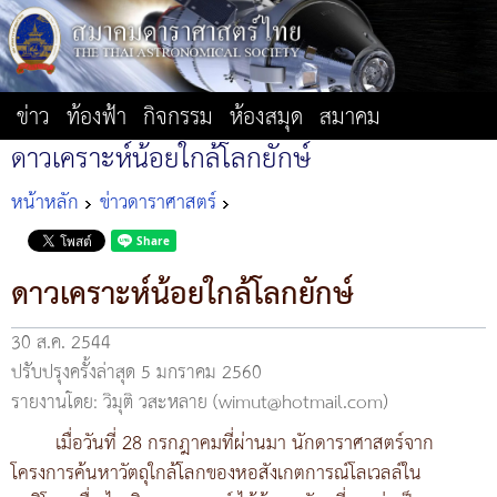
ข่าว
ท้องฟ้า
กิจกรรม
ห้องสมุด
สมาคม
ดาวเคราะห์น้อยใกล้โลกยักษ์
หน้าหลัก
ข่าวดาราศาสตร์
ดาวเคราะห์น้อยใกล้โลกยักษ์
30 ส.ค. 2544
ปรับปรุงครั้งล่าสุด 5 มกราคม 2560
รายงานโดย: วิมุติ วสะหลาย (wimut@hotmail.com)
เมื่อวันที่ 28 กรกฎาคมที่ผ่านมา นักดาราศาสตร์จาก
โครงการค้นหาวัตถุใกล้โลกของหอสังเกตการณ์โลเวลล์ใน