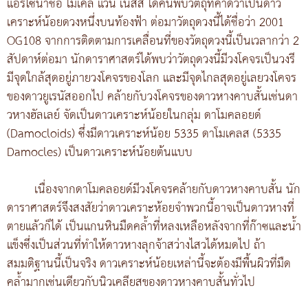
แอริโซนาชื่อ ไมเคิล แวน เนสส์ ได้ค้นพบวัตถุที่คาดว่าเป็นดาว
เคราะห์น้อยดวงหนึ่งบนท้องฟ้า ต่อมาวัตถุดวงนี้ได้ชื่อว่า 2001
OG108 จากการติดตามการเคลื่อนที่ของวัตถุดวงนี้เป็นเวลากว่า 2
สัปดาห์ต่อมา นักดาราศาสตร์ได้พบว่าวัตถุดวงนี้มีวงโคจรเป็นวงรี
มีจุดใกล้สุดอยู่ภายวงโคจรของโลก และมีจุดไกลสุดอยู่เลยวงโคจร
ของดาวยูเรนัสออกไป คล้ายกับวงโคจรของดาวหางคาบสั้นเช่นดา
วหางฮัลเลย์ จัดเป็นดาวเคราะห์น้อยในกลุ่ม ดาโมคลอยด์
(Damocloids) ซึ่งมีดาวเคราะห์น้อย 5335 ดาโมเคลส (5335
Damocles) เป็นดาวเคราะห์น้อยต้นแบบ
เนื่องจากดาโมคลอยด์มีวงโคจรคล้ายกับดาวหางคาบสั้น นัก
ดาราศาสตร์จึงสงสัยว่าดาวเคราะห้อยจำพวกนี้อาจเป็นดาวหางที่
ตายแล้วก็ได้ เป็นแกนหินมืดคล้ำที่หลงเหลือหลังจากที่ก๊าซและน้ำ
แข็งซึ่งเป็นส่วนที่ทำให้ดาวหางลุกจ้าสว่างไสวได้หมดไป ถ้า
สมมติฐานนี้เป็นจริง ดาวเคราะห์น้อยเหล่านี้จะต้องมีพื้นผิวที่มืด
คล้ำมากเช่นเดียวกับนิวเคลียสของดาวหางคาบสั้นทั่วไป