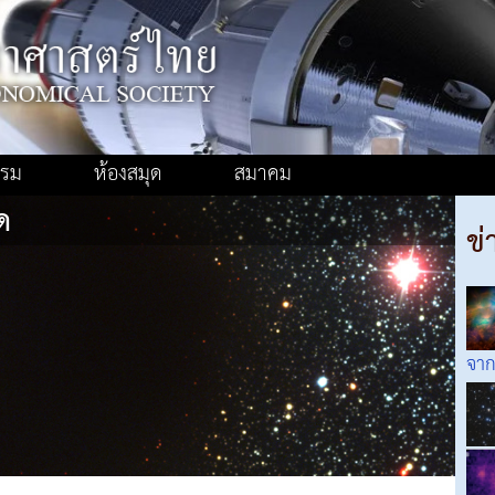
รรม
ห้องสมุด
สมาคม
ด
ข่
จาก