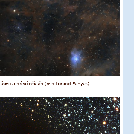
กำเนิดดาวฤกษ์อย่างคึกคัก (จาก Lorand Fenyes)