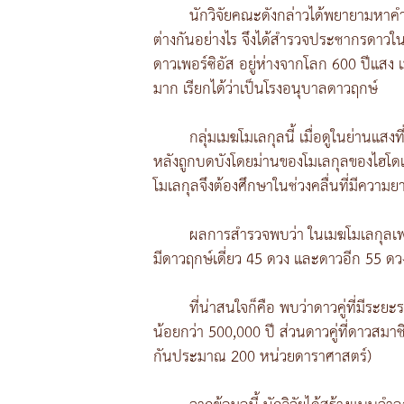
นักวิจัยคณะดังกล่าวได้พยายามหาคำต
ต่างกันอย่างไร จึงได้สำรวจประชากรดาวใ
ดาวเพอร์ซิอัส อยู่ห่างจากโลก 600 ปีแสง
มาก เรียกได้ว่าเป็นโรงอนุบาลดาวฤกษ์
กลุ่มเมฆโมเลกุลนี้ เมื่อดูในย่านแ
หลังถูกบดบังโดยม่านของโมเลกุลของไฮโดเ
โมเลกุลจึงต้องศึกษาในช่วงคลื่นที่มีความยาว
ผลการสำรวจพบว่า ในเมฆโมเลกุลเพอร์
มีดาวฤกษ์เดี่ยว 45 ดวง และดาวอีก 55 ดวงท
ที่น่าสนใจก็คือ พบว่าดาวคู่ที่มีระ
น้อยกว่า 500,000 ปี ส่วนดาวคู่ที่ดาวสมาช
กันประมาณ 200 หน่วยดาราศาสตร์)