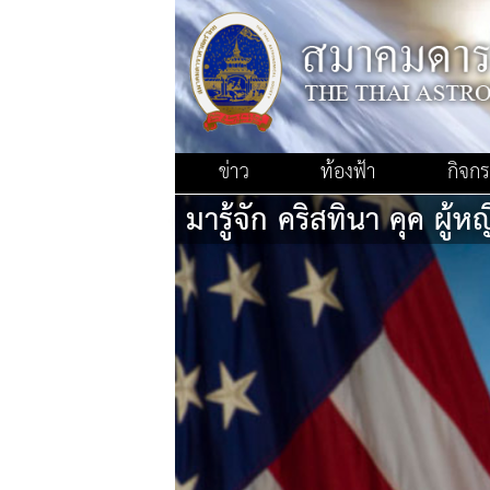
ข่าว
ท้องฟ้า
กิจก
มารู้จัก คริสทินา คุค ผู้