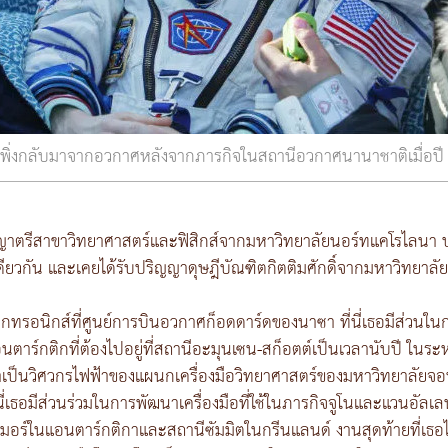
รั้งเพิ่งกลับมาจากอวกาศหลังจากภารกิจในสถานีอวกาศนานาชาติเมื่อป
ญญาตรีสาขาวิทยาศาสตร์และฟิสิกส์จากมหาวิทยาลัยนอร์ทแคโรไลนา
ดียวกัน และเคยได้รับปริญญาดุษฎีบัณฑิตกิตติมศักดิ์จากมหาวิทยาลั
เล็กทรอนิกส์ที่ศูนย์การบินอวกาศก็อดดาร์ดของนาซา ที่นี่เธอมีส่ว
นตาร์กติกที่ต้องไปอยู่ที่สถานีอะมุนเซน-สก็อตต์เป็นเวลานับปี ในร
ับมาเป็นวิศวกรไฟฟ้าของแผนกเครื่องมือวิทยาศาสตร์ของมหาวิทยาล
่นี่เธอมีส่วนร่วมในการพัฒนาเครื่องมือที่ใช้ในภารกิจจูโนและแวนอัล
เมอร์ในแอนตาร์กติกาและสถานีซัมมิตในกรีนแลนด์ งานสุดท้ายที่เธอไ