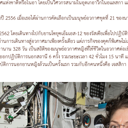
แห่งชาติหรือโนอา โดยเป็นวิศวกรสนามในอุตเกอาวิกในอแลสกา และ
นในปี 2556 เมื่อเธอได้ผ่านการคัดเลือกเป็นมนุษย์อวกาศชุดที่ 21 ขอ
 2562 โดยเดินทางไปกับยานโซยุซเอ็มเอส-12 ของรัสเซียเพื่อไปปฏิบ
่านการเดินทางสู่อวกาศมาเพียงครั้งเดียว แต่ภารกิจของคุคก็พิเศษไ
เวลานาน 328 วัน เป็นสถิติของมนุษย์อวกาศหญิงที่ใช้ชีวิตในอวกาศต่อ
ปฏิบัติการนอกสถานี 6 ครั้ง รวมระยะเวลา 42 ชั่วโมง 15 นาที และย
ิบัติการนอกยานหญิงล้วนเป็นครั้งแรก รวมกับอีกคนหนึ่งคือ เจสสิกา 