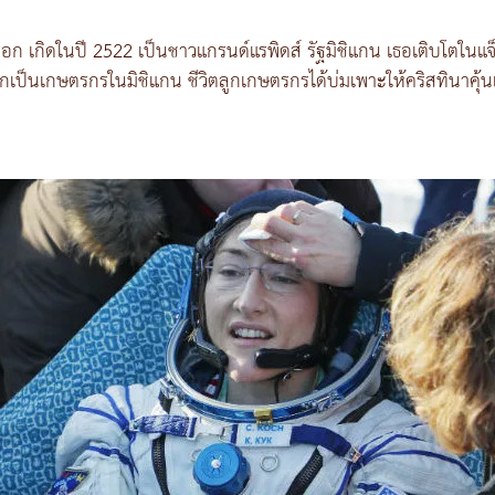
มม็อก เกิดในปี 2522 เป็นชาวแกรนด์แรพิดส์ รัฐมิชิแกน เธอเติบโตในแ
็กเป็นเกษตรกรในมิชิแกน ชีวิตลูกเกษตรกรได้บ่มเพาะให้คริสทินาคุ