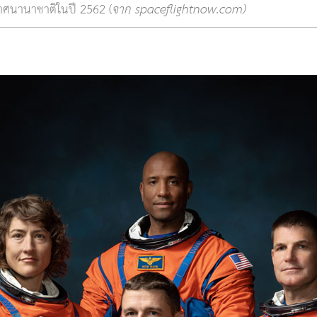
กาศนานาชาติในปี 2562 (
จาก spaceflightnow.com)