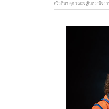
คริสทินา คุค ขณะอยู่ในสถานีอว