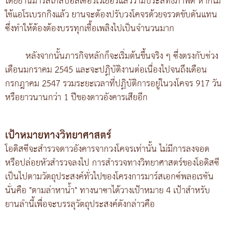
โดยยานมาร์สโกลบอลเซอร์เวเยอร์แล้วว่ามีประสิทธิภาพดี หากไม่
ใช้แอโรเบรกกิงแล้ว ยานจะต้องปรับวงโคจรด้วยจรวดขับดันแทน
ซึ่งทำให้ต้องต้องบรรทุกเชื้อเพลิงไปเป็นจำนวนมาก
หลังจากนั้นภารกิจหลักก็จะเริ่มต้นขึ้นจริง ๆ ซึ่งตรงกับช่วง
เดือนมกราคม 2545 และจะปฏิบัติงานต่อเนื่องไปจนถึงเดือน
กรกฎาคม 2547 รวมระยะเวลาที่ปฏิบัติการอยู่ในวงโคจร 917 วัน
หรือยาวนานกว่า 1 ปีของดาวอังคารเสียอีก
เป้าหมายทางวิทยาศาสตร์
โอดิสซีจะสำรวจดาวอังคารจากวงโคจรเท่านั้น ไม่มีการลงจอด
หรือปล่อยหัวสำรวจลงไป การสำรวจทางวิทยาศาสตร์ของโอดิสซี
เป็นไปตามวัตถุประสงค์ทั่วไปของโครงการมาร์สเอกซ์พลอเรชัน
นั่นคือ "ตามล่าหาน้ำ" ทางนาซาได้วางเป้าหมาย 4 เป้าสำหรับ
ยานลำนี้เพื่อจะบรรลุวัตถุประสงค์ดังกล่าวคือ