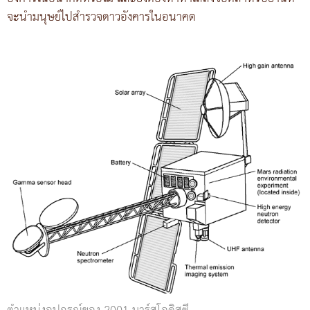
จะนำมนุษย์ไปสำรวจดาวอังคารในอนาคต