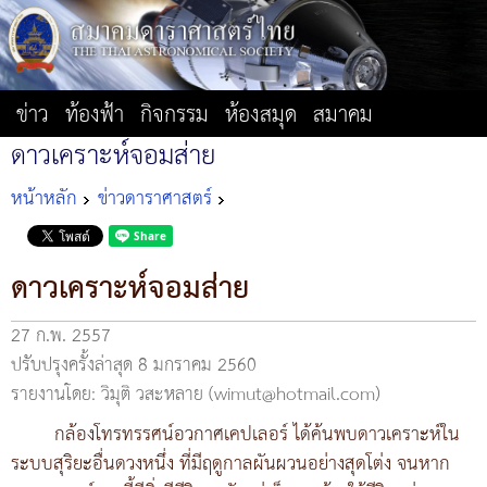
ข่าว
ท้องฟ้า
กิจกรรม
ห้องสมุด
สมาคม
ดาวเคราะห์จอมส่าย
หน้าหลัก
ข่าวดาราศาสตร์
ดาวเคราะห์จอมส่าย
27 ก.พ. 2557
ปรับปรุงครั้งล่าสุด 8 มกราคม 2560
รายงานโดย: วิมุติ วสะหลาย (wimut@hotmail.com)
กล้องโทรทรรศน์อวกาศเคปเลอร์ ได้ค้นพบดาวเคราะห์ใน
ระบบสุริยะอื่นดวงหนึ่ง ที่มีฤดูกาลผันผวนอย่างสุดโต่ง จนหาก