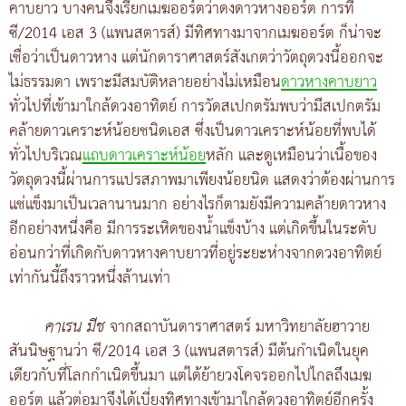
คาบยาว บางคนจึงเรียกเมฆออร์ตว่าดงดาวหางออร์ต การที่
ซี/2014 เอส 3 (แพนสตารส์) มีทิศทางมาจากเมฆออร์ต ก็น่าจะ
เชื่อว่าเป็นดาวหาง แต่นักดาราศาสตร์สังเกตว่าวัตถุดวงนี้ออกจะ
ไม่ธรรมดา เพราะมีสมบัติหลายอย่างไม่เหมือน
ดาวหางคาบยาว
ทั่วไปที่เข้ามาใกล้ดวงอาทิตย์ การวัดสเปกตรัมพบว่ามีสเปกตรัม
คล้ายดาวเคราะห์น้อยชนิดเอส ซึ่งเป็นดาวเคราะห์น้อยที่พบได้
ทั่วไปบริเวณ
แถบดาวเคราะห์น้อย
หลัก และดูเหมือนว่าเนื้อของ
วัตถุดวงนี้ผ่านการแปรสภาพมาเพียงน้อยนิด แสดงว่าต้องผ่านการ
แช่แข็งมาเป็นเวลานานมาก อย่างไรก็ตามยังมีความคล้ายดาวหาง
อีกอย่างหนึ่งคือ มีการระเหิดของน้ำแข็งบ้าง แต่เกิดขึ้นในระดับ
อ่อนกว่าที่เกิดกับดาวหางคาบยาวที่อยู่ระยะห่างจากดวงอาทิตย์
เท่ากันนี้ถึงราวหนึ่งล้านเท่า
คาเรน มีช
จากสถาบันดาราศาสตร์ มหาวิทยาลัยฮาวาย
สันนิษฐานว่า ซี/2014 เอส 3 (แพนสตารส์) มีต้นกำเนิดในยุค
เดียวกับที่โลกกำเนิดขึ้นมา แต่ได้ย้ายวงโคจรออกไปไกลถึงเมฆ
ออร์ต แล้วต่อมาจึงได้เบี่ยงทิศทางเข้ามาใกล้ดวงอาทิตย์อีกครั้ง