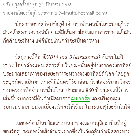
ปรับปรุงครั้งล่าสุด 31 มีนาคม 2569
รายงานโดย: วิมุติ วสะหลาย (wimut@hotmail.com)
นักดาราศาสตร์พบวัตถุดึกดำบรรพ์ดวงหนึ่งในระบบสุริยะ
มันคล้ายดาวเคราะห์น้อย แต่มีเส้นทางโคจรแบบดาวหาง แล้วมัน
ก็คล้ายจะมีหาง แต่ก็น้อยเกินกว่าจะเป็นดาวหาง
วัตถุดวงนี้คือ
ซี/2014 เอส 3 (แพนสตารส์)
ค้นพบในปี
2557 โดยกล้องแพน-สตารส์ 1 ในขณะนั้นอยู่ห่างจากดวงอาทิตย์
ประมาณสองเท่าของระยะทางระหว่างดวงอาทิตย์ถึงโลก โดยถูก
ระบุชนิดว่าเป็นดาวหางที่มีอันตรกิริยาอ่อน มีวงโคจรรีมาก โคจร
รอบดวงอาทิตย์รอบหนึ่งใช้เวลาประมาณ 860 ปี วงโคจรที่รียาว
เช่นนี้บ่งบอกว่ามีต้นกำเนิดมาจาก
เมฆออร์ต
และเพิ่งถูกแรง
รบกวนจากภายนอกเบี่ยงวงโคจรให้เข้ามาในระบบสุริยะชั้นในได้
เมฆออร์ต เป็นบริเวณรอบนอกของระบบสุริยะ เป็นที่อยู่
ของวัตถุประเภทน้ำแข็งจำนวนมากซึ่งเป็นวัตถุต้นกำเนิดดาวหาง