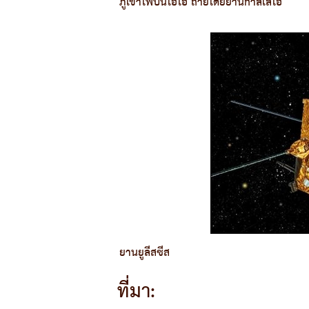
ภูเขาไฟบนไอโอ ถ่ายโดยยานกาลิเลโอ
ยานยูลีสซีส
ที่มา: