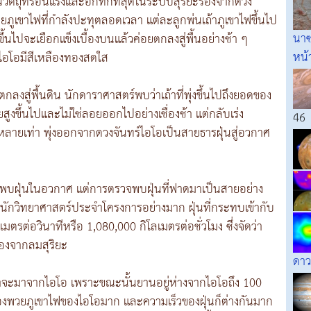
วัตถุที่ร้อนแรงและอึกทึกที่สุดในระบบสุริยะรองจากดวง
้วยภูเขาไฟที่กำลังปะทุตลอดเวลา แต่ละลูกพ่นเถ้าภูเขาไฟขึ้นไป
นาซ
ขึ้นไปจะเยือกแข็งเบื้องบนแล้วค่อยตกลงสู่พื้นอย่างช้า ๆ
หน้
งไอโอมีสีเหลืองทองสดใส
ะตกลงสู่พื้นดิน นักดาราศาสตร์พบว่าเถ้าที่พุ่งขึ้นไปถึงยอดของ
ขึ้นไปและไม่ใช่ลอยออกไปอย่างเชื่องช้า แต่กลับเร่ง
46
ืนหลายเท่า พุ่งออกจากดวงจันทร์ไอโอเป็นสายธารฝุ่นสู่อวกาศ
จพบฝุ่นในอวกาศ แต่การตรวจพบฝุ่นที่ฟาดมาเป็นสายอย่าง
นักวิทยาศาสตร์ประจำโครงการอย่างมาก ฝุ่นที่กระทบเข้ากับ
ตรต่อวินาทีหรือ 1,080,000 กิโลเมตรต่อชั่วโมง ซึ่งจัดว่า
รองจากลมสุริยะ
ดาว
ดว่าจะมาจากไอโอ เพราะขณะนั้นยานอยู่ห่างจากไอโอถึง 100
ูงของพวยภูเขาไฟของไอโอมาก และความเร็วของฝุ่นก็ต่างกันมาก