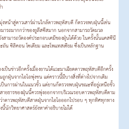
้า
่งหน้าสู่ดาวเสาร์ผ่านใกล้ดาวพฤหัสบดี ก็ตรวจพบฝุ่นนี้เช่น
ามสามารถมากกว่าของยูลีสซีสมาก นอกจากสามารถวัดมวล
ังสามารถวัดองค์ประกอบเคมีของฝุ่นได้ด้วย ในครั้งนั้นแคสซีนี
ะถัน ซิลิคอน โซเดียม และโพแทสเซียม ซึ่งเป็นหลักฐาน
องเป็นข่าวอีกครั้งเมื่องยานได้แวะมาเฉียดดาวพฤหัสบดีอีกครั้ง
ี่ยานถูกฝุ่นจากไอโอพุ่งชน แต่คราวนี้มีบางสิ่งที่ต่างไปจากเดิม
ป็นการผ่านในแนวขั้ว แต่ยานก็ตรวจพบฝุ่นขณะที่อยู่เหนือขั้ว
ี สายธารของฝุ่นนี้ควรพุ่งออกจากบริเวณรอบดาวพฤหัสบดีตาม
แสดงว่าดาวพฤหัสบดีสาดฝุ่นจากไอโอออกไปรอบ ๆ ทุกทิศทุกทาง
่องนี้นักวิทยาศาสตร์ยังหาคำอธิบายไม่ได้