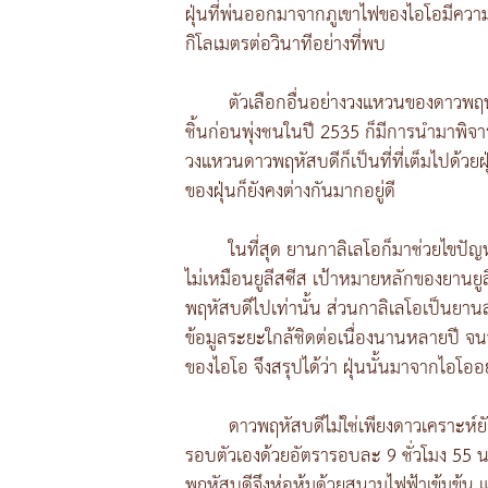
ฝุ่นที่พ่นออกมาจากภูเขาไฟของไอโอมีความเ
กิโลเมตรต่อวินาทีอย่างที่พบ
ตัวเลือกอื่นอย่างวงแหวนของดาวพฤหั
ชิ้นก่อนพุ่งชนในปี 2535 ก็มีการนำมาพิจา
วงแหวนดาวพฤหัสบดีก็เป็นที่ที่เต็มไปด้วยฝุ
ของฝุ่นก็ยังคงต่างกันมากอยู่ดี
ในที่สุด ยานกาลิเลโอก็มาช่วยไขปัญ
ไม่เหมือนยูลีสซีส เป้าหมายหลักของยานยูล
พฤหัสบดีไปเท่านั้น ส่วนกาลิเลโอเป็น
ข้อมูลระยะใกล้ชิดต่อเนื่องนานหลายปี จนพ
ของไอโอ จึงสรุปได้ว่า ฝุ่นนั้นมาจากไอโอ
ดาวพฤหัสบดีไม่ใช่เพียงดาวเคราะห์ยักษ
รอบตัวเองด้วยอัตรารอบละ 9 ชั่วโมง 55 
พฤหัสบดีจึงห่อหุ้มด้วยสนามไฟฟ้าเข้มข้น แ