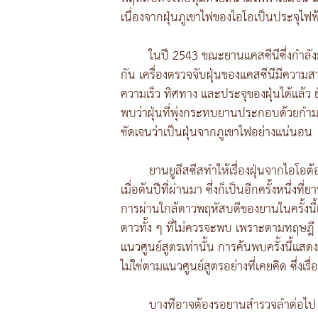
เนื่องจากฝุ่นภูเขาไฟของไอโอเป็นประจุไฟฟ
ในปี 2543 ขณะยานแคสซีนีซึ่งกำลังมุ
กัน เครื่องตรวจจับฝุ่นของแคสซีนีมีคว
ความเร็ว ทิศทาง และประจุของฝุ่นได้แล้ว ย
พบว่าฝุ่นที่พุ่งกระทบยานประกอบด้วยกำม
ชัดเจนว่าเป็นฝุ่นจากภูเขาไฟอย่างแน่นอน
ยานยูลีสซีสทำให้เรื่องฝุ่นจากไอโอต้
เมื่อต้นปีที่ผ่านมา ซึ่งก็เป็นอีกครั้งหนึ่งท
การผ่านใกล้ดาวพฤหัสบดีของยานในครั้งนี้เ
ดาวทั้ง ๆ ที่ไม่ควรจะพบ เพราะตามทฤษฎ
แนวศูนย์สูตรเท่านั้น การค้นพบครั้งนี้
ไม่ใช่ตามแนวศูนย์สูตรอย่างที่เคยคิด ซึ่งเรื
บางทีอาจต้องรอยานสำรวจลำต่อไป