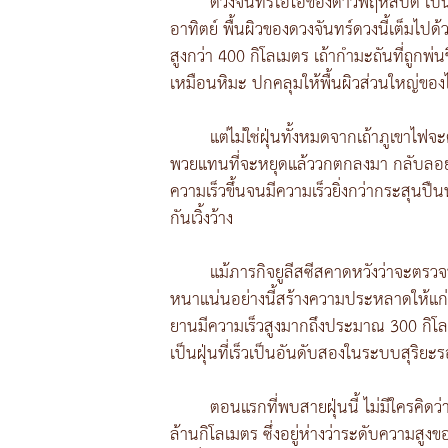
ดวงจันทร์ไอโอของดาวพฤหัสบดี เป็น
อาทิตย์ พื้นผิวของดวงจันทร์ดวงนี้เต็มไปด
สูงกว่า 400 กิโลเมตร เถ้ากำมะถันที่ถูกพ่น
เหมือนหิมะ ปกคลุมให้พื้นผิวส่วนใหญ่ขอ
แต่ไม่ใช่ฝุ่นทั้งหมดจากเถ้าภูเขาไฟจ
พวยแทนที่จะหยุดแล้ววกตกลงมา กลับลอยสูง
ความเร็วขึ้นจนมีความเร็วยิ่งกว่ากระสุนป
กันเวิ้งว้าง
แม้ภารกิจยูลีสซีสคาดหวังว่าจะตรว
หนาแน่นอย่างนี้สร้างความประหลาดให้แก่
ยานมีความเร็วสูงมากถึงประมาณ 300 กิโลเม
เป็นฝุ่นที่เร็วเป็นอันดับสองในระบบสุริยะ
ตอนแรกที่พบสายฝุ่นนี้ ไม่มีใครคิ
ล้านกิโลเมตร ซึ่งอยู่ห่างว่าระดับความส