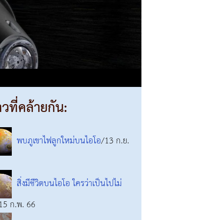
าวที่คล้ายกัน:
พบภูเขาไฟลูกใหม่บนไอโอ
/13 ก.ย.
สิ่งมีชีวิตบนไอโอ ใครว่าเป็นไปไม่
15 ก.พ. 66