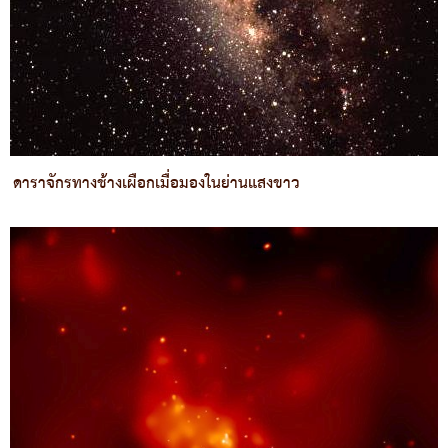
ดาราจักรทางช้างเผือกเมื่อมองในย่านแสงขาว