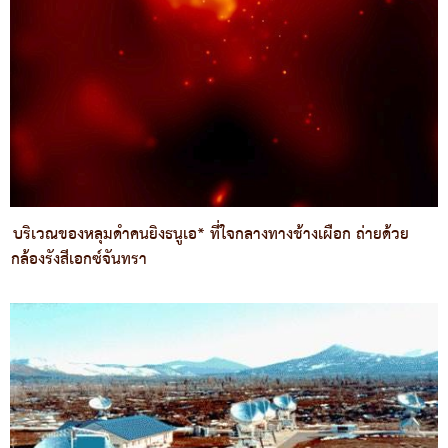
บริเวณของหลุมดำคนยิงธนูเอ* ที่ใจกลางทางช้างเผือก ถ่ายด้วย
กล้องรังสีเอกซ์จันทรา