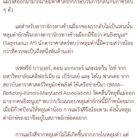
แผ่รังสีออกมามากมายมหาศาลจากกระบวนการกลืนกินก๊าซรอบ
ๆ ตัว
แต่สำหรับดาราจักรทางช้างเผือกของเรากลับไม่เป็นเช่นนั้น
หลุมดำยักษ์ใจกลางดาราจักรทางช้างเผือกมีชื่อว่า คนยิงธนูเอ*
(Sagittarius A*) นักดาราศาสตร์พบว่าหลุมดำนี้มีความสว่างน้อย
กว่าที่ควรจะเป็นถึงหนึ่งพันล้านเท่า
เจฟฟรีย์ บาวเวอร์, ดอน แบกเกอร์ และเมลวิน ไรท์ จาก
มหาวิทยาลัยแคลิฟอร์เนีย ณ เบิร์กเลย์ และ ไฮโน ฟาลเคอ จาก
สถาบันดาราศาสตร์วิทยุมักซ์พลังค์ ใช้เครือข่ายบีมา (BIMA--
Berkeley-Illinois-Maryland Association) วัดคลื่นวิทยุที่แผ่ออก
มาจากคนยิงธนูเอ* พบว่าบริเวณรอบหลุมดำยักษ์นี้มีก๊าซน้อยมาก
เมื่อมีก๊าซป้อนให้หลุมดำน้อย การแผ่รังสีจึงน้อยตาม ดังนั้นหลุม
ดำยักษ์ของเราจึงอยู่ในสภาพยักษ์อดอยาก
การแผ่รังสีจากหลุมดำไม่ได้เกิดขึ้นจากภายในหลุมดำ แต่