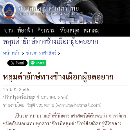
ข่าว
ท้องฟ้า
กิจกรรม
ห้องสมุด
สมาคม
หลุมดำยักษ์ทางช้างเผือกผู้อดอยาก
หน้าหลัก
ข่าวดาราศาสตร์
หลุมดำยักษ์ทางช้างเผือกผู้อดอยาก
15 ม.ค. 2546
ปรับปรุงครั้งล่าสุด 4 มกราคม 2560
รายงานโดย: วิมุติ วสะหลาย (wimut@hotmail.com)
เป็นเวลานานมาแล้วที่นักดาราศาสตร์ได้ค้นพบว่า ดาราจักร
ชนิดก้นหอยแทบทุกดาราจักรมีหลุมดำยักษ์สิงสถิตอยู่ที่ใจกลาง