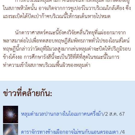
การที่บริเวณหลุมดำมีก๊าซน้อยจนทำให้หลุมดำยักษ์ต้องอยู่
ในสภาพหิวโซนั้น อาจเกิดจากการซูเปอร์โนวาบริเวณใกล้เคียง ซึ่ง
แรงระเบิดได้ปัดเป่าก๊าซบริเวณนี้ให้กระเด็นหายไปหมด
นักดาราศาสตร์คณะนี้ยังคงวิจัยคลื่นวิทยุที่แผ่ออกมาจาก
พลาสมาต่อไปเพื่อทดสอบทฤษฎีสัมพัทธภาพทั่วไปของไอนส์ไตน์
ทฤษฎีนี้กล่าวว่าวัตถุที่มีมวลสูงมากเช่นหลุมดำจะบิดให้ปริภูมิรอบ
ข้างโค้งงอ การศึกษารังสีนี้จะเป็นวิธีที่ดีที่สุดในขณะนี้ในการ
ทำความเข้าใจสภาพบริเวณพื้นผิวของหลุมดำ
ข่าวที่คล้ายกัน:
หลุมดำมวลปานกลางในโอเมกาคนครึ่งม้า
/2 ส.ค. 67
ดาราจักรทางช้างเผือกอาจไม่ชนกับแอนดรอเมดา
/4